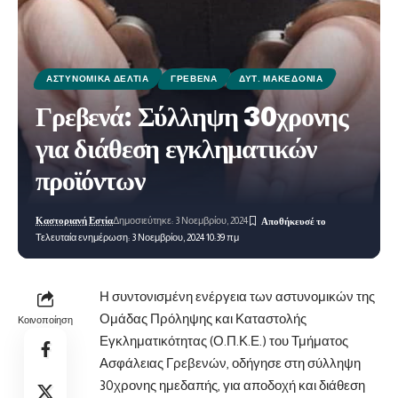
ΑΣΤΥΝΟΜΙΚΆ ΔΕΛΤΊΑ
ΓΡΕΒΕΝΆ
ΔΥΤ. ΜΑΚΕΔΟΝΊΑ
Γρεβενά: Σύλληψη 30χρονης
για διάθεση εγκληματικών
προϊόντων
Καστοριανή Εστία
Δημοσιεύτηκε: 3 Νοεμβρίου, 2024
Τελευταία ενημέρωση: 3 Νοεμβρίου, 2024 10:39 πμ
Η συντονισμένη ενέργεια των αστυνομικών της
Ομάδας Πρόληψης και Καταστολής
Κοινοποίηση
Εγκληματικότητας (Ο.Π.Κ.Ε.) του Τμήματος
Ασφάλειας Γρεβενών, οδήγησε στη σύλληψη
30χρονης ημεδαπής, για αποδοχή και διάθεση