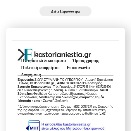
Δείτε Περισσότερα
Πνευματικά δικαιώματα
Όρους χρήσης
Πολιτική απορρήτου
Επικοινωνία
Διαφήμιση
Επωνυμία:
ΖΙΩΓΑ ΣΤΥΛΙΑΝΗ ΤΟΥ ΓΕΩΡΓΙΟΥ – Ατομική Επιχείρηση
,
Τίτλος:
kastorianiestia.gr ,
ΑΦΜ:
103040910
ΔΟΥ
: Καστοριάς ,
Στοιχεία Επικοινωνίας:
Τηλ. Γραφείου: 2467027935 | Κιν. 6937229370 |
email: kasestia@otenet.gr ,
Δ/νση:
Αμύντα 2 52100 Καστοριά .
Διευθ.
Σύνταξης:
Θεοδώρα Κωτσοπούλου , Ιδιοκτήτης, Νόμιμος
Εκπρόσωπος,
Διευθυντής και Δικαιούχος ονόματος τομέα
(domain name):
Ζιώγα Γ. Στυλιανή
* Δήλωση συμμόρφωσης με τη Σύσταση (ΕΕ) 2018/334 της Επιτροπής
της 1ης Μαρτίου 2018, σχετικά με τα μέτρα για την αποτελεσματική
αντιμετώπιση του παράνομου περιεχομένου στο διαδίκτυο (L 63)