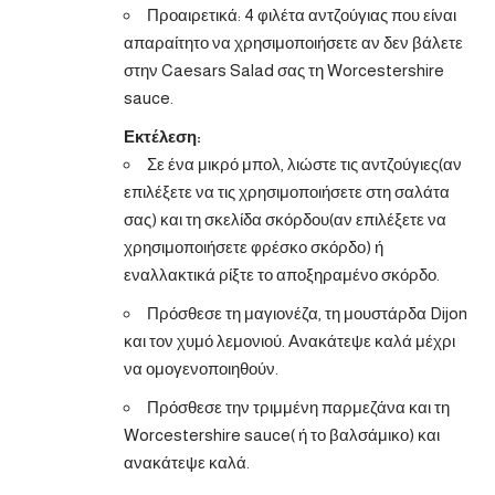
Προαιρετικά: 4 φιλέτα αντζούγιας που είναι
απαραίτητο να χρησιμοποιήσετε αν δεν βάλετε
στην Caesars Salad σας τη Worcestershire
sauce.
Εκτέλεση:
Σε ένα μικρό μπολ, λιώστε τις αντζούγιες(αν
επιλέξετε να τις χρησιμοποιήσετε στη σαλάτα
σας) και τη σκελίδα σκόρδου(αν επιλέξετε να
χρησιμοποιήσετε φρέσκο σκόρδο) ή
εναλλακτικά ρίξτε το αποξηραμένο σκόρδο.
Πρόσθεσε τη μαγιονέζα, τη μουστάρδα Dijon
και τον χυμό λεμονιού. Ανακάτεψε καλά μέχρι
να ομογενοποιηθούν.
Πρόσθεσε την τριμμένη παρμεζάνα και τη
Worcestershire sauce( ή το βαλσάμικο) και
ανακάτεψε καλά.