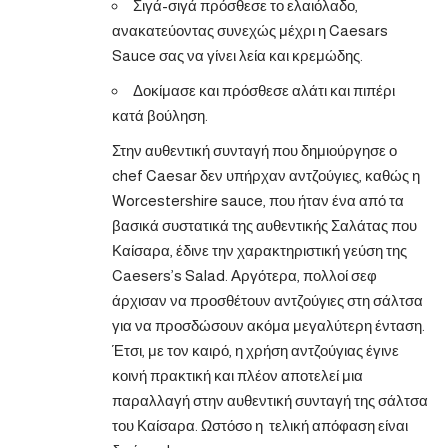
Σιγά-σιγά πρόσθεσε το ελαιόλαδο,
ανακατεύοντας συνεχώς μέχρι η Caesars
Sauce σας να γίνει λεία και κρεμώδης.
Δοκίμασε και πρόσθεσε αλάτι και πιπέρι
κατά βούληση.
Στην αυθεντική συνταγή που δημιούργησε ο
chef Caesar δεν υπήρχαν αντζούγιες, καθώς η
Worcestershire sauce, που ήταν ένα από τα
βασικά συστατικά της αυθεντικής Σαλάτας που
Καίσαρα, έδινε την χαρακτηριστική γεύση της
Caesers’s Salad. Αργότερα, πολλοί σεφ
άρχισαν να προσθέτουν αντζούγιες στη σάλτσα
για να προσδώσουν ακόμα μεγαλύτερη ένταση.
Έτσι, με τον καιρό, η χρήση αντζούγιας έγινε
κοινή πρακτική και πλέον αποτελεί μια
παραλλαγή στην αυθεντική συνταγή της σάλτσα
του Καίσαρα. Ωστόσο η τελική απόφαση είναι