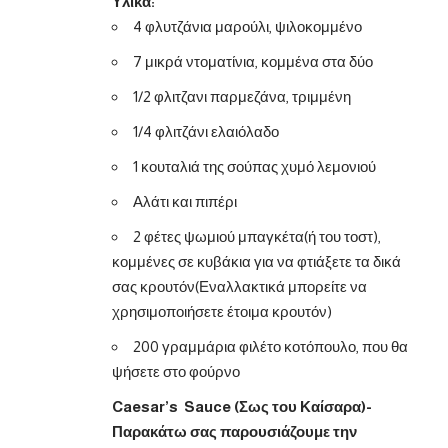
Υλικά:
4 φλυτζάνια μαρούλι, ψιλοκομμένο
7 μικρά ντοματίνια, κομμένα στα δύο
1/2 φλιτζανι παρμεζάνα, τριμμένη
1/4 φλιτζάνι ελαιόλαδο
1 κουταλιά της σούπας χυμό λεμονιού
Αλάτι και πιπέρι
2 φέτες ψωμιού μπαγκέτα(ή του τοστ),
κομμένες σε κυβάκια για να φτιάξετε τα δικά
σας κρουτόν(Εναλλακτικά μπορείτε να
χρησιμοποιήσετε έτοιμα κρουτόν)
200 γραμμάρια φιλέτο κοτόπουλο, που θα
ψήσετε στο φούρνο
Caesar’s Sauce (Σως του Καίσαρα)-
Παρακάτω σας παρουσιάζουμε την