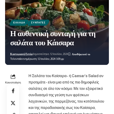
ΕΛΛΆΔΑ
ΣΥΝΤΑΓΈΣ
Η αυθεντική συνταγή για τη
σαλάτα του Κάισαρα
Καστοριανή Εστία
Δημοσιεύτηκε: 12 Ιουλίου, 2024
Τελευταία ενημέρωση: 12 Ιουλίου, 2024 3:09 μμ
Η Σαλάτα του Καίσαρα- ή Caesar’s Salad αν
προτιμάτε- είναι μια από τις πιο δημοφιλείς
Κοινοποίηση
σαλάτες σε όλο τον κόσμο. Με τον εξαιρετικό
συνδυασμό της γεύση των φρέσκων
λαχανικών, της παρμεζάνας, του κοτόπουλου
και της παραδοσιακής σως του Καίσαρα,
αποτελεί μια ιδανική επιλογή για ένα νόστιμο,