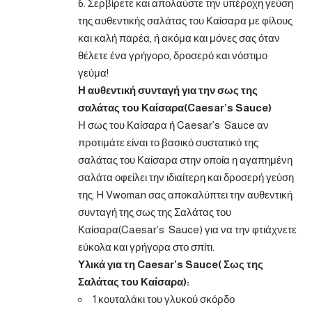
6. Σερβίρετε και απολαύστε την υπέροχη γεύση
της αυθεντικής σαλάτας του Καίσαρα με φίλους
και καλή παρέα, ή ακόμα και μόνες σας όταν
θέλετε ένα γρήγορο, δροσερό και νόστιμο
γεύμα!
Η αυθεντική συνταγή για την σως της
σαλάτας του Καίσαρα(Caesar’s Sauce)
Η σως του Καίσαρα ή Caesar’s Sauce αν
προτιμάτε είναι το βασικό συστατικό της
σαλάτας του Καίσαρα στην οποία η αγαπημένη
σαλάτα οφείλει την ιδιαίτερη και δροσερή γεύση
της. H Vwoman σας αποκαλύπτει την αυθεντική
συνταγή της σως της Σαλάτας του
Καίσαρα(Caesar’s Sauce) για να την φτιάχνετε
εύκολα και γρήγορα στο σπίτι.
Υλικά για τη Caesar’s Sauce( Σως της
Σαλάτας του Καίσαρα):
1 κουταλάκι του γλυκού σκόρδο