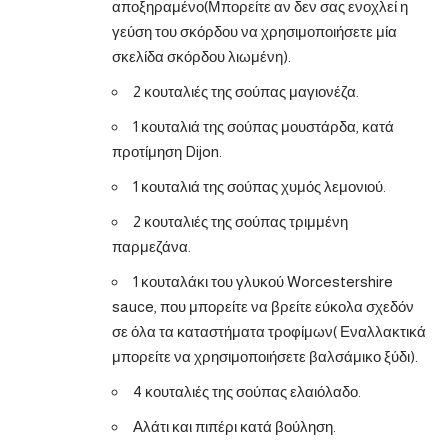
αποξηραμένο(Μπορείτε αν δεν σας ενοχλεί η
γεύση του σκόρδου να χρησιμοποιήσετε μία
σκελίδα σκόρδου λιωμένη).
2 κουταλιές της σούπας μαγιονέζα.
1 κουταλιά της σούπας μουστάρδα, κατά
προτίμηση Dijon.
1 κουταλιά της σούπας χυμός λεμονιού.
2 κουταλιές της σούπας τριμμένη
παρμεζάνα.
1 κουταλάκι του γλυκού Worcestershire
sauce, που μπορείτε να βρείτε εύκολα σχεδόν
σε όλα τα καταστήματα τροφίμων( Εναλλακτικά
μπορείτε να χρησιμοποιήσετε βαλσάμικο ξύδι).
4 κουταλιές της σούπας ελαιόλαδο.
Αλάτι και πιπέρι κατά βούληση.