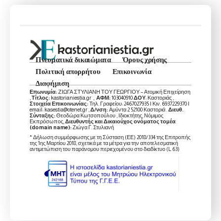
Πνευματικά δικαιώματα
Όρους χρήσης
Πολιτική απορρήτου
Επικοινωνία
Διαφήμιση
Επωνυμία:
ΖΙΩΓΑ ΣΤΥΛΙΑΝΗ ΤΟΥ ΓΕΩΡΓΙΟΥ – Ατομική Επιχείρηση
,
Τίτλος:
kastorianiestia.gr ,
ΑΦΜ:
103040910
ΔΟΥ
: Καστοριάς ,
Στοιχεία Επικοινωνίας:
Τηλ. Γραφείου: 2467027935 | Κιν. 6937229370 |
email: kasestia@otenet.gr ,
Δ/νση:
Αμύντα 2 52100 Καστοριά .
Διευθ.
Σύνταξης:
Θεοδώρα Κωτσοπούλου , Ιδιοκτήτης, Νόμιμος
Εκπρόσωπος,
Διευθυντής και Δικαιούχος ονόματος τομέα
(domain name):
Ζιώγα Γ. Στυλιανή
* Δήλωση συμμόρφωσης με τη Σύσταση (ΕΕ) 2018/334 της Επιτροπής
της 1ης Μαρτίου 2018, σχετικά με τα μέτρα για την αποτελεσματική
αντιμετώπιση του παράνομου περιεχομένου στο διαδίκτυο (L 63)