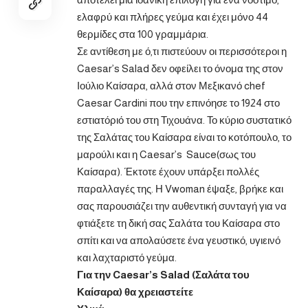
ελαφρύ και πλήρες γεύμα και έχει μόνο 44
θερμίδες στα 100 γραμμάρια.
Σε αντίθεση με ό,τι πιστεύουν οι περισσότεροι η
Caesar’s Salad δεν οφείλει το όνομα της στον
Ιούλιο Καίσαρα, αλλά στον Μεξικανό chef
Caesar Cardini που την επινόησε το 1924 στο
εστιατόριό του στη Τιχουάνα. Το κύριο συστατικό
της Σαλάτας του Καίσαρα είναι το κοτόπουλο, το
μαρούλι και η Caesar’s Sauce(σως του
Καίσαρα). Έκτοτε έχουν υπάρξει πολλές
παραλλαγές της. Η Vwoman έψαξε, βρήκε και
σας παρουσιάζει την αυθεντική συνταγή για να
φτιάξετε τη δική σας Σαλάτα του Καίσαρα στο
σπίτι και να απολαύσετε ένα γευστικό, υγιεινό
και λαχταριστό γεύμα.
Για την Caesar’s Salad (Σαλάτα του
Καίσαρα) θα χρειαστείτε