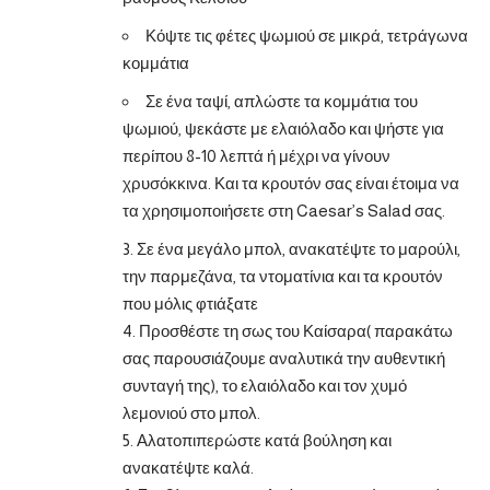
Κόψτε τις φέτες ψωμιού σε μικρά, τετράγωνα
κομμάτια
Σε ένα ταψί, απλώστε τα κομμάτια του
ψωμιού, ψεκάστε με ελαιόλαδο και ψήστε για
περίπου 8-10 λεπτά ή μέχρι να γίνουν
χρυσόκκινα. Και τα κρουτόν σας είναι έτοιμα να
τα χρησιμοποιήσετε στη Caesar’s Salad σας.
3. Σε ένα μεγάλο μπολ, ανακατέψτε το μαρούλι,
την παρμεζάνα, τα ντοματίνια και τα κρουτόν
που μόλις φτιάξατε
4. Προσθέστε τη σως του Καίσαρα( παρακάτω
σας παρουσιάζουμε αναλυτικά την αυθεντική
συνταγή της), το ελαιόλαδο και τον χυμό
λεμονιού στο μπολ.
5. Αλατοπιπερώστε κατά βούληση και
ανακατέψτε καλά.