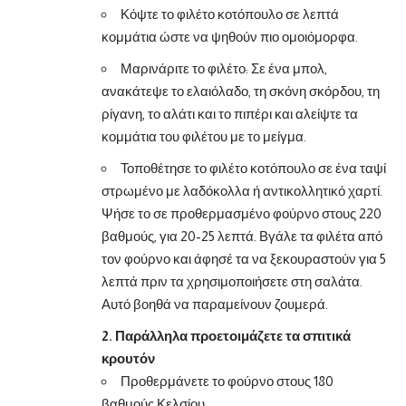
Κόψτε το φιλέτο κοτόπουλο σε λεπτά
κομμάτια ώστε να ψηθούν πιο ομοιόμορφα.
Μαρινάριτε το φιλέτο: Σε ένα μπολ,
ανακάτεψε το ελαιόλαδο, τη σκόνη σκόρδου, τη
ρίγανη, το αλάτι και το πιπέρι και αλείψτε τα
κομμάτια του φιλέτου με το μείγμα.
Τοποθέτησε το φιλέτο κοτόπουλο σε ένα ταψί
στρωμένο με λαδόκολλα ή αντικολλητικό χαρτί.
Ψήσε το σε προθερμασμένο φούρνο στους 220
βαθμούς, για 20-25 λεπτά. Βγάλε τα φιλέτα από
τον φούρνο και άφησέ τα να ξεκουραστούν για 5
λεπτά πριν τα χρησιμοποιήσετε στη σαλάτα.
Αυτό βοηθά να παραμείνουν ζουμερά.
2. Παράλληλα προετοιμάζετε τα σπιτικά
κρουτόν
Προθερμάνετε το φούρνο στους 180
βαθμούς Κελσίου