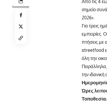
Από τις 4 έ
Κοινοποίηση
σημείο συνά
2026».
Για τρεις ημ
εμπειρίες. 
πτήσεις με 
streetfood ε
όλη την οικο
Παράλληλα,
την ιδανική
Ημερομηνίε
Ώρες λειτο
Τοποθεσία: