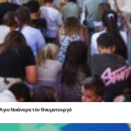
 Ἅγιο Νικάνορα τὸν Θαυματουργό