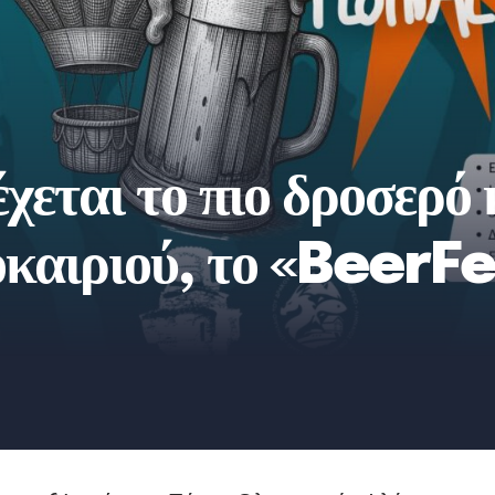
εται το πιο δροσερό 
λοκαιριού, το «BeerF