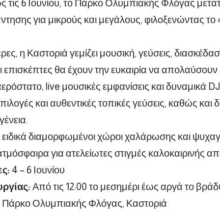
ως τις 6 Ιουνίου, το Πάρκο Ολυμπιακής Φλόγας μετ
ντησης για μικρούς και μεγάλους, φιλοξενώντας το 
έρες, η Καστοριά γεμίζει μουσική, γεύσεις, διασκέδα
Οι επισκέπτες θα έχουν την ευκαιρία να απολαύσουν
αερόστατο, live μουσικές εμφανίσεις και δυναμικά DJ
πιλογές και αυθεντικές τοπικές γεύσεις, καθώς και δ
γένεια.
 ειδικά διαμορφωμένοι χώροι χαλάρωσης και ψυχα
 ατμόσφαιρα για ατελείωτες στιγμές καλοκαιρινής α
ς:
4 – 6 Ιουνίου
υργίας:
Από τις 12:00 το μεσημέρι έως αργά το βράδ
Πάρκο Ολυμπιακής Φλόγας, Καστοριά