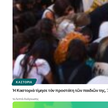
ΚΑΣΤΟΡΙΆ
Ἡ Καστοριὰ τίμησε τὸν προστάτη τῶν παιδιῶν της,
16 Λεπτά Ανάγνωσης