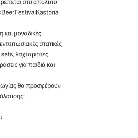
ατρέπεται στο απόλυτο
«BeerFestivalKastoria
ση και μοναδικές
 εντυπωσιακές στατικές
 sets, λαχταριστές
ράσεις για παιδιά και
γωγίας θα προσφέρουν
πόλαυσης.
υ