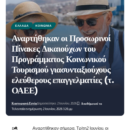
ΕΛΛΆΔΑ
ΚΟΙΝΩΝΊΑ
Αναρτήθηκαν οι Προσωρινοί
Πίνακες Δικαιούχων του
Προγράμματος Κοινωνικού
Τουρισμού γιασυνταξιούχους
ελεύθερους επαγγελματίες (τ.
ΟΑΕΕ)
Καστοριανή Εστία
Δημοσιεύτηκε: 2 Ιουνίου, 2026
Τελευταία ενημέρωση: 2 Ιουνίου, 2026 3:26 μμ
Αναρτήθηκαν σήμερα, Τρίτη2 Ιουνίου, οι