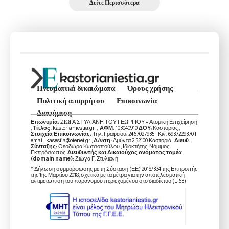
Δείτε Περισσότερα
Πνευματικά δικαιώματα
Όρους χρήσης
Πολιτική απορρήτου
Επικοινωνία
Διαφήμιση
Επωνυμία:
ΖΙΩΓΑ ΣΤΥΛΙΑΝΗ ΤΟΥ ΓΕΩΡΓΙΟΥ – Ατομική Επιχείρηση
,
Τίτλος:
kastorianiestia.gr ,
ΑΦΜ:
103040910
ΔΟΥ
: Καστοριάς ,
Στοιχεία Επικοινωνίας:
Τηλ. Γραφείου: 2467027935 | Κιν. 6937229370 |
email: kasestia@otenet.gr ,
Δ/νση:
Αμύντα 2 52100 Καστοριά .
Διευθ.
Σύνταξης:
Θεοδώρα Κωτσοπούλου , Ιδιοκτήτης, Νόμιμος
Εκπρόσωπος,
Διευθυντής και Δικαιούχος ονόματος τομέα
(domain name):
Ζιώγα Γ. Στυλιανή
* Δήλωση συμμόρφωσης με τη Σύσταση (ΕΕ) 2018/334 της Επιτροπής
της 1ης Μαρτίου 2018, σχετικά με τα μέτρα για την αποτελεσματική
αντιμετώπιση του παράνομου περιεχομένου στο διαδίκτυο (L 63)