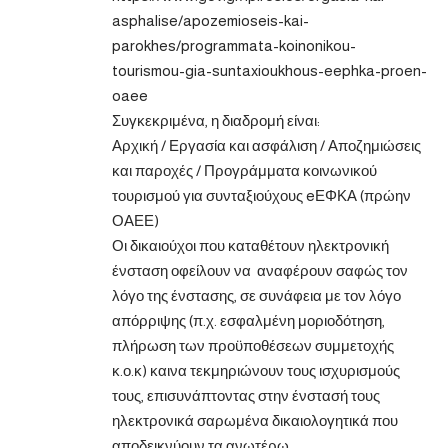
asphalise/apozemioseis-kai-
parokhes/programmata-koinonikou-
tourismou-gia-suntaxioukhous-eephka-proen-
oaee
Συγκεκριμένα, η διαδρομή είναι:
Αρχική / Εργασία και ασφάλιση / Αποζημιώσεις
και παροχές / Προγράμματα κοινωνικού
τουρισμού για συνταξιούχους eΕΦΚΑ (πρώην
ΟΑΕΕ)
Οι δικαιούχοι που καταθέτουν ηλεκτρονική
ένσταση οφείλουν να αναφέρουν σαφώς τον
λόγο της ένστασης, σε συνάφεια με τον λόγο
απόρριψης (π.χ. εσφαλμένη μοριοδότηση,
πλήρωση των προϋποθέσεων συμμετοχής
κ.ο.κ) καινα τεκμηριώνουν τους ισχυρισμούς
τους, επισυνάπτοντας στην ένστασή τους
ηλεκτρονικά σαρωμένα δικαιολογητικά που
αποδεικνύουν τα ανωτέρω.