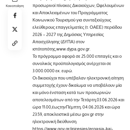
προσωρινοί πίνακες Δικαιούχων, Ωφελουμένων
Κοινοποίηση
και Αποκλειομένων του Προγράμματος
Κοινωνικού Τουρισμού για συνταξιούχους
ελεύθερους
επαγγελματίες (τ. ΟΑΕΕ) περιόδου
2026 – 2027 της Δημόσιας Υπηρεσίας
Απασχόλησης (ΔΥΠΑ) στον
ιστότοπότης,
www.dypa.gov.gr
.
Το πρόγραμμα αφορά σε 25.000 επιταγές και ο
συνολικός προϋπολογισμός ανέρχεται σε
3.000.0000 εκ. ευρώ.
Οι δικαιούχοι που υπέβαλαν ηλεκτρονική αίτηση
συμμετοχής έχουν δικαίωμα να υποβάλουν μία
και μόνο ένσταση κατά των προσωρινών
αποτελεσμάτων από την Τετάρτη,03.06.2026 και
ώρα 11:00,έωςτηνΠέμπτη, 04.06.2026 και ώρα
23:59, αποκλειστικά μέσω gov.gr στην
ηλεκτρονική διεύθυνση:
https://www.gov.gr/ipiresies/ergasia-kai-