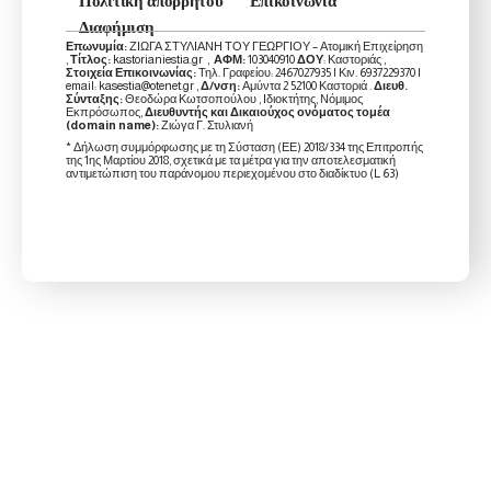
Πολιτική απορρήτου
Επικοινωνία
Διαφήμιση
Επωνυμία:
ΖΙΩΓΑ ΣΤΥΛΙΑΝΗ ΤΟΥ ΓΕΩΡΓΙΟΥ – Ατομική Επιχείρηση
,
Τίτλος:
kastorianiestia.gr ,
ΑΦΜ:
103040910
ΔΟΥ
: Καστοριάς ,
Στοιχεία Επικοινωνίας:
Τηλ. Γραφείου: 2467027935 | Κιν. 6937229370 |
email: kasestia@otenet.gr ,
Δ/νση:
Αμύντα 2 52100 Καστοριά .
Διευθ.
Σύνταξης:
Θεοδώρα Κωτσοπούλου , Ιδιοκτήτης, Νόμιμος
Εκπρόσωπος,
Διευθυντής και Δικαιούχος ονόματος τομέα
(domain name):
Ζιώγα Γ. Στυλιανή
* Δήλωση συμμόρφωσης με τη Σύσταση (ΕΕ) 2018/334 της Επιτροπής
της 1ης Μαρτίου 2018, σχετικά με τα μέτρα για την αποτελεσματική
αντιμετώπιση του παράνομου περιεχομένου στο διαδίκτυο (L 63)