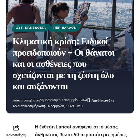
ΔΥΤ. ΜΑΚΕΔΟΝΊΑ
ΠΕΡΙΒΆΛΛΟΝ
Κλιματική κρίση: Ειδικοί
προειδοποιούν – Οι θάνατοι
και οι ασθένειες που
σχετίζονται με τη ζέστη όλο
και αυξάνονται
Καστοριανή Εστία
Δημοσιεύτηκε: 1 Νοεμβρίου, 2024
Τελευταία ενημέρωση: 1 Νοεμβρίου, 2024 9:20 πμ
Η έκθεση Lancet αναφέρει ότι ο μέσος
άνθρωπος βίωσε 50 περισσότερες ημέρες
Κοινοποίηση