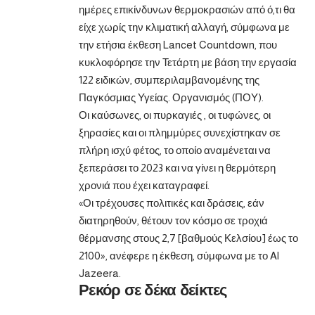
ημέρες επικίνδυνων θερμοκρασιών από ό,τι θα
είχε χωρίς την κλιματική αλλαγή, σύμφωνα με
την ετήσια έκθεση Lancet Countdown, που
κυκλοφόρησε την Τετάρτη με βάση την εργασία
122 ειδικών, συμπεριλαμβανομένης της
Παγκόσμιας Υγείας. Οργανισμός (ΠΟΥ).
Οι καύσωνες, οι πυρκαγιές , οι τυφώνες, οι
ξηρασίες και οι πλημμύρες συνεχίστηκαν σε
πλήρη ισχύ φέτος, το οποίο αναμένεται να
ξεπεράσει το 2023 και να γίνει η θερμότερη
χρονιά που έχει καταγραφεί.
«Οι τρέχουσες πολιτικές και δράσεις, εάν
διατηρηθούν, θέτουν τον κόσμο σε τροχιά
θέρμανσης στους 2,7 [βαθμούς Κελσίου] έως το
2100», ανέφερε η έκθεση, σύμφωνα με το Al
Jazeera.
Ρεκόρ σε δέκα δείκτες