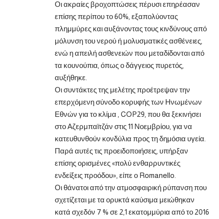
Οι ακραίες βροχοπτώσεις πέρυσι επηρέασαν
επίσης περίπου το 60%, εξαπολύοντας
πλημμύρες και αυξάνοντας τους κινδύνους από
μόλυνση του νερού ή μολυσματικές ασθένειες,
ενώ η απειλή ασθενειών που μεταδίδονται από
τα κουνούπια, όπως ο δάγγειος πυρετός,
αυξήθηκε.
Οι συντάκτες της μελέτης προέτρεψαν την
επερχόμενη σύνοδο κορυφής των Ηνωμένων
Εθνών για το κλίμα , COP29, που θα ξεκινήσει
στο Αζερμπαϊτζάν στις 11 Νοεμβρίου, για να
κατευθυνθούν κονδύλια προς τη δημόσια υγεία.
Παρά αυτές τις προειδοποιήσεις, υπήρξαν
επίσης ορισμένες «πολύ ενθαρρυντικές
ενδείξεις προόδου», είπε ο Romanello.
Οι θάνατοι από την ατμοσφαιρική ρύπανση που
σχετίζεται με τα ορυκτά καύσιμα μειώθηκαν
κατά σχεδόν 7 % σε 2,1 εκατομμύρια από το 2016