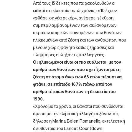
Από τους 15 δείκτες που παρακολουθούν οι
ειδικοί τα τελευταία οκτώ χρόνια, οι 10 έχουν
«φθάσει σε νέα ρεκόρ», ανέφερε η έκθεση,
συμπεριλαμβανομένων των αυξανόμενων
ακραίων καιρικών φαινομένων, των θανάτων
ηλικιωμένων από ζέστη και των ανθρώπων που
μένουν χωρίς φαγητό καθώς ξηρασίες και
πλημμύρες έπληξαν τις καλλιέργειες.
Οι ηλικιωμένοι είναι οι πιο ευάλωτοι, με τον
αριθμό των θανάτων που σχετίζονται με τη
ζέστη σε άτομα άνω των 65 ετών πέρυσι να
φτάνει σε επίπεδο 167% πάνω από τον
αριθμό τέτοιων θανάτων τη δεκαετία του
1990.
«Χρόνο με το χρόνο, οι θάνατοι που συνδέονται
άμεσα με την κλιματική αλλαγή αυξάνονται»,
δήλωσε η Marina Belen Romanello, εκτελεστική
διευθύντρια του Lancet Countdown.