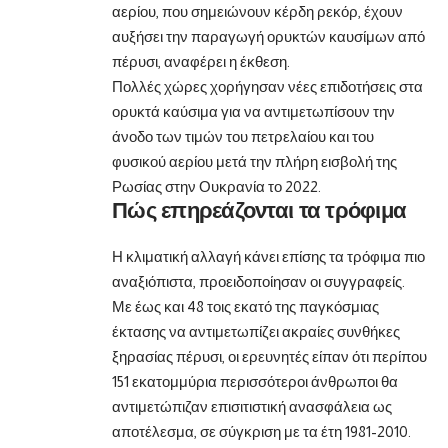
αερίου, που σημειώνουν κέρδη ρεκόρ, έχουν
αυξήσει την παραγωγή ορυκτών καυσίμων από
πέρυσι, αναφέρει η έκθεση.
Πολλές χώρες χορήγησαν νέες επιδοτήσεις στα
ορυκτά καύσιμα για να αντιμετωπίσουν την
άνοδο των τιμών του πετρελαίου και του
φυσικού αερίου μετά την πλήρη εισβολή της
Ρωσίας στην Ουκρανία το 2022.
Πώς επηρεάζονται τα τρόφιμα
Η κλιματική αλλαγή κάνει επίσης τα τρόφιμα πιο
αναξιόπιστα, προειδοποίησαν οι συγγραφείς.
Με έως και 48 τοις εκατό της παγκόσμιας
έκτασης να αντιμετωπίζει ακραίες συνθήκες
ξηρασίας πέρυσι, οι ερευνητές είπαν ότι περίπου
151 εκατομμύρια περισσότεροι άνθρωποι θα
αντιμετώπιζαν επισιτιστική ανασφάλεια ως
αποτέλεσμα, σε σύγκριση με τα έτη 1981-2010.