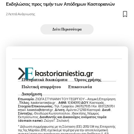
Εκδηλώσεις προς τιμήν των Απόδημων Καστοριανών
2 Λεπτά Ανάγνωσης
Δείτε Περισσότερα
Πνευματικά δικαιώματα
Όρους χρήσης
Πολιτική απορρήτου
Επικοινωνία
Διαφήμιση
Επωνυμία:
ΖΙΩΓΑ ΣΤΥΛΙΑΝΗ ΤΟΥ ΓΕΩΡΓΙΟΥ – Ατομική Επιχείρηση
,
Τίτλος:
kastorianiestia.gr ,
ΑΦΜ:
103040910
ΔΟΥ
: Καστοριάς ,
Στοιχεία Επικοινωνίας:
Τηλ. Γραφείου: 2467027935 | Κιν. 6937229370 |
email: kasestia@otenet.gr ,
Δ/νση:
Αμύντα 2 52100 Καστοριά .
Διευθ.
Σύνταξης:
Θεοδώρα Κωτσοπούλου , Ιδιοκτήτης, Νόμιμος
Εκπρόσωπος,
Διευθυντής και Δικαιούχος ονόματος τομέα
(domain name):
Ζιώγα Γ. Στυλιανή
* Δήλωση συμμόρφωσης με τη Σύσταση (ΕΕ) 2018/334 της Επιτροπής
της 1ης Μαρτίου 2018, σχετικά με τα μέτρα για την αποτελεσματική
αντιμετώπιση του παράνομου περιεχομένου στο διαδίκτυο (L 63)