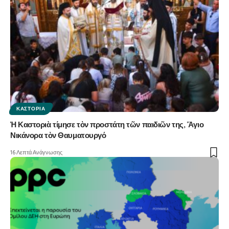
ΚΑΣΤΟΡΙΆ
Ἡ Καστοριὰ τίμησε τὸν προστάτη τῶν παιδιῶν της, Ἅγιο
Νικάνορα τὸν Θαυματουργό
16 Λεπτά Ανάγνωσης