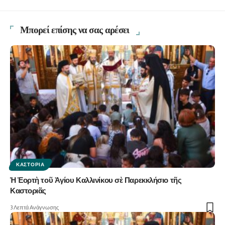
Μπορεί επίσης να σας αρέσει
ΚΑΣΤΟΡΙΆ
Ἡ Ἑορτὴ τοῦ Ἁγίου Καλλινίκου σὲ Παρεκκλήσιο τῆς
Καστοριᾶς
3 Λεπτά Ανάγνωσης