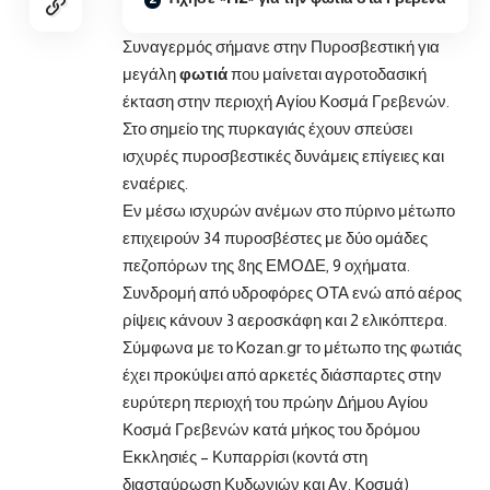
Συναγερμός σήμανε στην Πυροσβεστική για
μεγάλη
φωτιά
που μαίνεται αγροτοδασική
έκταση στην περιοχή Αγίου Κοσμά Γρεβενών.
Στο σημείο της πυρκαγιάς έχουν σπεύσει
ισχυρές πυροσβεστικές δυνάμεις επίγειες και
εναέριες.
Εν μέσω ισχυρών ανέμων στο πύρινο μέτωπο
επιχειρούν 34 πυροσβέστες με δύο ομάδες
πεζοπόρων της 8ης ΕΜΟΔΕ, 9 οχήματα.
Συνδρομή από υδροφόρες ΟΤΑ ενώ από αέρος
ρίψεις κάνουν 3 αεροσκάφη και 2 ελικόπτερα.
Σύμφωνα με το
Kozan.gr
το μέτωπο της φωτιάς
έχει προκύψει από αρκετές διάσπαρτες στην
ευρύτερη περιοχή του πρώην Δήμου Αγίου
Κοσμά Γρεβενών κατά μήκος του δρόμου
Εκκλησιές – Κυπαρρίσι (κοντά στη
διασταύρωση Κυδωνιών και Αγ. Κοσμά)