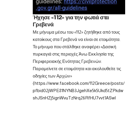
Ήχησε «112» για την φωτιά στα
Γρεβενά
Με μήνυμα μέσω του «112» ζητήθηκε από τους
κατοίκους στα Γρεβενά να είναι σε ετοιμότητα.
Το μήνυμα που στάλθηκε αναφέρει «Δασική
πυρκαγιά στις περιοχές Άνω Εκκλησία της
Περιφερειακής Ενότητας Γρεβενών.
Παραμείνετε σε ετοιμότητα και ακολουθείτε τις
οδηγίες των Αρχών»
{https://www.facebook.com/112Greece/posts/
pfbid02jWPE81NYNB3JgehXe5k5Ukd5tZPkdw
shJSnHZj5ignWvuTzNrq26RfHU7vvt1ASwl