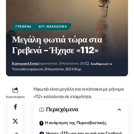
ΓΡΕΒΕΝΆ
ΔΥΤ. ΜΑΚΕΔΟΝΊΑ
Μεγάλη φωτιά τώρα στα
Γρεβενά – Ήχησε «112»
Καστοριανή Εστία
Δημοσιεύτηκε: 29 Αυγούστου, 2025
Τελευταία ενημέρωση: 29 Αυγούστου, 2025 4:59 μμ
Ηφωτιά είναι μεγάλη και οι κάτοικοι με μήνυμα
«112» καλούνται σε ετοιμότητα.
Κοινοποίηση
Περιεχόμενα
Η ανάρτηση της Πυροσβεστικής
Ήχησε «112» για την φωτιά στα Γρεβενά