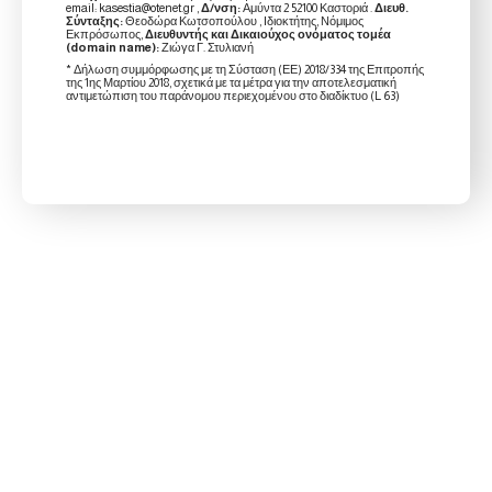
email: kasestia@otenet.gr ,
Δ/νση:
Αμύντα 2 52100 Καστοριά .
Διευθ.
Σύνταξης:
Θεοδώρα Κωτσοπούλου , Ιδιοκτήτης, Νόμιμος
Εκπρόσωπος,
Διευθυντής και Δικαιούχος ονόματος τομέα
(domain name):
Ζιώγα Γ. Στυλιανή
* Δήλωση συμμόρφωσης με τη Σύσταση (ΕΕ) 2018/334 της Επιτροπής
της 1ης Μαρτίου 2018, σχετικά με τα μέτρα για την αποτελεσματική
αντιμετώπιση του παράνομου περιεχομένου στο διαδίκτυο (L 63)