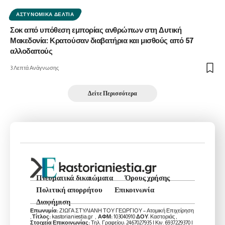
ΑΣΤΥΝΟΜΙΚΆ ΔΕΛΤΊΑ
Σοκ από υπόθεση εμπορίας ανθρώπων στη Δυτική
Μακεδονία: Κρατούσαν διαβατήρια και μισθούς από 57
αλλοδαπούς
3 Λεπτά Ανάγνωσης
Δείτε Περισσότερα
Πνευματικά δικαιώματα
Όρους χρήσης
Πολιτική απορρήτου
Επικοινωνία
Διαφήμιση
Επωνυμία:
ΖΙΩΓΑ ΣΤΥΛΙΑΝΗ ΤΟΥ ΓΕΩΡΓΙΟΥ – Ατομική Επιχείρηση
,
Τίτλος:
kastorianiestia.gr ,
ΑΦΜ:
103040910
ΔΟΥ
: Καστοριάς ,
Στοιχεία Επικοινωνίας:
Τηλ. Γραφείου: 2467027935 | Κιν. 6937229370 |