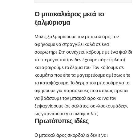
Ο μπακαλιάρος μετά το
ξαλμύρισμα
Μόλις ξαλμυρίσουμε τον μπακαλιάρο, τον
αφήνουμε να στραγγίξει καλά σε ένα
σουρωτήρι. Στη συνέχεια, κόβουμε με ένα ψαλίδι
τα πτερύγια του (αν δεν έχουμε πάρει φιλέτο)
και αφαιρούμε το δέρμα του. Τον κόβουμε σε
κομμάτια που είτε τα μαγειρεύουμε αμέσως είτε
τα καταψύχουμε. Το δέρμα του μπορούμε να το
αφήσουμε για παρασκευές που απλώς πρέπει
να βράσουμε τον μπακαλιάρο και να τον
ξεψαχνίσουμε (σε
σαλάτες
, σε «λουκουμάδες»,
ως γαρνιτούρα για
πιλάφι
κ.λπ.)
Πρωτότυπες ιδέες
Ο μπακαλιάρος σκορδαλιά δεν είναι