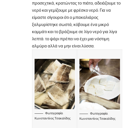
προσεχτικά, κρατώντας το πιάτο, αδειάζουμε το
νερό και γεμίζουμε με φρέσκο νερό. Για να
είμαστε σίγουροι ότι ο μπακαλιάρος
ξαλμυρίστηκε σωστά, κόβουμε ένα μικρό
κομμάτι και το βράζουμε σε λίγο νερό για λίγα
λεπτά: το ψάρι πρέπει να έχει μια νόστιμη
αλμύρα αλλά να μην είναι λύσσα.
Φωτογραφία:
Φωτογραφία:
Κωνσταντίνος Τσακαλίδης
Κωνσταντίνος Τσακαλίδης