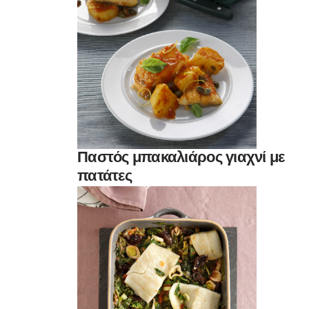
Παστός μπακαλιάρος γιαχνί με
πατάτες