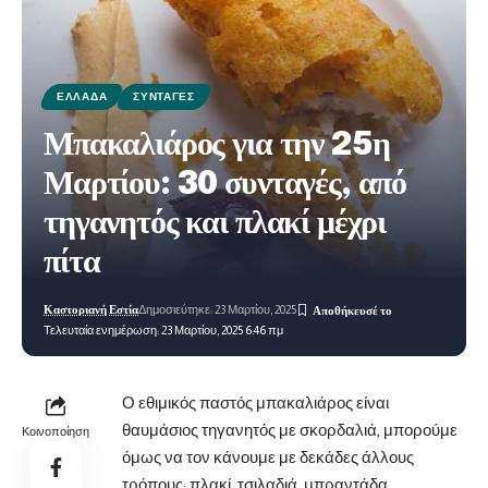
ΕΛΛΆΔΑ
ΣΥΝΤΑΓΈΣ
Μπακαλιάρος για την 25η
Μαρτίου: 30 συνταγές, από
τηγανητός και πλακί μέχρι
πίτα
Καστοριανή Εστία
Δημοσιεύτηκε: 23 Μαρτίου, 2025
Τελευταία ενημέρωση: 23 Μαρτίου, 2025 6:46 πμ
Ο εθιμικός παστός μπακαλιάρος είναι
θαυμάσιος τηγανητός με σκορδαλιά, μπορούμε
Κοινοποίηση
όμως
να τον κάνουμε με δεκάδες άλλους
τρόπους: πλακί, τσιλαδιά, μπραντάδα,