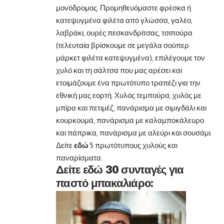
μονόδρομος. Προμηθευόμαστε φρέσκα ή
κατεψυγμένα φιλέτα από γλώσσα, γαλέο,
λαβράκι, ουρές πεσκανδρίτσας, τσιπούρα
(τελευταία βρίσκουμε σε μεγάλα σούπερ
μάρκετ φιλέτα κατεψυγμένα), επιλέγουμε τον
χυλό και τη σάλτσα που μας αρέσει και
ετοιμάζουμε ένα πρωτότυπο τραπέζι για την
εθνική μας εορτή. Χυλός τεμπούρα, χυλός με
μπίρα και πετιμέζ, πανάρισμα με σιμιγδάλι και
κουρκουμά, πανάρισμα με καλαμποκάλευρο
και πάπρικα, πανάρισμα με αλεύρι και σουσάμι.
Δείτε
εδώ
5 πρωτότυπους χυλούς και
παναρίσματα.
Δείτε εδώ 30 συνταγές για
παστό μπακαλιάρο: