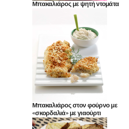
Μπακαλιάρος με ψητή ντομάτα
Μπακαλιάρος στον φούρνο με
«σκορδαλιά» με γιαούρτι