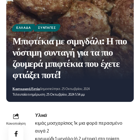
ΕΛΛΆΔΑ
ΣΥΝΤΑΓΈΣ
Μπιφτέκια με σιμιγδάλι: Η πιο
νόστιμη συνταγή για τα πιο
ζουμερά μπιφτέκια που έχετε
φτιάξει ποτέ!
Καστοριανή Εστία
Δημοσιεύτηκε: 25 Οκτωβρίου, 2024
Τελευταία ενημέρωση: 25 Οκτωβρίου, 2024 5:54 μμ
Υλικά
κιμάς μοσχαρίσιος 1κ μια φορά περασμένο
Κοινοποίηση
αυγά 2
κρεμμύδι 1 μεγάλο (ή 2 μέτρια) στο τρίφτη