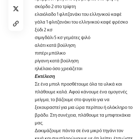
σκόρδο 2 στο τρίφτη
ελαιόλαδο 1 φλιτζανάκι του ελληνικού καφέ
γάλα 1 φλιτζανάκι του ελληνικού καφέ φρέσκο
ξύδι 2 κσ
σιμιγδάλι 5 κσ γεμάτες ψιλό
αλάτι κατά βούληση
πιπέρι μπόλικο
ρίγανη κατά βούληση
ηλιέλαιο όσο χρειάζεται
Εκτέλεση
Σε ένα μπολ προσθέτουμε όλα τα υλικά και
πλάθουμε καλά. Αφού κάνουμε ένα ομογενές
μείγμα, το βάζουμε στο ψυγείο για να
ξεκουραστεί για μια ώρα περίπου ή ολόκληρο το
βράδυ. Στη συνέχεια, πλάθουμε τα μπιφτεκάκια
μας.
Δοκιμάζουμε πάντα σε ένα μικρό τηγάνι τον
κιμά και συμπληρώνουμε με ότι λείπει, έτσι ώστε