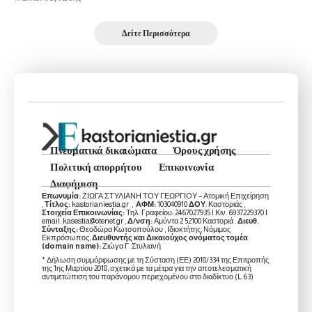
Δείτε Περισσότερα
Πνευματικά δικαιώματα
Όρους χρήσης
Πολιτική απορρήτου
Επικοινωνία
Διαφήμιση
Επωνυμία:
ΖΙΩΓΑ ΣΤΥΛΙΑΝΗ ΤΟΥ ΓΕΩΡΓΙΟΥ – Ατομική Επιχείρηση
,
Τίτλος:
kastorianiestia.gr ,
ΑΦΜ:
103040910
ΔΟΥ
: Καστοριάς ,
Στοιχεία Επικοινωνίας:
Τηλ. Γραφείου: 2467027935 | Κιν. 6937229370 |
email: kasestia@otenet.gr ,
Δ/νση:
Αμύντα 2 52100 Καστοριά .
Διευθ.
Σύνταξης:
Θεοδώρα Κωτσοπούλου , Ιδιοκτήτης, Νόμιμος
Εκπρόσωπος,
Διευθυντής και Δικαιούχος ονόματος τομέα
(domain name):
Ζιώγα Γ. Στυλιανή
* Δήλωση συμμόρφωσης με τη Σύσταση (ΕΕ) 2018/334 της Επιτροπής
της 1ης Μαρτίου 2018, σχετικά με τα μέτρα για την αποτελεσματική
αντιμετώπιση του παράνομου περιεχομένου στο διαδίκτυο (L 63)