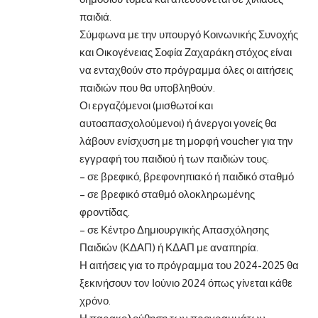
παιδιά.
Σύμφωνα με την υπουργό Κοινωνικής Συνοχής
και Οικογένειας Σοφία Ζαχαράκη στόχος είναι
να ενταχθούν στο πρόγραμμα όλες οι αιτήσεις
παιδιών που θα υποβληθούν.
Οι εργαζόμενοι (μισθωτοί και
αυτοαπασχολούμενοι) ή άνεργοι γονείς θα
λάβουν ενίσχυση με τη μορφή voucher για την
εγγραφή του παιδιού ή των παιδιών τους:
– σε βρεφικό, βρεφονηπιακό ή παιδικό σταθμό
– σε βρεφικό σταθμό ολοκληρωμένης
φροντίδας.
– σε Κέντρο Δημιουργικής Απασχόλησης
Παιδιών (ΚΔΑΠ) ή ΚΔΑΠ με αναπηρία.
Η αιτήσεις για το πρόγραμμα του 2024-2025 θα
ξεκινήσουν τον Ιούνιο 2024 όπως γίνεται κάθε
χρόνο.