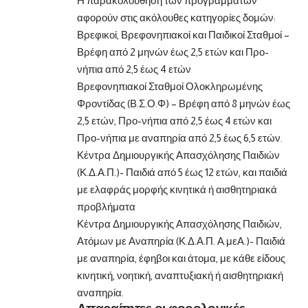
Η παρακολούθηση των προγραμμάτων
αφορούν στις ακόλουθες κατηγορίες δομών:
Βρεφικοί, Βρεφονηπιακοί και Παιδικοί Σταθμοί –
Βρέφη από 2 μηνών έως 2,5 ετών και Προ-
νήπια από 2,5 έως 4 ετών
Βρεφονηπιακοί Σταθμοί Ολοκληρωμένης
Φροντίδας (Β.Σ.Ο.Φ) – Βρέφη από 8 μηνών έως
2,5 ετών, Προ-νήπια από 2,5 έως 4 ετών και
Προ-νήπια με αναπηρία από 2,5 έως 6,5 ετών.
Κέντρα Δημιουργικής Απασχόλησης Παιδιών
(Κ.Δ.Α.Π.)- Παιδιά από 5 έως 12 ετών, και παιδιά
με ελαφράς μορφής κινητικά ή αισθητηριακά
προβλήματα
Κέντρα Δημιουργικής Απασχόλησης Παιδιών,
Ατόμων με Αναπηρία (Κ.Δ.Α.Π. Α.μεΑ.)- Παιδιά
με αναπηρία, έφηβοι και άτομα, με κάθε είδους
κινητική, νοητική, αναπτυξιακή ή αισθητηριακή
αναπηρία.