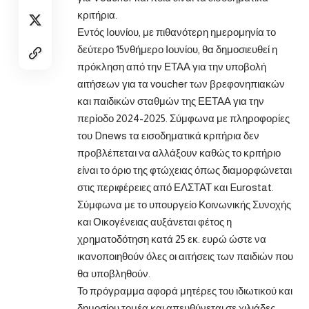
κριτήρια.
Εντός Ιουνίου, με πιθανότερη ημερομηνία το
δεύτερο 15νθήμερο Ιουνίου, θα δημοσιευθεί η
πρόκληση από την ΕΤΑΑ για την υποβολή
αιτήσεων για τα voucher των βρεφονηπιακών
και παιδικών σταθμών της ΕΕΤΑΑ για την
περίοδο 2024-2025. Σύμφωνα με πληροφορίες
του Dnews τα εισοδηματικά κριτήρια δεν
προβλέπεται να αλλάξουν καθώς το κριτήριο
είναι το όριο της φτώχειας όπως διαμορφώνεται
στις περιφέρειες από ΕΛΣΤΑΤ και Eurostat.
Σύμφωνα με το υπουργείο Κοινωνικής Συνοχής
και Οικογένειας αυξάνεται φέτος η
χρηματοδότηση κατά 25 εκ. ευρώ ώστε να
ικανοποιηθούν όλες οι αιτήσεις των παιδιών που
θα υποβληθούν.
Το πρόγραμμα αφορά μητέρες του ιδιωτικού και
δημοσίου τομέα και απευθύνεται σε χιλιάδες