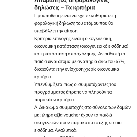
Απαραίτητες οι φορολογικές
δηλώσεις – Τα κριτήρια
Προυπόθεση είναι να έχει εκκαθαριστεί η
φορολογική δήλωση του ατόμου που θα
υποβάλλει την αίτηση.
Κριτήρια επιλογής είναι η οικογενειακή,
οικονομική κατάσταση (οικογενειακό εισόδημα)
και η κατάσταση απασχόλησης. Αν οι ίδιοι ή τα
παιδιά είναι άτομα με αναπηρία άνω του 67%,
δικαιούνται την ενίσχυση χωρίς οικονομικά
κριτήρια.
Υπενθυμίζεται πως οι συμμετέχοντες του
προγράμματος έπρεπε να πληρούν τα
παρακάτω κριτήρια:
Α. Δικαίωμα συμμετοχής στο σύνολο των δομών
με πλήρη αξία voucher έχουν τα παιδιά
οικογενειών πουν παρακάτω το εξής ετήσιο
εισόδημα. Αναλυτικά: