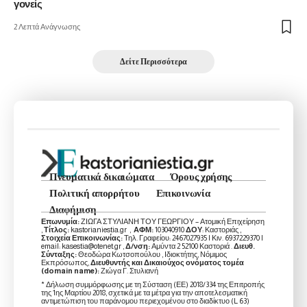
γονείς
2 Λεπτά Ανάγνωσης
Δείτε Περισσότερα
Πνευματικά δικαιώματα
Όρους χρήσης
Πολιτική απορρήτου
Επικοινωνία
Διαφήμιση
Επωνυμία:
ΖΙΩΓΑ ΣΤΥΛΙΑΝΗ ΤΟΥ ΓΕΩΡΓΙΟΥ – Ατομική Επιχείρηση
,
Τίτλος:
kastorianiestia.gr ,
ΑΦΜ:
103040910
ΔΟΥ
: Καστοριάς ,
Στοιχεία Επικοινωνίας:
Τηλ. Γραφείου: 2467027935 | Κιν. 6937229370 |
email: kasestia@otenet.gr ,
Δ/νση:
Αμύντα 2 52100 Καστοριά .
Διευθ.
Σύνταξης:
Θεοδώρα Κωτσοπούλου , Ιδιοκτήτης, Νόμιμος
Εκπρόσωπος,
Διευθυντής και Δικαιούχος ονόματος τομέα
(domain name):
Ζιώγα Γ. Στυλιανή
* Δήλωση συμμόρφωσης με τη Σύσταση (ΕΕ) 2018/334 της Επιτροπής
της 1ης Μαρτίου 2018, σχετικά με τα μέτρα για την αποτελεσματική
αντιμετώπιση του παράνομου περιεχομένου στο διαδίκτυο (L 63)