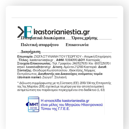
Πνευματικά δικαιώματα
Όρους χρήσης
Πολιτική απορρήτου
Επικοινωνία
Διαφήμιση
Επωνυμία:
ΖΙΩΓΑ ΣΤΥΛΙΑΝΗ ΤΟΥ ΓΕΩΡΓΙΟΥ – Ατομική Επιχείρηση
,
Τίτλος:
kastorianiestia.gr ,
ΑΦΜ:
103040910
ΔΟΥ
: Καστοριάς ,
Στοιχεία Επικοινωνίας:
Τηλ. Γραφείου: 2467027935 | Κιν. 6937229370 |
email: kasestia@otenet.gr ,
Δ/νση:
Αμύντα 2 52100 Καστοριά .
Διευθ.
Σύνταξης:
Θεοδώρα Κωτσοπούλου , Ιδιοκτήτης, Νόμιμος
Εκπρόσωπος,
Διευθυντής και Δικαιούχος ονόματος τομέα
(domain name):
Ζιώγα Γ. Στυλιανή
* Δήλωση συμμόρφωσης με τη Σύσταση (ΕΕ) 2018/334 της Επιτροπής
της 1ης Μαρτίου 2018, σχετικά με τα μέτρα για την αποτελεσματική
αντιμετώπιση του παράνομου περιεχομένου στο διαδίκτυο (L 63)