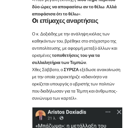
δύο ώρες να αποφασίσω αν το θέλω
.
Αλλά
αποφάσισα ότι το θέλω
».
Oι επίμαχες αναρτήσεις
Ο κ. Δοξιάδης με την ανάληψη κιόλας των
καθηκόντων του, βρέθηκε στο στόχαστρο της
αντιπολίτευσης, με αφορμή μεταξύ άλλων και
ορισμένες
τοποθετήσεις του για τα
συλλαλητήρια των Τεμπών.
Χθες Σάββατο, ο
ΣΥΡΙΖΑ
εξέδωσε ανακοίνωση
με την οποία χαρακτήριζε «αδιανόητο να
ορκίζεται υπουργός ο υβριστής των πολιτών
που διαδήλωσαν για τα Τέμπη και άνθρωπος-
συνώνυμο των καρτέλ».