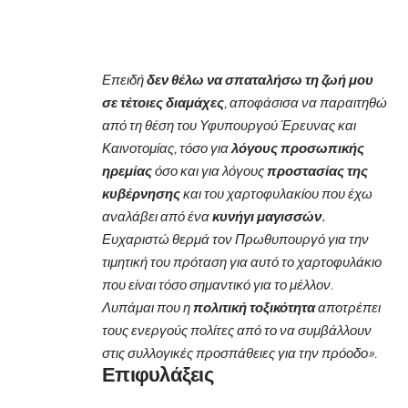
Επειδή
δεν θέλω να σπαταλήσω τη ζωή μου
σε τέτοιες διαμάχες
, αποφάσισα να παραιτηθώ
από τη θέση του Υφυπουργού Έρευνας και
Καινοτομίας, τόσο για
λόγους προσωπικής
ηρεμίας
όσο και για λόγους
προστασίας της
κυβέρνησης
και του χαρτοφυλακίου που έχω
αναλάβει από ένα
κυνήγι μαγισσών.
Ευχαριστώ θερμά τον Πρωθυπουργό για την
τιμητική του πρόταση για αυτό το χαρτοφυλάκιο
που είναι τόσο σημαντικό για το μέλλον.
Λυπάμαι που η
πολιτική τοξικότητα
αποτρέπει
τους ενεργούς πολίτες από το να συμβάλλουν
στις συλλογικές προσπάθειες για την πρόοδο».
Επιφυλάξεις