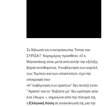
Σε δήλωσή του ο εκπρόσωπος Τύπου του
ΣΥΡΙΖΑ Γ. Καραμέρος προσθέτει: «Ο κ.
Μητσοτάκης είναι, μετά από αυτήν την εξέλιξη,
βαριά εκτεθειμένος. Η κυβέρνηση των καρτέλ,
των Τεμπών και των υποκλοπών, έχει την
υπογραφή του».
«Η “κυβέρνηση των αρίστων” δεν άντεξε έναν
“‘Αρίστο” και το “δοξάστε με” δεν κράτησε ούτε
ένα 24ωρο…», σημειώνει από την πλευρά της
η
Ελληνική Λύση
σε ανακοίνωσή της για την