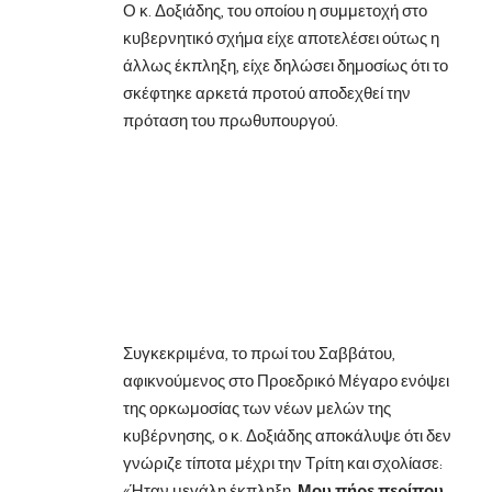
Ο κ. Δοξιάδης, του οποίου η συμμετοχή στο
κυβερνητικό σχήμα είχε αποτελέσει ούτως η
άλλως έκπληξη, είχε δηλώσει δημοσίως ότι το
σκέφτηκε αρκετά προτού αποδεχθεί την
πρόταση του πρωθυπουργού.
Συγκεκριμένα, το πρωί του Σαββάτου,
αφικνούμενος στο Προεδρικό Μέγαρο ενόψει
της ορκωμοσίας των νέων μελών της
κυβέρνησης, ο κ. Δοξιάδης αποκάλυψε ότι δεν
γνώριζε τίποτα μέχρι την Τρίτη και σχολίασε:
«Ήταν μεγάλη έκπληξη.
Μου πήρε περίπου