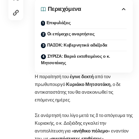
Περιεχόμενα
Επιφυλάξεις
Oι επίμαχες αναρτήσεις
ΠΑΣΟΚ: Κυβερνητικά αδιέξοδα
ΣΥΡΙΖΑ: Βαριά εκτεθειμένος ο κ.
Μητσοτάκης
Η παραίτησή του
έγινε δεκτή
από τον
πρωθυπουργό
Κυριάκο Μητσοτάκη,
ο δε
αντικαταστάτης του θα ανακοινωθεί τις
επόμενες ημέρες.
Σε ανάρτησή του λίγο μετά τις 8 το απόγευμα της
Κυριακής, ο κ. Δοξιάδης εγκαλεί την
αντιπολίτευση για «
ανήθικο πόλεμο
» εναντίον
του, με «
ανυπόστατες επιθέσεις
».