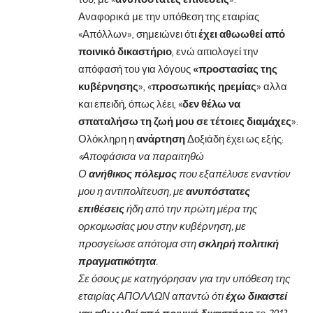
Αναφορικά με την υπόθεση της εταιρίας
«Απόλλων», σημειώνει ότι
έχει αθωωθεί από
ποινικό δικαστήριο
, ενώ αιτιολογεί την
απόφασή του για λόγους
«προστασίας της
κυβέρνησης
», «
προσωπικής ηρεμίας
» αλλα
και επειδή, όπως λέει, «
δεν θέλω να
σπαταλήσω τη ζωή μου σε τέτοιες διαμάχες
».
Ολόκληρη η
ανάρτηση
Δοξιάδη έχει ως εξής:
«Αποφάσισα να παραιτηθώ
Ο
ανήθικος πόλεμος
που εξαπέλυσε εναντίον
μου η αντιπολίτευση, με
ανυπόστατες
επιθέσεις
ήδη από την πρώτη μέρα της
ορκομωσίας μου στην κυβέρνηση, με
προσγείωσε απότομα στη
σκληρή πολιτική
πραγματικότητα
.
Σε όσους με κατηγόρησαν για την υπόθεση της
εταιρίας ΑΠΟΛΛΩΝ απαντώ ότι
έχω δικαστεί