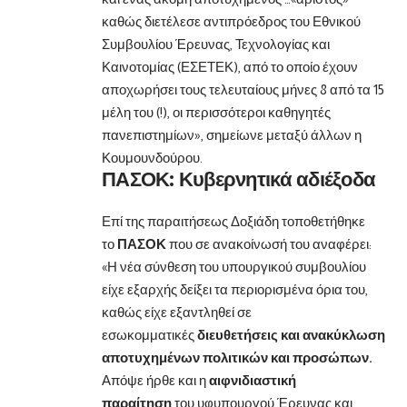
καθώς διετέλεσε αντιπρόεδρος του Εθνικού
Συμβουλίου Έρευνας, Τεχνολογίας και
Καινοτομίας (ΕΣΕΤΕΚ), από το οποίο έχουν
αποχωρήσει τους τελευταίους μήνες 8 από τα 15
μέλη του (!), οι περισσότεροι καθηγητές
πανεπιστημίων», σημείωνε μεταξύ άλλων η
Κουμουνδούρου.
ΠΑΣΟΚ: Κυβερνητικά αδιέξοδα
Επί της παραιτήσεως Δοξιάδη τοποθετήθηκε
το
ΠΑΣΟΚ
που σε ανακοίνωσή του αναφέρει:
«Η νέα σύνθεση του υπουργικού συμβουλίου
είχε εξαρχής δείξει τα περιορισμένα όρια του,
καθώς είχε εξαντληθεί σε
εσωκομματικές
διευθετήσεις και ανακύκλωση
αποτυχημένων πολιτικών και προσώπων.
Απόψε ήρθε και η
αιφνιδιαστική
παραίτηση
του υφυπουργού Έρευνας και