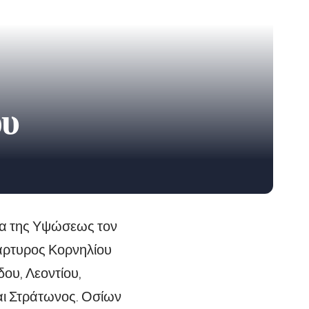
ου
ια της Υψώσεως τον
μάρτυρος Κορνηλίου
ου, Λεοντίου,
αι Στράτωνος. Οσίων