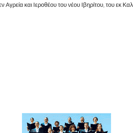
εν Αγρεία και Ιεροθέου του νέου Ιβηρίτου, του εκ Κα