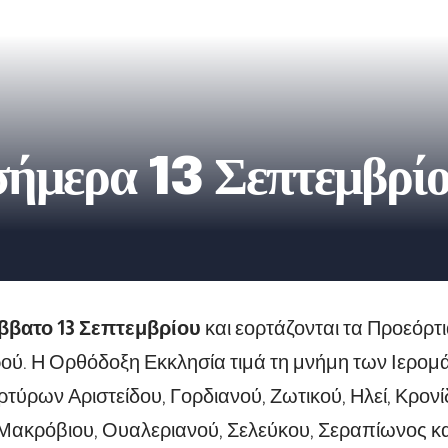
 σήμερα 13 Σεπτεμβρί
ββατο 13 Σεπτεμβρίου
και εορτάζονται τα Προεόρτ
ρού. Η Ορθόδοξη Εκκλησία τιμά τη μνήμη των Ιερο
τύρων Αριστείδου, Γορδιανού, Ζωτικού, Ηλεί, Κρονίδ
Μακρόβιου, Ουαλεριανού, Σελεύκου, Σεραπίωνος κ