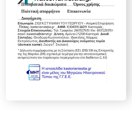
Πνευματικά δικαιώματα
Όρους χρήσης
Πολιτική απορρήτου
Επικοινωνία
Διαφήμιση
Επωνυμία:
ΖΙΩΓΑ ΣΤΥΛΙΑΝΗ ΤΟΥ ΓΕΩΡΓΙΟΥ – Ατομική Επιχείρηση
,
Τίτλος:
kastorianiestia.gr ,
ΑΦΜ:
103040910
ΔΟΥ
: Καστοριάς ,
Στοιχεία Επικοινωνίας:
Τηλ. Γραφείου: 2467027935 | Κιν. 6937229370 |
email: kasestia@otenet.gr ,
Δ/νση:
Αμύντα 2 52100 Καστοριά .
Διευθ.
Σύνταξης:
Θεοδώρα Κωτσοπούλου , Ιδιοκτήτης, Νόμιμος
Εκπρόσωπος,
Διευθυντής και Δικαιούχος ονόματος τομέα
(domain name):
Ζιώγα Γ. Στυλιανή
* Δήλωση συμμόρφωσης με τη Σύσταση (ΕΕ) 2018/334 της Επιτροπής
της 1ης Μαρτίου 2018, σχετικά με τα μέτρα για την αποτελεσματική
αντιμετώπιση του παράνομου περιεχομένου στο διαδίκτυο (L 63)