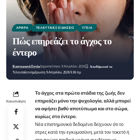
ΆΡΘΡΑ
ΤΕΛΕΥΤΑΊΕΣ ΕΙΔΉΣΕΙΣ
ΥΓΕΊΑ
Πώς επηρεάζει το άγχος το
έντερο
Καστοριανή Εστία
Δημοσιεύτηκε: 9 Απριλίου, 2026
Τελευταία ενημέρωση: 9 Απριλίου, 2026 9:36 πμ
Το άγχος στα πρώτα στάδια της ζωής δεν
επηρεάζει μόνο την ψυχολογία, αλλά μπορεί
Κοινοποίηση
να αφήσει βαθύ αποτύπωμα και στο σώμα,
κυρίως στο έντερο.
Νέα επιστημονικά δεδομένα δείχνουν ότι το
στρες κατά την εγκυμοσύνη, μετά τον τοκετό ή
στα πρώτα παιδικά χρόνια συνδέεται με