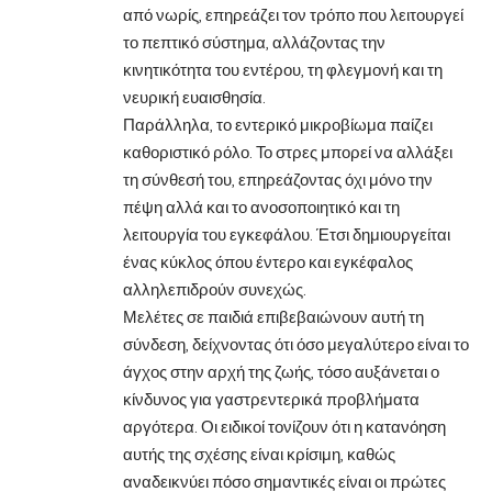
από νωρίς, επηρεάζει τον τρόπο που λειτουργεί
το πεπτικό σύστημα, αλλάζοντας την
κινητικότητα του εντέρου, τη φλεγμονή και τη
νευρική ευαισθησία.
Παράλληλα, το εντερικό μικροβίωμα παίζει
καθοριστικό ρόλο. Το στρες μπορεί να αλλάξει
τη σύνθεσή του, επηρεάζοντας όχι μόνο την
πέψη αλλά και το ανοσοποιητικό και τη
λειτουργία του εγκεφάλου. Έτσι δημιουργείται
ένας κύκλος όπου έντερο και εγκέφαλος
αλληλεπιδρούν συνεχώς.
Μελέτες σε παιδιά επιβεβαιώνουν αυτή τη
σύνδεση, δείχνοντας ότι όσο μεγαλύτερο είναι το
άγχος στην αρχή της ζωής, τόσο αυξάνεται ο
κίνδυνος για γαστρεντερικά προβλήματα
αργότερα. Οι ειδικοί τονίζουν ότι η κατανόηση
αυτής της σχέσης είναι κρίσιμη, καθώς
αναδεικνύει πόσο σημαντικές είναι οι πρώτες