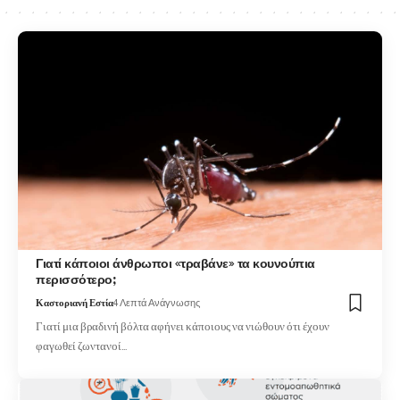
Γιατί κάποιοι άνθρωποι «τραβάνε» τα κουνούπια
περισσότερο;
Καστοριανή Εστία
4 Λεπτά Ανάγνωσης
Γιατί μια βραδινή βόλτα αφήνει κάποιους να νιώθουν ότι έχουν
φαγωθεί ζωντανοί…