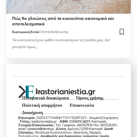
Πώς θα γλιτώσεις από τα κουνούπια οικονομικά και
αποτελεσματικά
Καστοριανή Εστία
3 Λεπτά Ανάγνωσης
Τα κουνούπια έχουν μάθει να αποφεύγουν τις παγίδες μας. Δεν
μπορούν όμως,…
Πνευματικά δικαιώματα
Όρους χρήσης
Πολιτική απορρήτου
Επικοινωνία
Διαφήμιση
Επωνυμία:
ΖΙΩΓΑ ΣΤΥΛΙΑΝΗ ΤΟΥ ΓΕΩΡΓΙΟΥ – Ατομική Επιχείρηση
,
Τίτλος:
kastorianiestia.gr ,
ΑΦΜ:
103040910
ΔΟΥ
: Καστοριάς ,
Στοιχεία Επικοινωνίας:
Τηλ. Γραφείου: 2467027935 | Κιν. 6937229370 |
email: kasestia@otenet.gr ,
Δ/νση:
Αμύντα 2 52100 Καστοριά .
Διευθ.
Σύνταξης:
Θεοδώρα Κωτσοπούλου , Ιδιοκτήτης, Νόμιμος
Εκπρόσωπος,
Διευθυντής και Δικαιούχος ονόματος τομέα