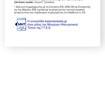
(domain name):
Ζιώγα Γ. Στυλιανή
* Δήλωση συμμόρφωσης με τη Σύσταση (ΕΕ) 2018/334 της Επιτροπής
της 1ης Μαρτίου 2018, σχετικά με τα μέτρα για την αποτελεσματική
αντιμετώπιση του παράνομου περιεχομένου στο διαδίκτυο (L 63)