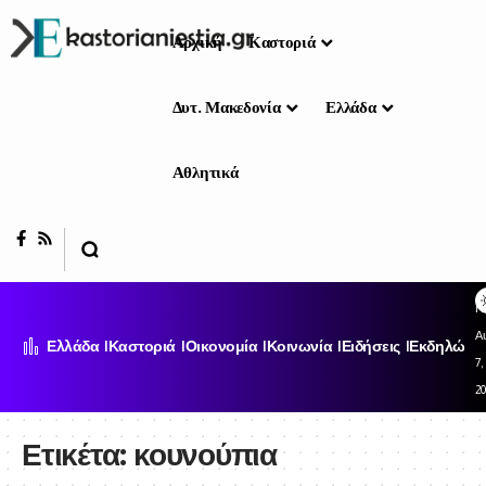
Αρχική
Καστοριά
Δυτ. Μακεδονία
Ελλάδα
Αθλητικά
Π
Α
Ελλάδα
Καστοριά
Οικονομία
Κοινωνία
Ειδήσεις
Εκδηλώσει
7,
2
Ετικέτα:
κουνούπια