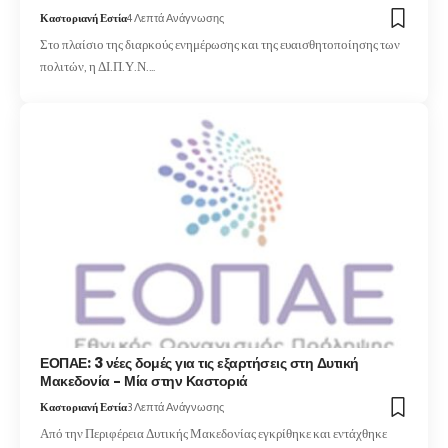
Καστοριανή Εστία
4 Λεπτά Ανάγνωσης
Στο πλαίσιο της διαρκούς ενημέρωσης και της ευαισθητοποίησης των
πολιτών, η ΔΙ.Π.Υ.Ν.…
ΕΟΠΑΕ: 3 νέες δομές για τις εξαρτήσεις στη Δυτική
Μακεδονία – Μία στην Καστοριά
Καστοριανή Εστία
3 Λεπτά Ανάγνωσης
Από την Περιφέρεια Δυτικής Μακεδονίας εγκρίθηκε και εντάχθηκε