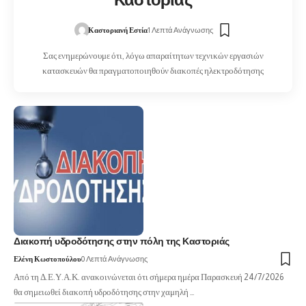
Καστοριάς
Καστοριανή Εστία
1 Λεπτά Ανάγνωσης
Σας ενημερώνουμε ότι, λόγω απαραίτητων τεχνικών εργασιών
κατασκευών θα πραγματοποιηθούν διακοπές ηλεκτροδότησης
Διακοπή υδροδότησης στην πόλη της Καστοριάς
Ελένη Κωστοπούλου
0 Λεπτά Ανάγνωσης
Από τη Δ.Ε.Υ.Α.Κ. ανακοινώνεται ότι σήμερα ημέρα Παρασκευή 24/7/2026
θα σημειωθεί διακοπή υδροδότησης στην χαμηλή …