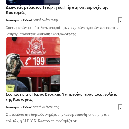
Διακοπές ρεύματος Τετάρτη και Πέμπτη σε περιοχές της
Καστοριάς
Καστοριανή Εστία
1 Λεπτά Ανάγνωσης
Σας ενημερώνουμε ότι, λόγω απαραίτητων τεχνικών εργασιών κατασκευών,
θα πραγματοποιηθεί διακοπή ηλεκτροδότησης
Συστάσεις της Πυροσβεστικής Υπηρεσίας προς τους πολίτες
της Καστοριάς
Καστοριανή Εστία
4 Λεπτά Ανάγνωσης
Στο πλαίσιο της διαρκούς ενημέρωσης και της ευαισθητοποίησης των
πολιτών, η ΔΙ.Π.Υ.Ν. Καστοριάς υπενθυμίζει ότι…