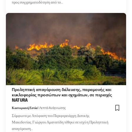
προς συγχρηματοδότηση από το…
Προληπτική απαγόρευση διέλευσης, παραμονής και
κυκλοφορίας προσώπων και οχημάτων, σε περιοχές
NATURA
Καστοριανή Εστία
1 Λεπτά Ανάγνωσης
Σύμφωνα με Απόφαση του Περιφερειάρχη Δυτικής
Μακεδονίας Γιώργου Αμανατίδη τέθηκε σε ισχύ η Προληπτική
απαγόρευση…