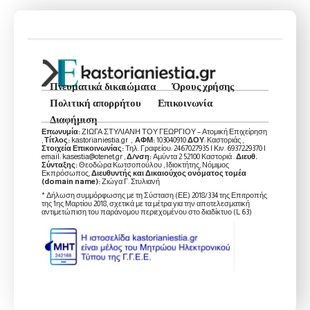
Πνευματικά δικαιώματα
Όρους χρήσης
Πολιτική απορρήτου
Επικοινωνία
Διαφήμιση
Επωνυμία:
ΖΙΩΓΑ ΣΤΥΛΙΑΝΗ ΤΟΥ ΓΕΩΡΓΙΟΥ – Ατομική Επιχείρηση
,
Τίτλος:
kastorianiestia.gr ,
ΑΦΜ:
103040910
ΔΟΥ
: Καστοριάς ,
Στοιχεία Επικοινωνίας:
Τηλ. Γραφείου: 2467027935 | Κιν. 6937229370 |
email: kasestia@otenet.gr ,
Δ/νση:
Αμύντα 2 52100 Καστοριά .
Διευθ.
Σύνταξης:
Θεοδώρα Κωτσοπούλου , Ιδιοκτήτης, Νόμιμος
Εκπρόσωπος,
Διευθυντής και Δικαιούχος ονόματος τομέα
(domain name):
Ζιώγα Γ. Στυλιανή
* Δήλωση συμμόρφωσης με τη Σύσταση (ΕΕ) 2018/334 της Επιτροπής
της 1ης Μαρτίου 2018, σχετικά με τα μέτρα για την αποτελεσματική
αντιμετώπιση του παράνομου περιεχομένου στο διαδίκτυο (L 63)