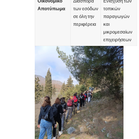
Οικονομικό
Διασπορά
Ενίσχυση των
Αποτύπωμα
των εσόδων
τοπικών
σε όλη την
παραγωγών
περιφέρεια
και
μικρομεσαίων
επιχειρήσεων