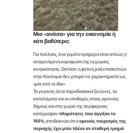
Μια «ανάσα» για την οικονομία ή
κάτι βαθύτερο;
Για πολλούς, ένα γεμάτο τριήμερο είναι απλώς η
αναμενόμενη κορύφωση της εγχώριας
κινητικότητας. Ωστόσο, η φετινή ροή επισκεπτών
στην Καστοριά δεν μπορεί να χαρακτηριστεί ως
«μία από τα ίδια».
Το γεγονός ότι οι παραδοσιακοί ξενώνες, τα
καταλύματα και οι υποδομές στους ορεινούς
δήμους και στα χωριά της περιφέρειας
κατέγραψαν
πληρότητες που άγγιξαν το
100%
, αποδεικνύει ότι ο
ορεινός τουρισμός της
περιοχής έχει μπει πλέον σε σταθερή τροχιά