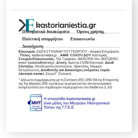
Πνευματικά δικαιώματα
Όρους χρήσης
Πολιτική απορρήτου
Επικοινωνία
Διαφήμιση
Επωνυμία:
ΖΙΩΓΑ ΣΤΥΛΙΑΝΗ ΤΟΥ ΓΕΩΡΓΙΟΥ – Ατομική Επιχείρηση
,
Τίτλος:
kastorianiestia.gr ,
ΑΦΜ:
103040910
ΔΟΥ
: Καστοριάς ,
Στοιχεία Επικοινωνίας:
Τηλ. Γραφείου: 2467027935 | Κιν. 6937229370 |
email: kasestia@otenet.gr ,
Δ/νση:
Αμύντα 2 52100 Καστοριά .
Διευθ.
Σύνταξης:
Θεοδώρα Κωτσοπούλου , Ιδιοκτήτης, Νόμιμος
Εκπρόσωπος,
Διευθυντής και Δικαιούχος ονόματος τομέα
(domain name):
Ζιώγα Γ. Στυλιανή
* Δήλωση συμμόρφωσης με τη Σύσταση (ΕΕ) 2018/334 της Επιτροπής
της 1ης Μαρτίου 2018, σχετικά με τα μέτρα για την αποτελεσματική
αντιμετώπιση του παράνομου περιεχομένου στο διαδίκτυο (L 63)