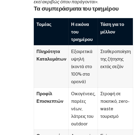
εκεί ακριβώς όπου παράγονται».
Τα συμπεράσματα του τριημέρου
Τομέας
Η εικόνα
Τάση για το
του
μέλλον
τριημέρου
Πληρότητα
Εξαιρετικά
Σταθεροποίηση
Καταλυμάτων
υψηλή
της ζήτησης
(κοντά στο
εκτός σεζόν
100% στα
ορεινά)
Προφίλ
Οικογένειες,
Στροφή σε
Επισκεπτών
παρέες
ποιοτικό, zero-
νέων,
waste
λάτρεις του
τουρισμό
outdoor