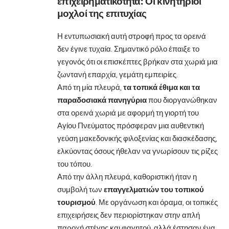
επιχειρηματικότητα: Οι κινητήριοι
μοχλοί της επιτυχίας
Η εντυπωσιακή αυτή στροφή προς τα ορεινά
δεν έγινε τυχαία. Σημαντικό ρόλο έπαιξε το
γεγονός ότι οι επισκέπτες βρήκαν στα χωριά μια
ζωντανή επαρχία, γεμάτη εμπειρίες.
Από τη μία πλευρά,
τα τοπικά έθιμα και τα
παραδοσιακά πανηγύρια
που διοργανώθηκαν
στα ορεινά χωριά με αφορμή τη γιορτή του
Αγίου Πνεύματος πρόσφεραν μια αυθεντική
γεύση μακεδονικής φιλοξενίας και διασκέδασης,
ελκύοντας όσους ήθελαν να γνωρίσουν τις ρίζες
του τόπου.
Από την άλλη πλευρά, καθοριστική ήταν η
συμβολή των
επαγγελματιών του τοπικού
τουρισμού
. Με οργάνωση και όραμα, οι τοπικές
επιχειρήσεις δεν περιορίστηκαν στην απλή
παροχή στέγης και φαγητού, αλλά έστησαν ένα