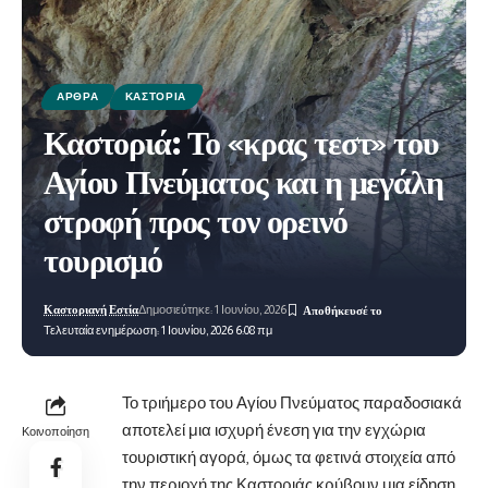
ΆΡΘΡΑ
ΚΑΣΤΟΡΙΆ
Καστοριά: Το «κρας τεστ» του
Αγίου Πνεύματος και η μεγάλη
στροφή προς τον ορεινό
τουρισμό
Καστοριανή Εστία
Δημοσιεύτηκε: 1 Ιουνίου, 2026
Τελευταία ενημέρωση: 1 Ιουνίου, 2026 6:08 πμ
Το τριήμερο του Αγίου Πνεύματος παραδοσιακά
αποτελεί μια ισχυρή ένεση για την εγχώρια
Κοινοποίηση
τουριστική αγορά, όμως τα φετινά στοιχεία από
την περιοχή της Καστοριάς κρύβουν μια
είδηση