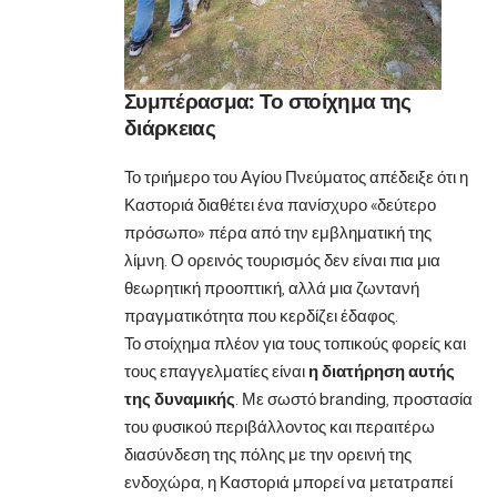
Συμπέρασμα: Το στοίχημα της
διάρκειας
Το τριήμερο του Αγίου Πνεύματος απέδειξε ότι η
Καστοριά διαθέτει ένα πανίσχυρο «δεύτερο
πρόσωπο» πέρα από την εμβληματική της
λίμνη. Ο ορεινός τουρισμός δεν είναι πια μια
θεωρητική προοπτική, αλλά μια ζωντανή
πραγματικότητα που κερδίζει έδαφος.
Το στοίχημα πλέον για τους τοπικούς φορείς και
τους επαγγελματίες είναι
η διατήρηση αυτής
της δυναμικής
. Με σωστό branding, προστασία
του φυσικού περιβάλλοντος και περαιτέρω
διασύνδεση της πόλης με την ορεινή της
ενδοχώρα, η Καστοριά μπορεί να μετατραπεί