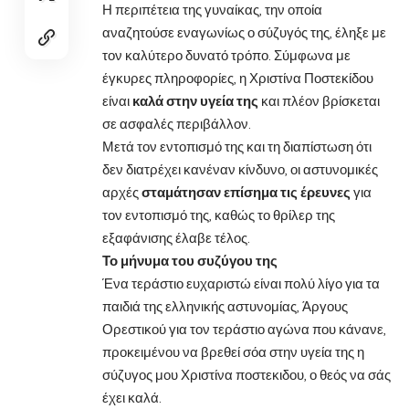
Η περιπέτεια της γυναίκας, την οποία
αναζητούσε εναγωνίως ο σύζυγός της, έληξε με
τον καλύτερο δυνατό τρόπο. Σύμφωνα με
έγκυρες πληροφορίες, η Χριστίνα Ποστεκίδου
είναι
καλά στην υγεία της
και πλέον βρίσκεται
σε ασφαλές περιβάλλον.
Μετά τον εντοπισμό της και τη διαπίστωση ότι
δεν διατρέχει κανέναν κίνδυνο, οι αστυνομικές
αρχές
σταμάτησαν επίσημα τις έρευνες
για
τον εντοπισμό της, καθώς το θρίλερ της
εξαφάνισης έλαβε τέλος.
Το μήνυμα του συζύγου της
Ένα τεράστιο ευχαριστώ είναι πολύ λίγο για τα
παιδιά της ελληνικής αστυνομίας, Άργους
Ορεστικού για τον τεράστιο αγώνα που κάνανε,
προκειμένου να βρεθεί σόα στην υγεία της η
σύζυγος μου Χριστίνα ποστεκιδου, ο θεός να σάς
έχει καλά.