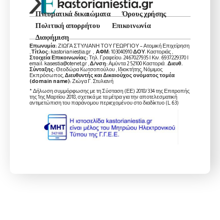
Πνευματικά δικαιώματα
Όρους χρήσης
Πολιτική απορρήτου
Επικοινωνία
Διαφήμιση
Επωνυμία:
ΖΙΩΓΑ ΣΤΥΛΙΑΝΗ ΤΟΥ ΓΕΩΡΓΙΟΥ – Ατομική Επιχείρηση
,
Τίτλος:
kastorianiestia.gr ,
ΑΦΜ:
103040910
ΔΟΥ
: Καστοριάς ,
Στοιχεία Επικοινωνίας:
Τηλ. Γραφείου: 2467027935 | Κιν. 6937229370 |
email: kasestia@otenet.gr ,
Δ/νση:
Αμύντα 2 52100 Καστοριά .
Διευθ.
Σύνταξης:
Θεοδώρα Κωτσοπούλου , Ιδιοκτήτης, Νόμιμος
Εκπρόσωπος,
Διευθυντής και Δικαιούχος ονόματος τομέα
(domain name):
Ζιώγα Γ. Στυλιανή
* Δήλωση συμμόρφωσης με τη Σύσταση (ΕΕ) 2018/334 της Επιτροπής
της 1ης Μαρτίου 2018, σχετικά με τα μέτρα για την αποτελεσματική
αντιμετώπιση του παράνομου περιεχομένου στο διαδίκτυο (L 63)