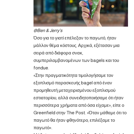
@Ben & Jerry’s
Όσο για το γιατί επέλεξαν το παγωτό, ήταν
μάλλον θέμα κόστους. Αρχικά, εξέτασαν μια
σειρά από διάφορα σνακ,
συμπεριλαμβανομένων των bagels και του
fondue.
«Στην πραγματικότητα τιμολογήσαμε τον
εξοπλισμό παρασκευής bagel από έναν
προμηθευτή μεταχειρισμένου εξοπλισμού
εστιατορίου, αλλά συνειδητοποιήσαμε ότι ήταν
περισσότερα χρήματα από όσα είχαμε», είπε ο
Greenfield στην The Post. «Όταν μάθαμε ότι το
παγωτό θα ήταν φθηνότερο, επιλέξαμε το
παγωτό».