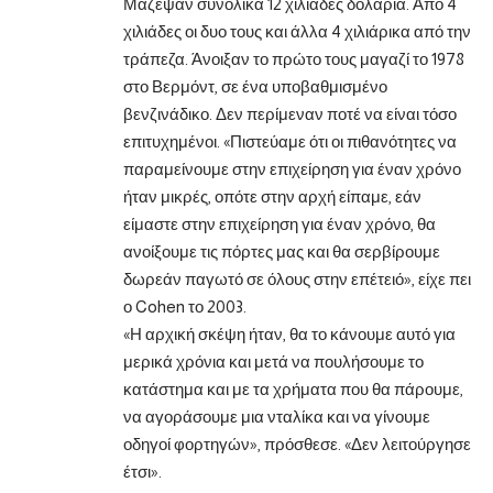
Μάζεψαν συνολικά 12 χιλιάδες δολάρια. Από 4
χιλιάδες οι δυο τους και άλλα 4 χιλιάρικα από την
τράπεζα. Άνοιξαν το πρώτο τους μαγαζί το 1978
στο Βερμόντ, σε ένα υποβαθμισμένο
βενζινάδικο. Δεν περίμεναν ποτέ να είναι τόσο
επιτυχημένοι. «Πιστεύαμε ότι οι πιθανότητες να
παραμείνουμε στην επιχείρηση για έναν χρόνο
ήταν μικρές, οπότε στην αρχή είπαμε, εάν
είμαστε στην επιχείρηση για έναν χρόνο, θα
ανοίξουμε τις πόρτες μας και θα σερβίρουμε
δωρεάν παγωτό σε όλους στην επέτειό», είχε πει
ο Cohen το 2003.
«Η αρχική σκέψη ήταν, θα το κάνουμε αυτό για
μερικά χρόνια και μετά να πουλήσουμε το
κατάστημα και με τα χρήματα που θα πάρουμε,
να αγοράσουμε μια νταλίκα και να γίνουμε
οδηγοί φορτηγών», πρόσθεσε. «Δεν λειτούργησε
έτσι».