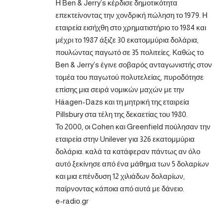
Η Ben & Jerry’s κέρδισε δημοτικότητα
επεκτείνοντας την χονδρική πώληση το 1979. Η
εταιρεία εισήχθη στο χρηματιστήριο το 1984 και
μέχρι το 1987 άξιζε 30 εκατομμύρια δολάρια,
πουλώντας παγωτό σε 35 πολιτείες. Καθώς το
Ben & Jerry’s έγινε σοβαρός ανταγωνιστής στον
τομέα του παγωτού πολυτελείας, πυροδότησε
επίσης μια σειρά νομικών μαχών με την
Häagen-Dazs και τη μητρική της εταιρεία
Pillsbury στα τέλη της δεκαετίας του 1980.
Το 2000, οι Cohen και Greenfield πούλησαν την
εταιρεία στην Unilever για 326 εκατομμύρια
δολάρια. καλά τα κατάφεραν πάντως αν όλο
αυτό ξεκίνησε από ένα μάθημα των 5 δολαρίων
και μια επένδυση 12 χιλιάδων δολαρίων,
παίρνοντας κάποια από αυτά με δάνειο.
e-radio.gr