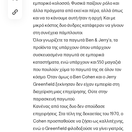
εμπορικό κολοσσό; Φυσικά παίζουν ρόλο και
άλλα πράγματα από εκεί και πέρα, αλλά όπως
και να το κάνουμε αυτή ήταν η αρχή. Και με
μικρό κόστος δυο άνδρες κατάφεραν να γίνουν
στη συνέχεια πάμπλουτοι.
Όλοι γνωρίζετε τα παγωτά Ben & Jerry’s, τα
προϊόντα της υπάρχουν όπου υπάρχουν
συσκευασμένα παγωτά σε εμπορικά
καταστήματα, ενώ υπάρχουν και 550 μαγαζιά
που πουλούν χύμα το παγωτό της σε όλον τον
κόσμο. Όταν όμως ο Ben Cohen και ο Jerry
Greenfield ξεκίνησαν δεν είχαν εμπειρία στη
διαχείριση μιας επιχείρησης. Ούτε στην
παρασκευή παγωτού.
Κανένας από τους δυο δεν σπούδασε
επιχειρήσεις. Στα τέλη της δεκαετίας του 1970, ο
Cohen προσπαθούσε να ζήσει ως καλλιτέχνης,
ενώ ο Greenfield φιλοδοξούσε να γίνει γιατρός.