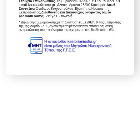
Στοιχεία Επικοινωνίας:
Τηλ. Γραφείου: 2467027935 | Κιν. 6937229370 |
email: kasestia@otenet.gr ,
Δ/νση:
Αμύντα 2 52100 Καστοριά .
Διευθ.
Σύνταξης:
Θεοδώρα Κωτσοπούλου , Ιδιοκτήτης, Νόμιμος
Εκπρόσωπος,
Διευθυντής και Δικαιούχος ονόματος τομέα
(domain name):
Ζιώγα Γ. Στυλιανή
* Δήλωση συμμόρφωσης με τη Σύσταση (ΕΕ) 2018/334 της Επιτροπής
της 1ης Μαρτίου 2018, σχετικά με τα μέτρα για την αποτελεσματική
αντιμετώπιση του παράνομου περιεχομένου στο διαδίκτυο (L 63)