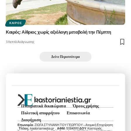
ΚΑΙΡΌΣ
Καιρός: Αίθριος χωρίς αξιόλογη μεταβολή την Πέμπτη
3 Λεπτά Ανάγνωσης
Δείτε Περισσότερα
Πνευματικά δικαιώματα
Όρους χρήσης
Πολιτική απορρήτου
Επικοινωνία
Διαφήμιση
Επωνυμία:
ΖΙΩΓΑ ΣΤΥΛΙΑΝΗ ΤΟΥ ΓΕΩΡΓΙΟΥ – Ατομική Επιχείρηση
,
Τίτλος:
kastorianiestia.gr ,
ΑΦΜ:
103040910
ΔΟΥ
: Καστοριάς ,