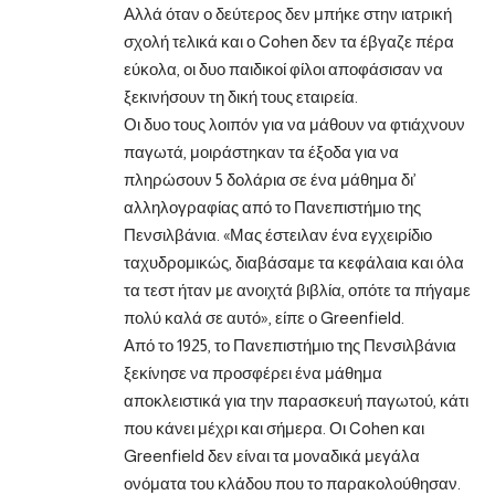
Αλλά όταν ο δεύτερος δεν μπήκε στην ιατρική
σχολή τελικά και ο Cohen δεν τα έβγαζε πέρα
εύκολα, οι δυο παιδικοί φίλοι αποφάσισαν να
ξεκινήσουν τη δική τους εταιρεία.
Οι δυο τους λοιπόν για να μάθουν να φτιάχνουν
παγωτά, μοιράστηκαν τα έξοδα για να
πληρώσουν 5 δολάρια σε ένα μάθημα δι’
αλληλογραφίας από το Πανεπιστήμιο της
Πενσιλβάνια. «Μας έστειλαν ένα εγχειρίδιο
ταχυδρομικώς, διαβάσαμε τα κεφάλαια και όλα
τα τεστ ήταν με ανοιχτά βιβλία, οπότε τα πήγαμε
πολύ καλά σε αυτό», είπε ο Greenfield.
Από το 1925, το Πανεπιστήμιο της Πενσιλβάνια
ξεκίνησε να προσφέρει ένα μάθημα
αποκλειστικά για την παρασκευή παγωτού, κάτι
που κάνει μέχρι και σήμερα. Οι Cohen και
Greenfield δεν είναι τα μοναδικά μεγάλα
ονόματα του κλάδου που το παρακολούθησαν.