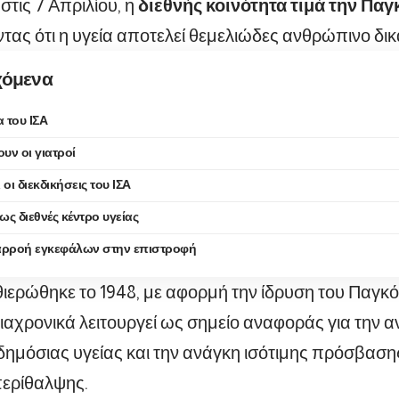
στις 7 Απριλίου, η
διεθνής κοινότητα τιμά την Πα
τας ότι η υγεία αποτελεί θεμελιώδες ανθρώπινο δι
χόμενα
α του ΙΣΑ
ουν οι γιατροί
 οι διεκδικήσεις του ΙΣΑ
ως διεθνές κέντρο υγείας
αρροή εγκεφάλων στην επιστροφή
ιερώθηκε το 1948, με αφορμή την ίδρυση του Παγ
 διαχρονικά λειτουργεί ως σημείο αναφοράς για την 
ημόσιας υγείας και την ανάγκη ισότιμης πρόσβασης
περίθαλψης.