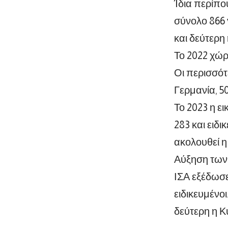
Ίδια περίπου
σύνολο 866 
και δεύτερη
Το 2022 χώρε
Οι περισσότ
Γερμανία, 50
Το 2023 η ε
283 και ειδι
ακολουθεί η
Αύξηση των 
ΙΣΑ εξέδωσε
ειδικευμένο
δεύτερη η Κ