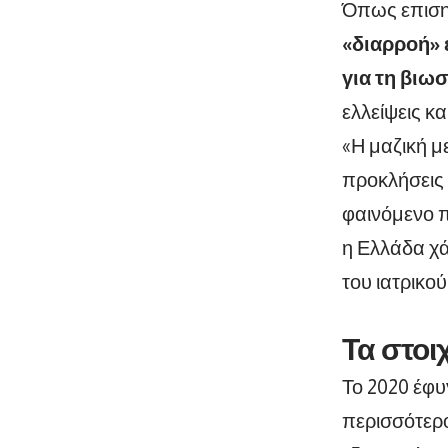
Όπως επιση
«διαρροή» 
για τη βιω
ελλείψεις κ
«Η μαζική μ
προκλήσεις 
φαινόμενο π
η Ελλάδα χά
του ιατρικού
Τα στοιχ
Το 2020 έφυγ
περισσότεροι