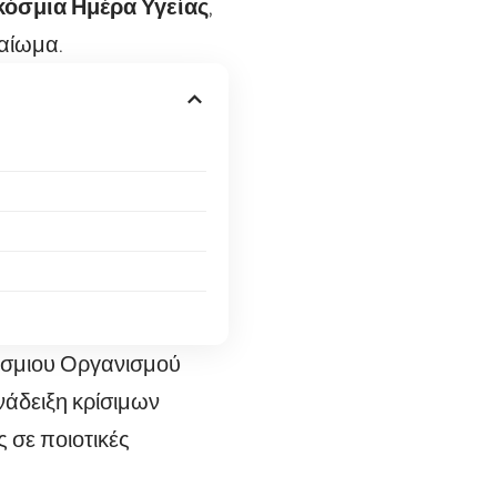
γκόσμια Ημέρα Υγείας
,
καίωμα.
κόσμιου Οργανισμού
ανάδειξη κρίσιμων
 σε ποιοτικές