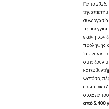
Για το 2026
την επιστήμ
συνεργασίας
προσέγγιση 
εκείνη των 
πρόληψης κα
Σε έναν κόσ
στηρίξουν τ
κατευθυντήρ
Ωστόσο, πέρ
εσωτερικό ζ
στοιχεία το
από 5.400 