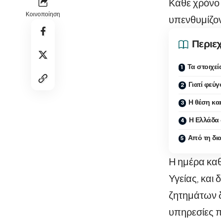
Κάθε χρόνο 
Κοινοποίηση
υπενθυμίζον
Περιε
Τα στοιχεί
Γιατί φεύγ
Η θέση και
Η Ελλάδα 
Από τη δι
Η ημέρα καθ
Υγείας, και
ζητημάτων δ
υπηρεσίες 