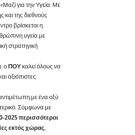
«Μαζί για την Υγεία. Με
ς και της διεθνούς
ντρο βρίσκεται η
νθρώπινη υγεία με
ική στρατηγική
α, ο
ΠΟΥ
καλεί όλους να
αι αξιόπιστες
 αντιμέτωπη με ένα οξύ
ωτερικό. Σύμφωνα με
0-2025 περισσότεροι
ίες εκτός χώρας.