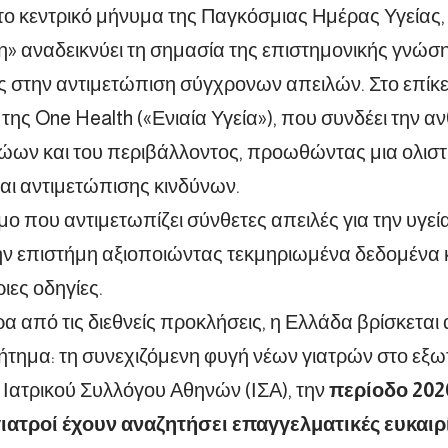
, το κεντρικό μήνυμα της Παγκόσμιας Ημέρας Υγείας, 
η» αναδεικνύει τη σημασία της επιστημονικής γνώση
 στην αντιμετώπιση σύγχρονων απειλών. Στο επίκε
της One Health («Ενιαία Υγεία»), που συνδέει την α
ζώων και του περιβάλλοντος, προωθώντας μια ολιστ
ι αντιμετώπισης κινδύνων.
μο που αντιμετωπίζει σύνθετες απειλές για την υγεί
ην επιστήμη αξιοποιώντας τεκμηριωμένα δεδομένα κ
ιες οδηγίες.
α από τις διεθνείς προκλήσεις, η Ελλάδα βρίσκεται
ήτημα: τη συνεχιζόμενη φυγή νέων γιατρών στο εξ
υ Ιατρικού Συλλόγου Αθηνών (ΙΣΑ), την
περίοδο 202
γιατροί έχουν αναζητήσει επαγγελματικές ευκαιρ