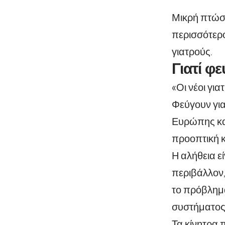
Μικρή πτώση
περισσότερο
γιατρούς.
Γιατί φε
«Οι νέοι γι
Φεύγουν για
Ευρώπης κα
προοπτική κ
Η αλήθεια ε
περιβάλλον,
το πρόβλημα
συστήματος 
Τα κίνητρα 