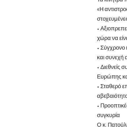
«Η αντιστροφ
στοχευμένες
• Αξιοπρεπε
χώρα να είν
• Σύγχρονο 
και συνεχή 
• Διεθνείς 
Ευρώπης και
• Σταθερό ε
αβεβαιότητ
• Προοπτικέ
συγκυρία
Ο κ. Πατούλ