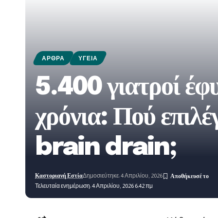
ΆΡΘΡΑ
ΥΓΕΊΑ
5.400 γιατροί έφυ
χρόνια: Πού επιλέ
brain drain;
Καστοριανή Εστία
Δημοσιεύτηκε: 4 Απριλίου, 2026
Τελευταία ενημέρωση: 4 Απριλίου, 2026 6:42 πμ