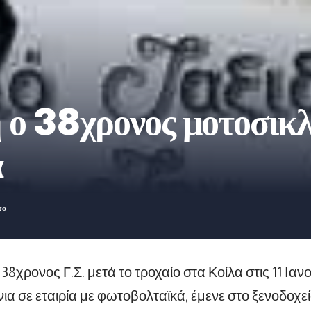
 ο 38χρονος μοτοσικλ
α
38χρονος Γ.Σ. μετά το τροχαίο στα Κοίλα στις 11 Ια
νια σε εταιρία με φωτοβολταϊκά, έμενε στο ξενοδοχε