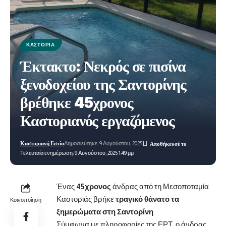
ΚΑΣΤΟΡΙΆ
Έκτακτο: Νεκρός σε πισίνα
ξενοδοχείου της Σαντορίνης
βρέθηκε 45χρονος
Καστοριανός εργαζόμενος
Καστοριανή Εστία
Δημοσιεύτηκε: 9 Αυγούστου, 2025
Τελευταία ενημέρωση: 9 Αυγούστου, 2025 1:49 μμ
Ένας
45χρονος
άνδρας από τη Μεσοποταμία
Καστοριάς βρήκε
τραγικό θάνατο τα
Κοινοποίηση
ξημερώματα στη Σαντορίνη
.
Σύμφωνα με πληροφορίες της ΕΡΤ, ο άνδρας