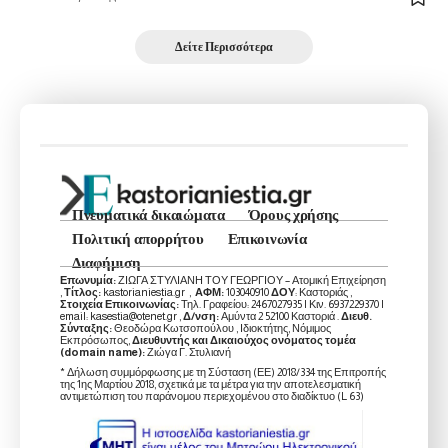
Δείτε Περισσότερα
Πνευματικά δικαιώματα
Όρους χρήσης
Πολιτική απορρήτου
Επικοινωνία
Διαφήμιση
Επωνυμία:
ΖΙΩΓΑ ΣΤΥΛΙΑΝΗ ΤΟΥ ΓΕΩΡΓΙΟΥ – Ατομική Επιχείρηση
,
Τίτλος:
kastorianiestia.gr ,
ΑΦΜ:
103040910
ΔΟΥ
: Καστοριάς ,
Στοιχεία Επικοινωνίας:
Τηλ. Γραφείου: 2467027935 | Κιν. 6937229370 |
email: kasestia@otenet.gr ,
Δ/νση:
Αμύντα 2 52100 Καστοριά .
Διευθ.
Σύνταξης:
Θεοδώρα Κωτσοπούλου , Ιδιοκτήτης, Νόμιμος
Εκπρόσωπος,
Διευθυντής και Δικαιούχος ονόματος τομέα
(domain name):
Ζιώγα Γ. Στυλιανή
* Δήλωση συμμόρφωσης με τη Σύσταση (ΕΕ) 2018/334 της Επιτροπής
της 1ης Μαρτίου 2018, σχετικά με τα μέτρα για την αποτελεσματική
αντιμετώπιση του παράνομου περιεχομένου στο διαδίκτυο (L 63)