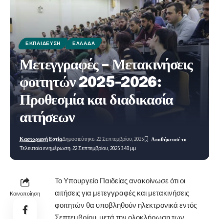
ΕΚΠΑΊΔΕΥΣΗ
ΕΛΛΆΔΑ
Μετεγγραφές – Μετακινήσεις
φοιτητών 2025-2026:
Προθεσμία και διαδικασία
αιτήσεων
Καστοριανή Εστία
Δημοσιεύτηκε: 22 Σεπτεμβρίου, 2025
Τελευταία ενημέρωση: 22 Σεπτεμβρίου, 2025 3:48 μμ
Το Υπουργείο Παιδείας ανακοίνωσε ότι οι
αιτήσεις για μετεγγραφές και μετακινήσεις
Κοινοποίηση
φοιτητών θα υποβληθούν ηλεκτρονικά εντός
Σεπτεμβρίου, μετά την ολοκλήρωση των