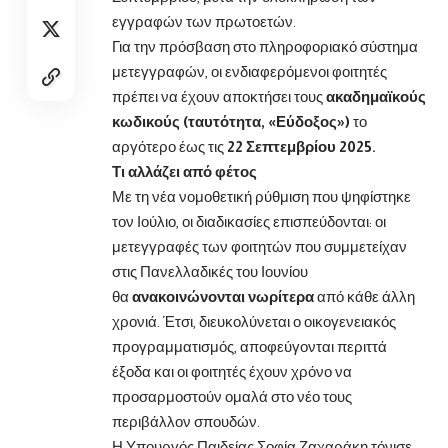
εγγραφών των πρωτοετών.
Για την πρόσβαση στο πληροφοριακό σύστημα
μετεγγραφών, οι ενδιαφερόμενοι φοιτητές
πρέπει να έχουν αποκτήσει τους
ακαδημαϊκούς
κωδικούς (ταυτότητα, «Εύδοξος»)
το
αργότερο έως τις
22 Σεπτεμβρίου 2025.
Τι αλλάζει από φέτος
Με τη νέα νομοθετική ρύθμιση που ψηφίστηκε
τον Ιούλιο, οι διαδικασίες επισπεύδονται: οι
μετεγγραφές των φοιτητών που συμμετείχαν
στις Πανελλαδικές του Ιουνίου
θα
ανακοινώνονται νωρίτερα
από κάθε άλλη
χρονιά. Έτσι, διευκολύνεται ο οικογενειακός
προγραμματισμός, αποφεύγονται περιττά
έξοδα και οι φοιτητές έχουν χρόνο να
προσαρμοστούν ομαλά στο νέο τους
περιβάλλον σπουδών.
Η Υπουργός Παιδείας Σοφία Ζαχαράκη τόνισε