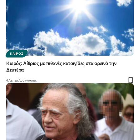
ΚΑΙΡΌΣ
Καιρός: Αίθριος με πιθανές καταιγίδες στα ορεινά την
Δευτέρα
4 Λεπτά Ανάγνωσης