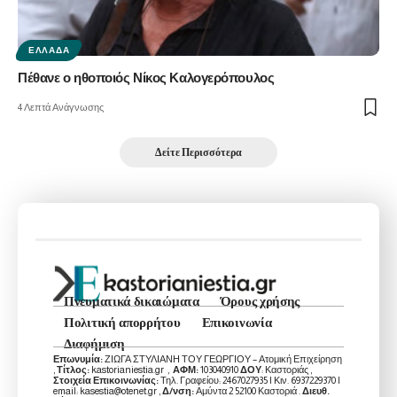
ΕΛΛΆΔΑ
Πέθανε ο ηθοποιός Νίκος Καλογερόπουλος
4 Λεπτά Ανάγνωσης
Δείτε Περισσότερα
Πνευματικά δικαιώματα
Όρους χρήσης
Πολιτική απορρήτου
Επικοινωνία
Διαφήμιση
Επωνυμία:
ΖΙΩΓΑ ΣΤΥΛΙΑΝΗ ΤΟΥ ΓΕΩΡΓΙΟΥ – Ατομική Επιχείρηση
,
Τίτλος:
kastorianiestia.gr ,
ΑΦΜ:
103040910
ΔΟΥ
: Καστοριάς ,
Στοιχεία Επικοινωνίας:
Τηλ. Γραφείου: 2467027935 | Κιν. 6937229370 |
email: kasestia@otenet.gr ,
Δ/νση:
Αμύντα 2 52100 Καστοριά .
Διευθ.