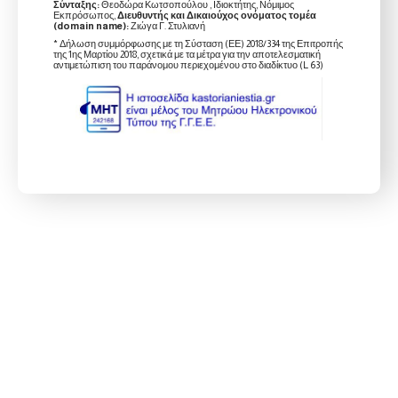
Σύνταξης:
Θεοδώρα Κωτσοπούλου , Ιδιοκτήτης, Νόμιμος
Εκπρόσωπος,
Διευθυντής και Δικαιούχος ονόματος τομέα
(domain name):
Ζιώγα Γ. Στυλιανή
* Δήλωση συμμόρφωσης με τη Σύσταση (ΕΕ) 2018/334 της Επιτροπής
της 1ης Μαρτίου 2018, σχετικά με τα μέτρα για την αποτελεσματική
αντιμετώπιση του παράνομου περιεχομένου στο διαδίκτυο (L 63)