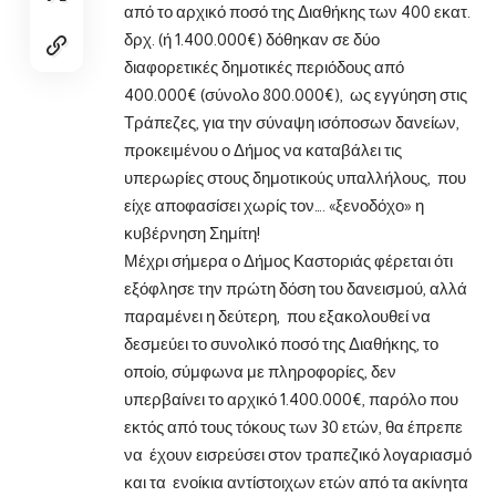
από το αρχικό ποσό της Διαθήκης των 400 εκατ.
δρχ. (ή 1.400.000€) δόθηκαν σε δύο
διαφορετικές δημοτικές περιόδους από
400.000€ (σύνολο 800.000€), ως εγγύηση στις
Τράπεζες, για την σύναψη ισόποσων δανείων,
προκειμένου ο Δήμος να καταβάλει τις
υπερωρίες στους δημοτικούς υπαλλήλους, που
είχε αποφασίσει χωρίς τον…. «ξενοδόχο» η
κυβέρνηση Σημίτη!
Μέχρι σήμερα ο Δήμος Καστοριάς φέρεται ότι
εξόφλησε την πρώτη δόση του δανεισμού, αλλά
παραμένει η δεύτερη, που εξακολουθεί να
δεσμεύει το συνολικό ποσό της Διαθήκης, το
οποίο, σύμφωνα με πληροφορίες, δεν
υπερβαίνει το αρχικό 1.400.000€, παρόλο που
εκτός από τους τόκους των 30 ετών, θα έπρεπε
να έχουν εισρεύσει στον τραπεζικό λογαριασμό
και τα ενοίκια αντίστοιχων ετών από τα ακίνητα