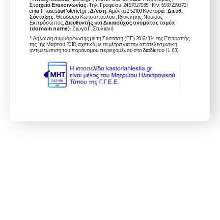
Στοιχεία Επικοινωνίας:
Τηλ. Γραφείου: 2467027935 | Κιν. 6937229370 |
email: kasestia@otenet.gr ,
Δ/νση:
Αμύντα 2 52100 Καστοριά .
Διευθ.
Σύνταξης:
Θεοδώρα Κωτσοπούλου , Ιδιοκτήτης, Νόμιμος
Εκπρόσωπος,
Διευθυντής και Δικαιούχος ονόματος τομέα
(domain name):
Ζιώγα Γ. Στυλιανή
* Δήλωση συμμόρφωσης με τη Σύσταση (ΕΕ) 2018/334 της Επιτροπής
της 1ης Μαρτίου 2018, σχετικά με τα μέτρα για την αποτελεσματική
αντιμετώπιση του παράνομου περιεχομένου στο διαδίκτυο (L 63)