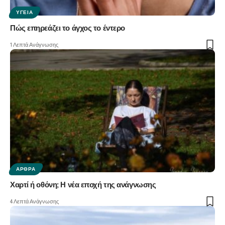
ΥΓΕΊΑ
Πώς επηρεάζει το άγχος το έντερο
1 Λεπτά Ανάγνωσης
ΆΡΘΡΑ
Χαρτί ή οθόνη; Η νέα εποχή της ανάγνωσης
4 Λεπτά Ανάγνωσης