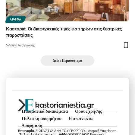
ΆΡΘΡΑ
Καστοριά: Οι διαφορετικές τιμές εισιτηρίων στις θεατρικές
παραστάσεις
5 Λεπτά Ανάγνωσης
Δείτε Περισσότερα
Πνευματικά δικαιώματα
Όρους χρήσης
Πολιτική απορρήτου
Επικοινωνία
Διαφήμιση
Επωνυμία:
ΖΙΩΓΑ ΣΤΥΛΙΑΝΗ ΤΟΥ ΓΕΩΡΓΙΟΥ – Ατομική Επιχείρηση
,
Τίτλος:
kastorianiestia.gr ,
ΑΦΜ:
103040910
ΔΟΥ
: Καστοριάς ,