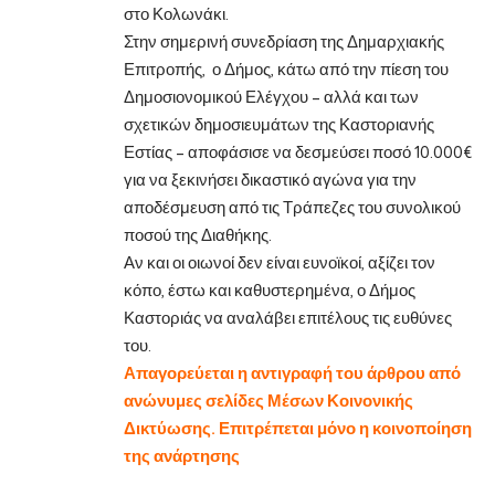
στο Κολωνάκι.
Στην σημερινή συνεδρίαση της Δημαρχιακής
Επιτροπής, ο Δήμος, κάτω από την πίεση του
Δημοσιονομικού Ελέγχου – αλλά και των
σχετικών δημοσιευμάτων της Καστοριανής
Εστίας – αποφάσισε να δεσμεύσει ποσό 10.000€
για να ξεκινήσει δικαστικό αγώνα για την
αποδέσμευση από τις Τράπεζες του συνολικού
ποσού της Διαθήκης.
Αν και οι οιωνοί δεν είναι ευνοϊκοί, αξίζει τον
κόπο, έστω και καθυστερημένα, ο Δήμος
Καστοριάς να αναλάβει επιτέλους τις ευθύνες
του.
Απαγορεύεται η αντιγραφή του άρθρου από
ανώνυμες σελίδες Μέσων Κοινονικής
Δικτύωσης. Επιτρέπεται μόνο η κοινοποίηση
της ανάρτησης