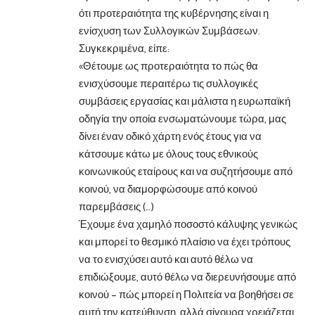
ότι προτεραιότητα της κυβέρνησης είναι η
ενίσχυση των Συλλογικών Συμβάσεων.
Συγκεκριμένα, είπε:
«Θέτουμε ως προτεραιότητα το πώς θα
ενισχύσουμε περαιτέρω τις συλλογικές
συμβάσεις εργασίας και μάλιστα η ευρωπαϊκή
οδηγία την οποία ενσωματώνουμε τώρα, μας
δίνει έναν οδικό χάρτη ενός έτους για να
κάτσουμε κάτω με όλους τους εθνικούς
κοινωνικούς εταίρους και να συζητήσουμε από
κοινού, να διαμορφώσουμε από κοινού
παρεμβάσεις (…)
Έχουμε ένα χαμηλό ποσοστό κάλυψης γενικώς
και μπορεί το θεσμικό πλαίσιο να έχει τρόπους
να το ενισχύσει αυτό και αυτό θέλω να
επιδιώξουμε, αυτό θέλω να διερευνήσουμε από
κοινού – πώς μπορεί η Πολιτεία να βοηθήσει σε
αυτή την κατεύθυνση, αλλά σίγουρα χρειάζεται