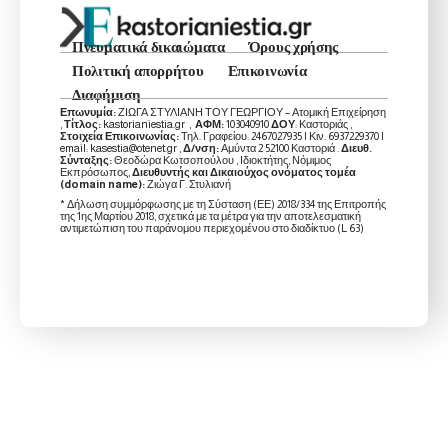
Πνευματικά δικαιώματα
Όρους χρήσης
Πολιτική απορρήτου
Επικοινωνία
Διαφήμιση
Επωνυμία:
ΖΙΩΓΑ ΣΤΥΛΙΑΝΗ ΤΟΥ ΓΕΩΡΓΙΟΥ – Ατομική Επιχείρηση
,
Τίτλος:
kastorianiestia.gr ,
ΑΦΜ:
103040910
ΔΟΥ
: Καστοριάς ,
Στοιχεία Επικοινωνίας:
Τηλ. Γραφείου: 2467027935 | Κιν. 6937229370 |
email: kasestia@otenet.gr ,
Δ/νση:
Αμύντα 2 52100 Καστοριά .
Διευθ.
Σύνταξης:
Θεοδώρα Κωτσοπούλου , Ιδιοκτήτης, Νόμιμος
Εκπρόσωπος,
Διευθυντής και Δικαιούχος ονόματος τομέα
(domain name):
Ζιώγα Γ. Στυλιανή
* Δήλωση συμμόρφωσης με τη Σύσταση (ΕΕ) 2018/334 της Επιτροπής
της 1ης Μαρτίου 2018, σχετικά με τα μέτρα για την αποτελεσματική
αντιμετώπιση του παράνομου περιεχομένου στο διαδίκτυο (L 63)