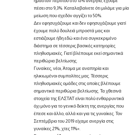
ήμασταν περίπου στο 18% ανεργία, έχουμε
πέσει στο 9,3%. Καταλαβαίνετε ότι μιλάμε για μία
μείωση που σχεδόν αγγίζει το 50%.
Δεν εφησυχάζουμε και δεν εφησυχάζουμε γιατί
έχουμε πολύ δουλειά μπροστά μας και
εστιάζουμε ήδη εδώ και ένα συγκεκριμένο
διάστημα σε τέσσερις βασικές κατηγορίες
πληθυσμιακές. Γιατί βλέπουμε εκεί σημαντικά
περιθώρια βελτίωσης.
Γυναίκες, νέοι, Άτομα με αναπηρία και
ηλικιωμένοι συμπολίτες μας. Τέσσερις
πληθυσμιακές ομάδες στις οποίες βλέπουμε
σημαντικά περιθώρια βελτίωσης. Τα χθεσινά
στοιχεία της ΕΛΣΤΑΤ είναι πολύ ενθαρρυντικά
όχι μόνο για το γενικό δείκτη της ανεργίας που
έπεσε και άλλο, αλλά και για τις γυναίκες. Τον
Σεπτέμβριο του 2019 είχαμε ανεργία στις
γυναίκες 21%, χτες 11%».