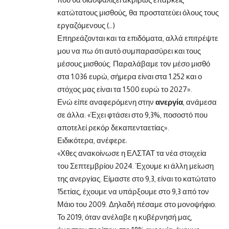
κατώτατους μισθούς, θα προστατεύει όλους τους
εργαζόμενους (…)
Επηρεάζονται και τα επιδόματα, αλλά επιτρέψτε
μου να πω ότι αυτό συμπαρασύρει και τους
μέσους μισθούς. Παραλάβαμε τον μέσο μισθό
στα 1.036 ευρώ, σήμερα είναι στα 1.252 και ο
στόχος μας είναι τα 1.500 ευρώ το 2027».
Ενώ είπε αναφερόμενη στην
ανεργία
, ανάμεσα
σε άλλα: «Έχει φτάσει στο 9,3%, ποσοστό που
αποτελεί ρεκόρ δεκαπενταετίας».
Ειδικότερα, ανέφερε:
«Χθες ανακοίνωσε η ΕΛΣΤΑΤ τα νέα στοιχεία
του Σεπτεμβρίου 2024. Έχουμε κι άλλη μείωση
της ανεργίας. Είμαστε στο 9,3, είναι το κατώτατο
15ετίας, έχουμε να υπάρξουμε στο 9,3 από τον
Μάιο του 2009. Δηλαδή πέσαμε στο μονοψήφιο.
Το 2019, όταν ανέλαβε η κυβέρνησή μας,