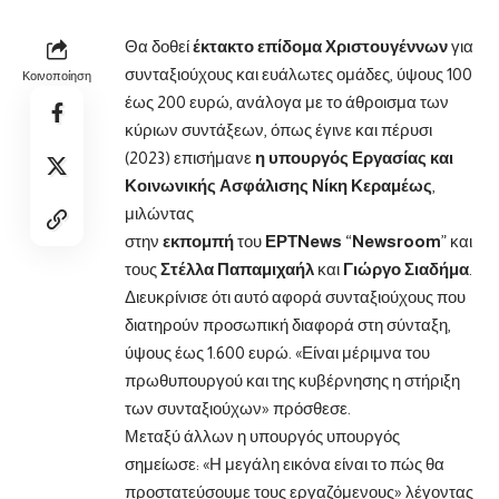
Θα δοθεί
έκτακτο επίδομα Χριστουγέννων
για
συνταξιούχους και ευάλωτες ομάδες, ύψους 100
Κοινοποίηση
έως 200 ευρώ, ανάλογα με το άθροισμα των
κύριων συντάξεων, όπως έγινε και πέρυσι
(2023) επισήμανε
η υπουργός Εργασίας και
Κοινωνικής Ασφάλισης Νίκη Κεραμέως
,
μιλώντας
στην
εκπομπή
του
ΕΡΤNews
“
Newsroom
” και
τους
Στέλλα Παπαμιχαήλ
και
Γιώργο Σιαδήμα
.
Διευκρίνισε ότι αυτό αφορά συνταξιούχους που
διατηρούν προσωπική διαφορά στη σύνταξη,
ύψους έως 1.600 ευρώ. «Είναι μέριμνα του
πρωθυπουργού και της κυβέρνησης η στήριξη
των συνταξιούχων» πρόσθεσε.
Μεταξύ άλλων η υπουργός υπουργός
σημείωσε: «Η μεγάλη εικόνα είναι το πώς θα
προστατεύσουμε τους εργαζόμενους» λέγοντας