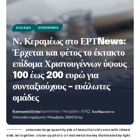
ΕΛΛΆΔΑ
ΟΙΚΟΝΟΜΊΑ
Ν. Κεραμέως στο ΕΡΤNews:
Έρχεται και φέτος το έκτακτο
επίδομα Χριστουγέννων ύψους
100 έως 200 ευρώ για
συνταξιούχους – ευάλωτες
ομάδες
Καστοριανή Εστία
Δημοσιεύτηκε: 1 Νοεμβρίου, 2024
Τελευταία ενημέρωση: 1 Νοεμβρίου, 2024 9:52 πμ
unknown large quantity pile of beautiful old coins with ribbed
side, lie together, close-up photo of real metal money illuminated by light