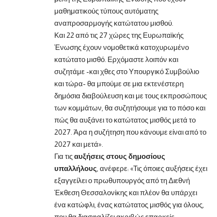
μαθηματικούς τύπους αυτόματης
αναπροσαρμογής κατώτατου μισθού.
Και 22 από τις 27 χώρες της Ευρωπαϊκής
Ένωσης έχουν νομοθετικά κατοχυρωμένο
κατώτατο μισθό. Ερχόμαστε λοιπόν και
συζητάμε -και χθες στο Υπουργικό Συμβούλιο
και τώρα- θα μπούμε σε μια εκτενέστερη
δημόσια διαβούλευση και με τους εκπροσώπους
των κομμάτων, θα συζητήσουμε για το πόσο και
πώς θα αυξάνει το κατώτατος μισθός μετά το
2027. Άρα η συζήτηση που κάνουμε είναι από το
2027 και μετά».
Για τις
αυξήσεις στους δημοσίους
υπαλλήλους
, ανέφερε: «Τις όποιες αυξήσεις έχει
εξαγγείλει ο πρωθυπουργός από τη Διεθνή
Έκθεση Θεσσαλονίκης και πλέον θα υπάρχει
ένα κατώφλι, ένας κατώτατος μισθός για όλους,
που θα διασφαλίζει ακριβώς επαρκείς