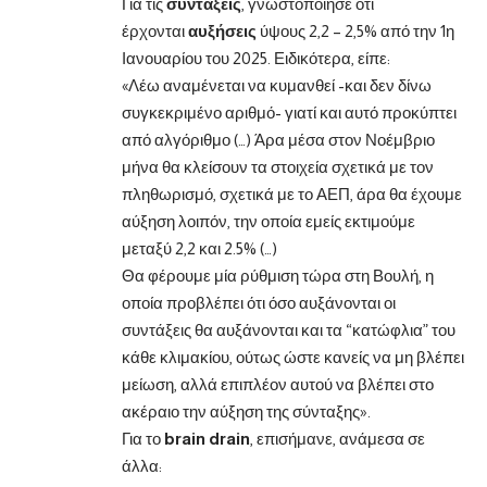
Για τις
συντάξεις
, γνωστοποίησε ότι
έρχονται
αυξήσεις
ύψους 2,2 – 2,5% από την 1η
Ιανουαρίου του 2025. Ειδικότερα, είπε:
«Λέω αναμένεται να κυμανθεί -και δεν δίνω
συγκεκριμένο αριθμό- γιατί και αυτό προκύπτει
από αλγόριθμο (…) Άρα μέσα στον Νοέμβριο
μήνα θα κλείσουν τα στοιχεία σχετικά με τον
πληθωρισμό, σχετικά με το ΑΕΠ, άρα θα έχουμε
αύξηση λοιπόν, την οποία εμείς εκτιμούμε
μεταξύ 2,2 και 2.5% (…)
Θα φέρουμε μία ρύθμιση τώρα στη Βουλή, η
οποία προβλέπει ότι όσο αυξάνονται οι
συντάξεις θα αυξάνονται και τα “κατώφλια” του
κάθε κλιμακίου, ούτως ώστε κανείς να μη βλέπει
μείωση, αλλά επιπλέον αυτού να βλέπει στο
ακέραιο την αύξηση της σύνταξης».
Για το
brain drain
, επισήμανε, ανάμεσα σε
άλλα: