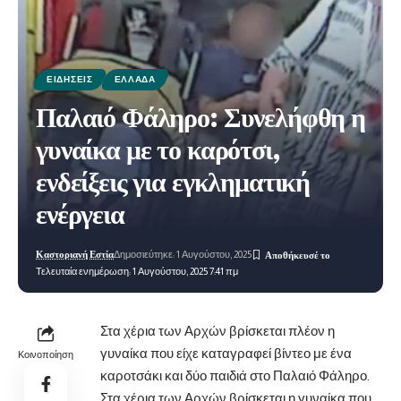
ΕΙΔΉΣΕΙΣ
ΕΛΛΆΔΑ
Παλαιό Φάληρο: Συνελήφθη η
γυναίκα με το καρότσι,
ενδείξεις για εγκληματική
ενέργεια
Καστοριανή Εστία
Δημοσιεύτηκε: 1 Αυγούστου, 2025
Τελευταία ενημέρωση: 1 Αυγούστου, 2025 7:41 πμ
Στα χέρια των Αρχών βρίσκεται πλέον η
γυναίκα που είχε καταγραφεί βίντεο με ένα
Κοινοποίηση
καροτσάκι και δύο παιδιά στο Παλαιό Φάληρο.
Στα χέρια των Αρχών βρίσκεται η γυναίκα που