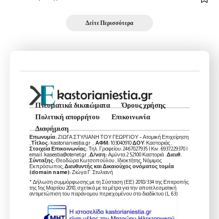
Δείτε Περισσότερα
Πνευματικά δικαιώματα
Όρους χρήσης
Πολιτική απορρήτου
Επικοινωνία
Διαφήμιση
Επωνυμία:
ΖΙΩΓΑ ΣΤΥΛΙΑΝΗ ΤΟΥ ΓΕΩΡΓΙΟΥ – Ατομική Επιχείρηση
,
Τίτλος:
kastorianiestia.gr ,
ΑΦΜ:
103040910
ΔΟΥ
: Καστοριάς ,
Στοιχεία Επικοινωνίας:
Τηλ. Γραφείου: 2467027935 | Κιν. 6937229370 |
email: kasestia@otenet.gr ,
Δ/νση:
Αμύντα 2 52100 Καστοριά .
Διευθ.
Σύνταξης:
Θεοδώρα Κωτσοπούλου , Ιδιοκτήτης, Νόμιμος
Εκπρόσωπος,
Διευθυντής και Δικαιούχος ονόματος τομέα
(domain name):
Ζιώγα Γ. Στυλιανή
* Δήλωση συμμόρφωσης με τη Σύσταση (ΕΕ) 2018/334 της Επιτροπής
της 1ης Μαρτίου 2018, σχετικά με τα μέτρα για την αποτελεσματική
αντιμετώπιση του παράνομου περιεχομένου στο διαδίκτυο (L 63)