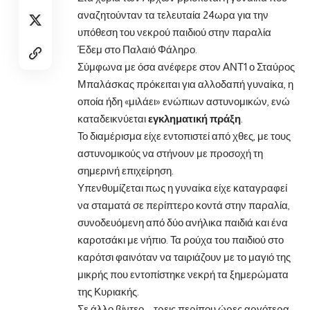
αναζητούνταν τα τελευταία 24ωρα για την
υπόθεση του νεκρού παιδιού στην παραλία
Έδεμ στο Παλαιό Φάληρο.
Σύμφωνα με όσα ανέφερε στον ΑΝΤ1 ο Σταύρος
Μπαλάσκας πρόκειται για αλλοδαπή γυναίκα, η
οποία ήδη «μιλάει» ενώπιων αστυνομικών, ενώ
καταδεικνύεται
εγκληματική πράξη
.
Το διαμέρισμα είχε εντοπιστεί από χθες, με τους
αστυνομικούς να στήνουν με προσοχή τη
σημερινή επιχείρηση.
Υπενθυμίζεται πως η γυναίκα είχε καταγραφεί
να σταματά σε περίπτερο κοντά στην παραλία,
συνοδευόμενη από δύο ανήλικα παιδιά και ένα
καροτσάκι με νήπιο. Τα ρούχα του παιδιού στο
καρότσι φαινόταν να ταιριάζουν με το μαγιό της
μικρής που εντοπίστηκε νεκρή τα ξημερώματα
της Κυριακής.
Σε άλλο βίντεο – τρεις περίπου ώρες αργότερα