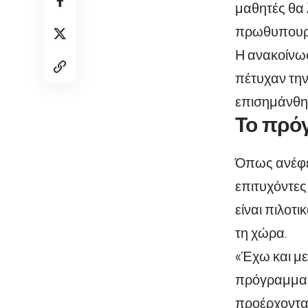
μαθητές θα
πρωθυπουργ
Η ανακοίνωσ
πέτυχαν την
επισημάνθηκ
Το πρό
Όπως ανέφε
επιτυχόντες
είναι πιλοτ
τη χώρα.
«Έχω και με
πρόγραμμα 
προέρχονται