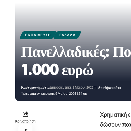
ΕΚΠΑΊΔΕΥΣΗ
ΕΛΛΆΔΑ
Πανελλαδικές: Πο
1.000 ευρώ
Καστοριανή Εστία
Δημοσιεύτηκε: 9 Μαΐου, 2026
Τελευταία ενημέρωση: 9 Μαΐου, 2026 6:34 πμ
Xρηματική ε
Κοινοποίηση
δώσουν
παν