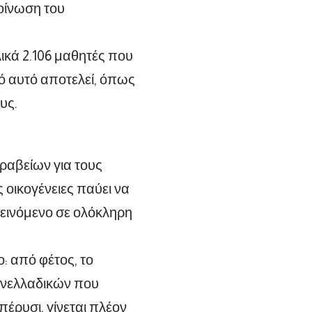
οίνωση του
λικά 2.106 μαθητές που
ό αυτό αποτελεί, όπως
υς.
αβείων για τους
οικογένειες παύει να
τεινόμενο σε ολόκληρη
: από φέτος, το
ανελλαδικών που
πέρυσι, γίνεται πλέον