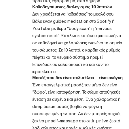
πρακτικά, εφαρμόσιμα, από σήμερα.
Καθοδηγούμενος διαλογισμός 10 λεπτών
Δεν χρειάζεται να “αδειάσεις” το μυαλό σου.
Βάλε έναν guided meditation στο Spotify ή
YouTube με θέμα “body scan” ή “nervous
system reset”. Ξάπλωσε και άκου μια φωνή να
σε καθοδηγεί να χαλαρώσεις ένα-ένα τα σημεία
του σώματος. Σε 10 λεπτά, ο καρδιακός ρυθμός
πέφτει και το νευρικό σύστημα ηρεμεί.
Επένδυσε σε καλά ακουστικά και κάν’ το
ιεροτελεστία.
Μασάζ που δεν είναι πολυτέλεια — είναι ανάγκη
Ένα επαγγελματικό μασάζ τον μήνα δεν είναι
“δώρο”, είναι αποφόρτιση. Το σώμα αποθηκεύει
ένταση σε αυχένα και μέση. Ένα χαλαρωτικό ή
deep tissue μασάζ βοηθά να φύγει η
συσσωρευμένη ένταση. Αν δεν μπορείς συχνά,
ξεκίνα με self-massage στο σπίτι με ένα ζεστό
λάδι σώματος και αργές, κυκλικές κινήσεις.