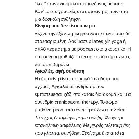
“λέει” στον εγκέφαλο ότι ο κίνδυνος πέρασε.
Κάν’ το στο γραφείο, στο αυτοκίνητο, πριν από
μια δύσκολη συζήτηση.
Κίνηση που δεν είναι τιμωρία
Ξέχνα την εξαντλητική γυμναστική αν είσαι ήδη
στρεσαρισμένη. Δοκίμασε pilates, yin yoga ή
απλό περπάτημα με podcast στα ακουστικά. Η
ήπια κίνηση ρυθμίζει το νευρικό σύστημα χωρίς
να το επιβαρύνει.
Αγκαλιές, αφή, σύνδεση
Η οξυτοκίνη είναι το φυσικό “αντίδοτο” του
άγχους. Αγκαλιά με άνθρωπο που
εμπιστεύεσαι, χάδι στο κατοικίδιο, ακόμα και μια
συνεδρία craniosacral therapy. Το σώμα
μαθαίνει μέσα από την αφή ότι δεν απειλείται.
Το άγχος δεν φεύγει με μια σκέψη. Φεύγει με
επανάληψη ασφάλειας. Με μικρές τελετουργίες
που γίνονται συνήθεια. Ξεκίνα με ένα από τα