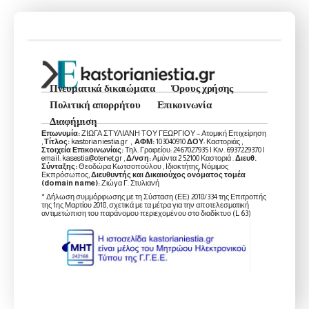
Πνευματικά δικαιώματα
Όρους χρήσης
Πολιτική απορρήτου
Επικοινωνία
Διαφήμιση
Επωνυμία:
ΖΙΩΓΑ ΣΤΥΛΙΑΝΗ ΤΟΥ ΓΕΩΡΓΙΟΥ – Ατομική Επιχείρηση
,
Τίτλος:
kastorianiestia.gr ,
ΑΦΜ:
103040910
ΔΟΥ
: Καστοριάς ,
Στοιχεία Επικοινωνίας:
Τηλ. Γραφείου: 2467027935 | Κιν. 6937229370 |
email: kasestia@otenet.gr ,
Δ/νση:
Αμύντα 2 52100 Καστοριά .
Διευθ.
Σύνταξης:
Θεοδώρα Κωτσοπούλου , Ιδιοκτήτης, Νόμιμος
Εκπρόσωπος,
Διευθυντής και Δικαιούχος ονόματος τομέα
(domain name):
Ζιώγα Γ. Στυλιανή
* Δήλωση συμμόρφωσης με τη Σύσταση (ΕΕ) 2018/334 της Επιτροπής
της 1ης Μαρτίου 2018, σχετικά με τα μέτρα για την αποτελεσματική
αντιμετώπιση του παράνομου περιεχομένου στο διαδίκτυο (L 63)