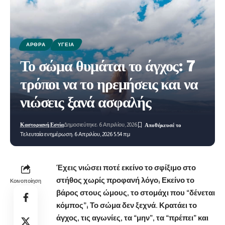
ΆΡΘΡΑ
ΥΓΕΊΑ
Το σώμα θυμάται το άγχος: 7
τρόποι να το ηρεμήσεις και να
νιώσεις ξανά ασφαλής
Καστοριανή Εστία
Δημοσιεύτηκε: 6 Απριλίου, 2026
Τελευταία ενημέρωση: 6 Απριλίου, 2026 5:54 πμ
Έχεις νιώσει ποτέ εκείνο το σφίξιμο στο
στήθος χωρίς προφανή λόγο; Εκείνο το
Κοινοποίηση
βάρος στους ώμους, το στομάχι που “δένεται
κόμπος”; Το σώμα δεν ξεχνά. Κρατάει το
άγχος, τις αγωνίες, τα “μην”, τα “πρέπει” και