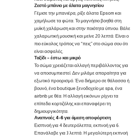
Ζεστό μπάνιο με άλατα μαγνησίου
Γέμισε την μπανιέρα, ρίξε άλατα Epsom και
χαμήλωσε τα φώτα. Το μαγνήσιο βοηθά στη
μυϊκή χαλάρωση και στην ποιότητα ύπνου. Βάλε
χαλαρωτική μουσική και μείνε 20 λεπτά. Είναι ο
πιο εύκολος τρόπος να “πεις” στο σώμα σου ότι
είναι ασφαλές.
Ταξίδι – έστω και μικρό
Το σώμα χρειάζεται αλλαγή περιβάλλοντος για
να αποσυμπιεστεί. Δεν μιλάμε απαραίτητα για
εξωτικό προορισμό. Ένα διήμερο σε θάλασσα ή
βουνό, ένα boutique ξενοδοχείο με spa, ένα
airbnb με θέα. Η αλλαγή εικόνων ρίχνει τα
επίπεδα κορτιζόλης και επαναφέρει τη
δημιουργικότητα.
Αναπνοές 4-6 για άμεση αποφόρτιση
Εισπνοή για 4 δευτερόλεπτα, εκπνοή για 6.
Επανάλαβε για 3 λεπτά. Η μεγαλύτερη εκπνοή