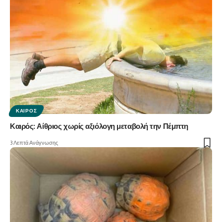
ΚΑΙΡΌΣ
Καιρός: Αίθριος χωρίς αξιόλογη μεταβολή την Πέμπτη
3 Λεπτά Ανάγνωσης