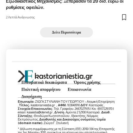
Εξωδικαστικός Μηχανισμός: Ξεπέρασαν τα 20 δισ. ευρώ οι
ρυθμίσεις οφειλών.
2 Λεπτά Ανάγνωσης
Δείτε Περισσότερα
Πνευματικά δικαιώματα
Όρους χρήσης
Πολιτική απορρήτου
Επικοινωνία
Διαφήμιση
Επωνυμία:
ΖΙΩΓΑ ΣΤΥΛΙΑΝΗ ΤΟΥ ΓΕΩΡΓΙΟΥ – Ατομική Επιχείρηση
,
Τίτλος:
kastorianiestia.gr ,
ΑΦΜ:
103040910
ΔΟΥ
: Καστοριάς ,
Στοιχεία Επικοινωνίας:
Τηλ. Γραφείου: 2467027935 | Κιν. 6937229370 |
email: kasestia@otenet.gr ,
Δ/νση:
Αμύντα 2 52100 Καστοριά .
Διευθ.
Σύνταξης:
Θεοδώρα Κωτσοπούλου , Ιδιοκτήτης, Νόμιμος
Εκπρόσωπος,
Διευθυντής και Δικαιούχος ονόματος τομέα
(domain name):
Ζιώγα Γ. Στυλιανή
* Δήλωση συμμόρφωσης με τη Σύσταση (ΕΕ) 2018/334 της Επιτροπής
της 1ης Μαρτίου 2018, σχετικά με τα μέτρα για την αποτελεσματική