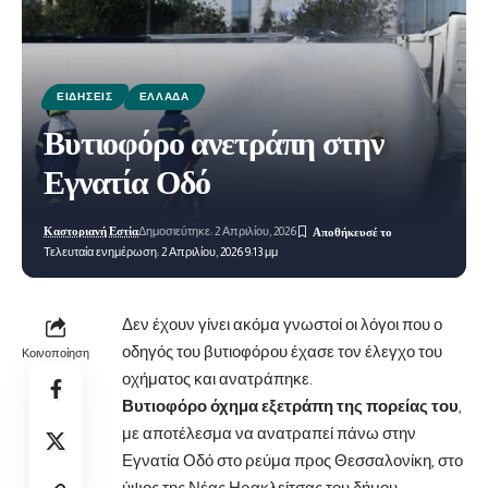
ΕΙΔΉΣΕΙΣ
ΕΛΛΆΔΑ
Βυτιοφόρο ανετράπη στην
Εγνατία Οδό
Καστοριανή Εστία
Δημοσιεύτηκε: 2 Απριλίου, 2026
Τελευταία ενημέρωση: 2 Απριλίου, 2026 9:13 μμ
Δεν έχουν γίνει ακόμα γνωστοί οι λόγοι που ο
οδηγός του βυτιοφόρου έχασε τον έλεγχο του
Κοινοποίηση
οχήματος και ανατράπηκε.
Βυτιοφόρο όχημα εξετράπη της πορείας του
,
με αποτέλεσμα να ανατραπεί πάνω στην
Εγνατία Οδό στο ρεύμα προς Θεσσαλονίκη, στο
ύψος της Νέας Ηρακλείτσας του δήμου