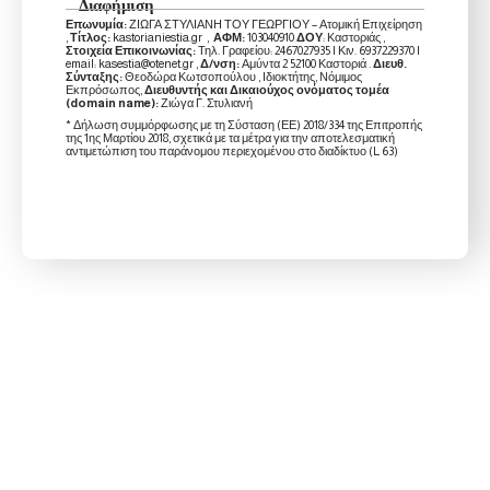
Διαφήμιση
Επωνυμία:
ΖΙΩΓΑ ΣΤΥΛΙΑΝΗ ΤΟΥ ΓΕΩΡΓΙΟΥ – Ατομική Επιχείρηση
,
Τίτλος:
kastorianiestia.gr ,
ΑΦΜ:
103040910
ΔΟΥ
: Καστοριάς ,
Στοιχεία Επικοινωνίας:
Τηλ. Γραφείου: 2467027935 | Κιν. 6937229370 |
email: kasestia@otenet.gr ,
Δ/νση:
Αμύντα 2 52100 Καστοριά .
Διευθ.
Σύνταξης:
Θεοδώρα Κωτσοπούλου , Ιδιοκτήτης, Νόμιμος
Εκπρόσωπος,
Διευθυντής και Δικαιούχος ονόματος τομέα
(domain name):
Ζιώγα Γ. Στυλιανή
* Δήλωση συμμόρφωσης με τη Σύσταση (ΕΕ) 2018/334 της Επιτροπής
της 1ης Μαρτίου 2018, σχετικά με τα μέτρα για την αποτελεσματική
αντιμετώπιση του παράνομου περιεχομένου στο διαδίκτυο (L 63)