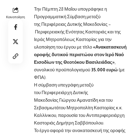
Την Πέμπτη 28 Μαΐου υπογράφηκε η
Προγραμματική Σύμβαση μεταξύ
Κοινοποίηση
της Περιφέρειας Δυτικής Μακεδονίας –
Περιφερειακής Ενότητας Καστοριάς και της
Ιεράς Μητροπόλεως
Καστορίας για την
υλοποίηση του έργου με τίτλο
«Ανακατασκευή
οροφής δυτικού περιστώου στον Ιερό Ναό
Εισοδίων της Θεοτόκου Βασιλειάδας»
,
συνολικού προϋπολογισμού
35.000 ευρώ
(με
ΦΠΑ).
Η σύμβαση υπεγράφη μεταξύ
του Περιφερειάρχη Δυτικής
Μακεδονίας Γιώργου Αμανατίδη και του
Σεβασμιωτάτου Μητροπολίτη Καστορίας κ.κ.
Καλλίνικου, παρουσία του Αντιπεριφερειάρχη
Καστοριάς Δημήτρη Σαββόπουλου.
Το έργο αφορά την ανακατασκευή της οροφής