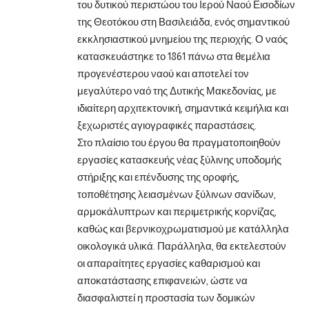
του δυτικού περιστώου του Ιερού Ναού Εισοδίων
της Θεοτόκου στη Βασιλειάδα, ενός σημαντικού
εκκλησιαστικού μνημείου της περιοχής. Ο ναός
κατασκευάστηκε το 1861 πάνω στα θεμέλια
προγενέστερου ναού και αποτελεί τον
μεγαλύτερο ναό της Δυτικής Μακεδονίας, με
ιδιαίτερη αρχιτεκτονική, σημαντικά κειμήλια και
ξεχωριστές αγιογραφικές παραστάσεις.
Στο πλαίσιο του έργου θα πραγματοποιηθούν
εργασίες κατασκευής νέας ξύλινης υποδομής
στήριξης και επένδυσης της οροφής,
τοποθέτησης λειασμένων ξύλινων σανίδων,
αρμοκάλυπτρων και περιμετρικής κορνίζας,
καθώς και βερνικοχρωματισμού με κατάλληλα
οικολογικά υλικά. Παράλληλα, θα εκτελεστούν
οι απαραίτητες εργασίες καθαρισμού και
αποκατάστασης επιφανειών, ώστε να
διασφαλιστεί η προστασία των δομικών