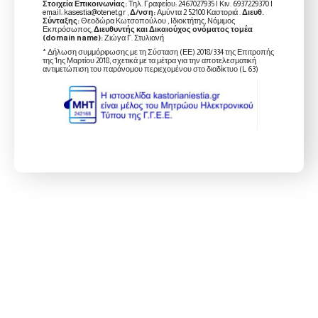
Στοιχεία Επικοινωνίας:
Τηλ. Γραφείου: 2467027935 | Κιν. 6937229370 |
email: kasestia@otenet.gr ,
Δ/νση:
Αμύντα 2 52100 Καστοριά .
Διευθ.
Σύνταξης:
Θεοδώρα Κωτσοπούλου , Ιδιοκτήτης, Νόμιμος
Εκπρόσωπος,
Διευθυντής και Δικαιούχος ονόματος τομέα
(domain name):
Ζιώγα Γ. Στυλιανή
* Δήλωση συμμόρφωσης με τη Σύσταση (ΕΕ) 2018/334 της Επιτροπής
της 1ης Μαρτίου 2018, σχετικά με τα μέτρα για την αποτελεσματική
αντιμετώπιση του παράνομου περιεχομένου στο διαδίκτυο (L 63)