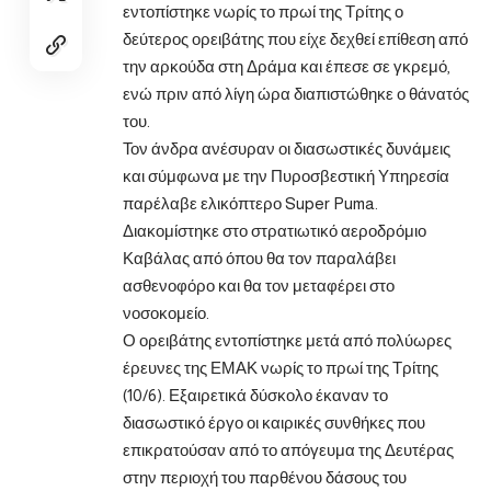
εντοπίστηκε νωρίς το πρωί της Τρίτης ο
δεύτερος ορειβάτης που είχε δεχθεί επίθεση από
την αρκούδα στη Δράμα και έπεσε σε γκρεμό,
ενώ πριν από λίγη ώρα διαπιστώθηκε ο θάνατός
του.
Τον άνδρα ανέσυραν οι διασωστικές δυνάμεις
και σύμφωνα με την Πυροσβεστική Υπηρεσία
παρέλαβε ελικόπτερο Super Puma.
Διακομίστηκε στο στρατιωτικό αεροδρόμιο
Καβάλας από όπου θα τον παραλάβει
ασθενοφόρο και θα τον μεταφέρει στο
νοσοκομείο.
Ο ορειβάτης εντοπίστηκε μετά από πολύωρες
έρευνες της ΕΜΑΚ νωρίς το πρωί της Τρίτης
(10/6). Εξαιρετικά δύσκολο έκαναν το
διασωστικό έργο οι καιρικές συνθήκες που
επικρατούσαν από το απόγευμα της Δευτέρας
στην περιοχή του παρθένου δάσους του