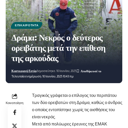
ΕΠΙΚΑΙΡΌΤΗΤΑ
Δράμα: Νεκρός ο δεύτερος
ορειβάτης μετά την επίθεση
της αρκούδας
Καστοριανή Εστία
Δημοσιεύτηκε: 10 Ιουνίου, 2025
Τελευταία ενημέρωση: 10 Ιουνίου, 2025 10:43 πμ
Τραγικός γράφεται ο επίλογος του περιπάτου
των δύο ορειβατών στη Δράμα, καθώς ο άνδρας
Κοινοποίηση
ο οποίος εντοπίστηκε χωρίς τις αισθήσεις του
είναι νεκρός.
Μετά από πολύωρες έρευνες της ΕΜΑΚ