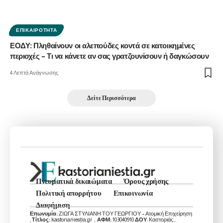
ΕΠΙΚΑΙΡΌΤΗΤΑ
ΕΟΔΥ: Πληθαίνουν οι αλεπούδες κοντά σε κατοικημένες
περιοχές – Τι να κάνετε αν σας γρατζουνίσουν ή δαγκώσουν
4 Λεπτά Ανάγνωσης
Δείτε Περισσότερα
Πνευματικά δικαιώματα
Όρους χρήσης
Πολιτική απορρήτου
Επικοινωνία
Διαφήμιση
Επωνυμία:
ΖΙΩΓΑ ΣΤΥΛΙΑΝΗ ΤΟΥ ΓΕΩΡΓΙΟΥ – Ατομική Επιχείρηση
,
Τίτλος:
kastorianiestia.gr ,
ΑΦΜ:
103040910
ΔΟΥ
: Καστοριάς ,