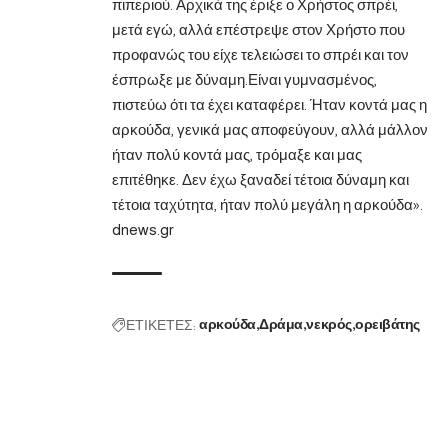
πιπεριού. Αρχικά της έριξε ο Χρήστος σπρέι,
μετά εγώ, αλλά επέστρεψε στον Χρήστο που
προφανώς του είχε τελειώσει το σπρέι και τον
έσπρωξε με δύναμη.Είναι γυμνασμένος,
πιστεύω ότι τα έχει καταφέρει. Ήταν κοντά μας η
αρκούδα, γενικά μας αποφεύγουν, αλλά μάλλον
ήταν πολύ κοντά μας, τρόμαξε και μας
επιτέθηκε. Δεν έχω ξαναδεί τέτοια δύναμη και
τέτοια ταχύτητα, ήταν πολύ μεγάλη η αρκούδα».
dnews.gr
ΕΤΙΚΕΤΕΣ:
αρκούδα
Δράμα
νεκρός
ορειβάτης