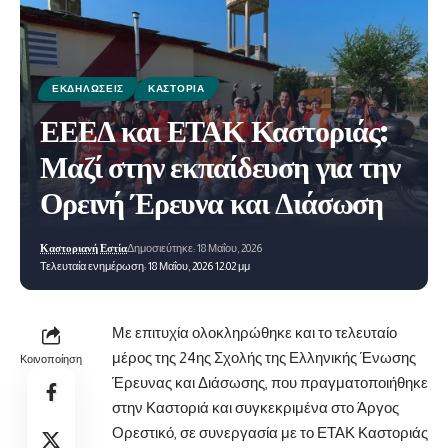
ΕΚΔΗΛΏΣΕΙΣ
ΚΑΣΤΟΡΙΆ
ΕΕΕΔ και ΕΤΑΚ Καστοριάς:
Μαζί στην εκπαίδευση για την
Ορεινή Έρευνα και Διάσωση
Καστοριανή Εστία
Δημοσιεύτηκε: 18 Μαΐου, 2026
Τελευταία ενημέρωση: 18 Μαΐου, 2026 12:02 μμ
Με επιτυχία ολοκληρώθηκε και το τελευταίο
μέρος της 24ης Σχολής της Ελληνικής Ένωσης
Κοινοποίηση
Έρευνας και Διάσωσης, που πραγματοποιήθηκε
στην Καστοριά και συγκεκριμένα στο Άργος
Ορεστικό, σε συνεργασία με το
ΕΤΑΚ Καστοριάς