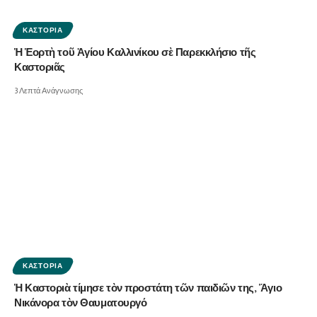
ΚΑΣΤΟΡΙΆ
Ἡ Ἑορτὴ τοῦ Ἁγίου Καλλινίκου σὲ Παρεκκλήσιο τῆς
Καστοριᾶς
3 Λεπτά Ανάγνωσης
ΚΑΣΤΟΡΙΆ
Ἡ Καστοριὰ τίμησε τὸν προστάτη τῶν παιδιῶν της, Ἅγιο
Νικάνορα τὸν Θαυματουργό