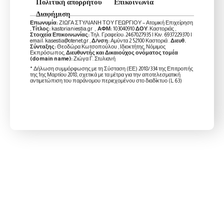
Πολιτική απορρήτου
Επικοινωνία
Διαφήμιση
Επωνυμία:
ΖΙΩΓΑ ΣΤΥΛΙΑΝΗ ΤΟΥ ΓΕΩΡΓΙΟΥ – Ατομική Επιχείρηση
,
Τίτλος:
kastorianiestia.gr ,
ΑΦΜ:
103040910
ΔΟΥ
: Καστοριάς ,
Στοιχεία Επικοινωνίας:
Τηλ. Γραφείου: 2467027935 | Κιν. 6937229370 |
email: kasestia@otenet.gr ,
Δ/νση:
Αμύντα 2 52100 Καστοριά .
Διευθ.
Σύνταξης:
Θεοδώρα Κωτσοπούλου , Ιδιοκτήτης, Νόμιμος
Εκπρόσωπος,
Διευθυντής και Δικαιούχος ονόματος τομέα
(domain name):
Ζιώγα Γ. Στυλιανή
* Δήλωση συμμόρφωσης με τη Σύσταση (ΕΕ) 2018/334 της Επιτροπής
της 1ης Μαρτίου 2018, σχετικά με τα μέτρα για την αποτελεσματική
αντιμετώπιση του παράνομου περιεχομένου στο διαδίκτυο (L 63)