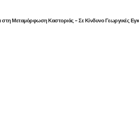
ά στη Μεταμόρφωση Καστοριάς – Σε Κίνδυνο Γεωργικές Εγ