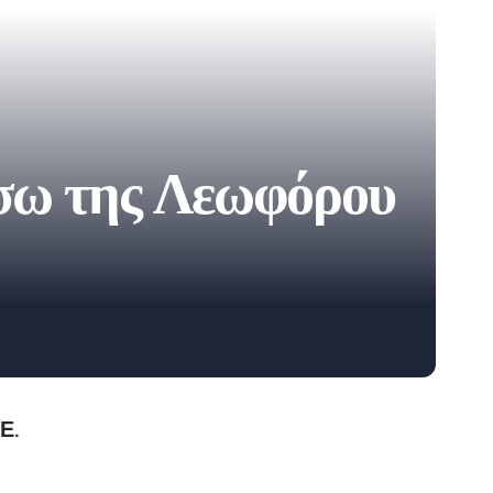
σω της Λεωφόρου
Ε.