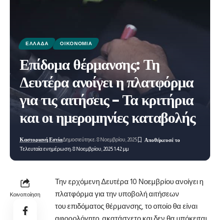
ΕΛΛΆΔΑ
ΟΙΚΟΝΟΜΊΑ
Επίδομα θέρμανσης: Τη
Δευτέρα ανοίγει η πλατφόρμα
για τις αιτήσεις – Τα κριτήρια
και οι ημερομηνίες καταβολής
Καστοριανή Εστία
Δημοσιεύτηκε: 8 Νοεμβρίου, 2025
Τελευταία ενημέρωση: 8 Νοεμβρίου, 2025 1:42 μμ
Την ερχόμενη Δευτέρα 10 Νοεμβρίου ανοίγει η
πλατφόρμα για την υποβολή αιτήσεων
Κοινοποίηση
του επιδόματος θέρμανσης, το οποίο θα είναι
αφορολόγητο, ακατάσχετο και δεν θα
υπόκειται