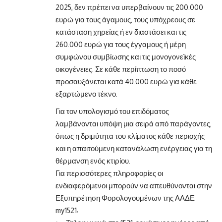
2025, δεν πρέπει να υπερβαίνουν τις 200.000
ευρώ για τους άγαμους, τους υπόχρεους σε
κατάσταση χηρείας ή εν διαστάσει και τις
260.000 ευρώ για τους έγγαμους ή μέρη
συμφώνου συμβίωσης και τις μονογονεϊκές
οικογένειες. Σε κάθε περίπτωση το ποσό
προσαυξάνεται κατά 40.000 ευρώ για κάθε
εξαρτώμενο τέκνο.
Για τον υπολογισμό του επιδόματος
λαμβάνονται υπόψη μια σειρά από παράγοντες,
όπως η δριμύτητα του κλίματος κάθε περιοχής
και η απαιτούμενη κατανάλωση ενέργειας για τη
θέρμανση ενός κτιρίου.
Για περισσότερες πληροφορίες οι
ενδιαφερόμενοι μπορούν να απευθύνονται στην
Εξυπηρέτηση Φορολογουμένων της ΑΑΔΕ
my1521: