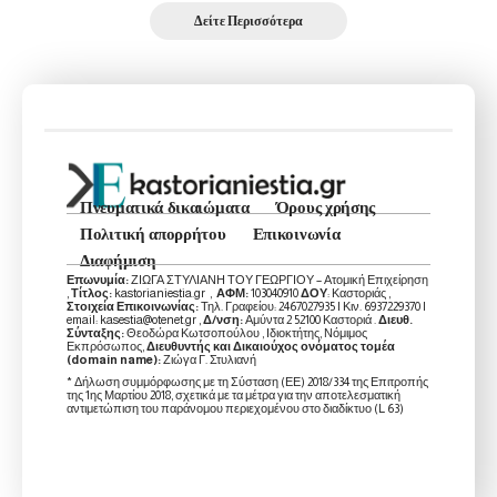
Δείτε Περισσότερα
Πνευματικά δικαιώματα
Όρους χρήσης
Πολιτική απορρήτου
Επικοινωνία
Διαφήμιση
Επωνυμία:
ΖΙΩΓΑ ΣΤΥΛΙΑΝΗ ΤΟΥ ΓΕΩΡΓΙΟΥ – Ατομική Επιχείρηση
,
Τίτλος:
kastorianiestia.gr ,
ΑΦΜ:
103040910
ΔΟΥ
: Καστοριάς ,
Στοιχεία Επικοινωνίας:
Τηλ. Γραφείου: 2467027935 | Κιν. 6937229370 |
email: kasestia@otenet.gr ,
Δ/νση:
Αμύντα 2 52100 Καστοριά .
Διευθ.
Σύνταξης:
Θεοδώρα Κωτσοπούλου , Ιδιοκτήτης, Νόμιμος
Εκπρόσωπος,
Διευθυντής και Δικαιούχος ονόματος τομέα
(domain name):
Ζιώγα Γ. Στυλιανή
* Δήλωση συμμόρφωσης με τη Σύσταση (ΕΕ) 2018/334 της Επιτροπής
της 1ης Μαρτίου 2018, σχετικά με τα μέτρα για την αποτελεσματική
αντιμετώπιση του παράνομου περιεχομένου στο διαδίκτυο (L 63)