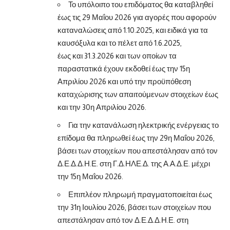
Το υπόλοιπο του επιδόματος θα καταβληθεί
έως τις 29 Μαΐου 2026 για αγορές που αφορούν
καταναλώσεις από 1.10.2025, και ειδικά για τα
καυσόξυλα και το πέλετ από 1.6.2025,
έως και 31.3.2026 και των οποίων τα
παραστατικά έχουν εκδοθεί έως την 15η
Απριλίου 2026 και υπό την προϋπόθεση
καταχώρισης των απαιτούμενων στοιχείων έως
και την 30η Απριλίου 2026.
Για την κατανάλωση ηλεκτρικής ενέργειας το
επίδομα θα πληρωθεί έως την 29η Μαΐου 2026,
βάσει των στοιχείων που απεστάλησαν από τον
Δ.Ε.Δ.Δ.Η.Ε. στη Γ.Δ.ΗΛΕ.Δ. της Α.Α.Δ.Ε. μέχρι
την 15η Μαΐου 2026.
Επιπλέον πληρωμή πραγματοποιείται έως
την 31η Ιουλίου 2026, βάσει των στοιχείων που
απεστάλησαν από τον Δ.Ε.Δ.Δ.Η.Ε. στη