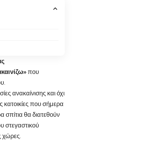
άς
καινίζω
»
που
υ.
ίες ανακαίνισης και όχι
ες κατοικίες που σήμερα
α σπίτια θα διατεθούν
υ στεγαστικού
ς χώρες.