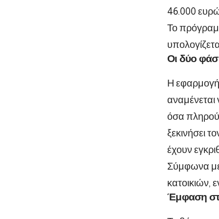
46.000 ευρώ
Το πρόγραμμ
υπολογίζετα
Οι δύο φάσ
Η εφαρμογή
αναμένεται ν
όσα πληρούν
ξεκινήσει τ
έχουν εγκρι
Σύμφωνα με 
κατοικιών, 
Έμφαση στι