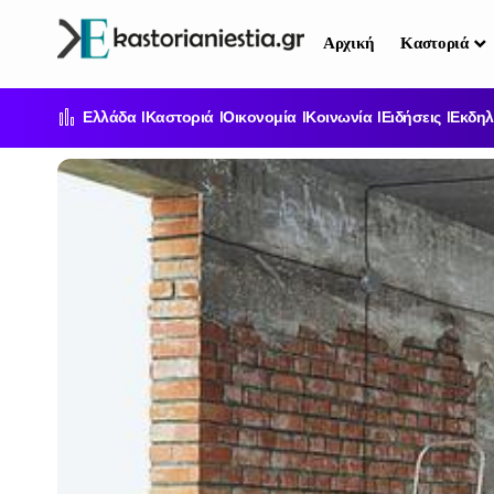
Αρχική
Καστοριά
Ελλάδα
Καστοριά
Οικονομία
Κοινωνία
Ειδήσεις
Εκδηλ