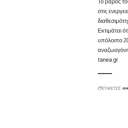
Το βάρος το
στις ενεργε
διαθεσιμότη
Εκτιμάται ό
υπόλοιπο 20
αναζωογόνησ
tanea.gr
ΕΤΙΚΕΤΕΣ:
αν