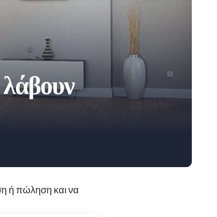
α λάβουν
αση ή πώληση και να