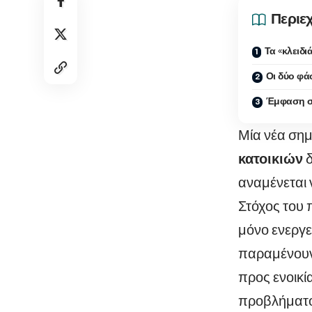
Περιε
Τα «κλειδ
Οι δύο φά
Έμφαση στ
Μία νέα σημ
κατοικιών
δ
αναμένεται 
Στόχος του 
μόνο ενεργε
παραμένουν 
προς ενοικί
προβλήματος