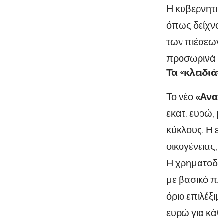
Η κυβερνητι
όπως δείχνο
των πιέσεων
προσωρινά τ
Τα «κλειδι
Το νέο
«Ανα
εκατ. ευρώ
κύκλους. Η 
οικογένειας
Η χρηματο
με βασικό π
όριο επιλέξ
ευρώ για κάθ