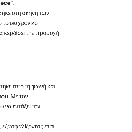
eece”
.
βηκε στη σκηνή των
 το διαχρονικό
να κερδίσει την προσοχή
τηκε από τη φωνή και
του
. Με τον
υ να εντάξει την
 εξασφαλίζοντας έτσι