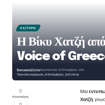
ΚΑΣΤΟΡΙΆ
Η Βίκυ Χατζή από
Voice of Greec
Καστοριανή Εστία
Δημοσιεύτηκε: 28 Σεπτεμβρίου, 2025
Τελευταία ενημέρωση: 28 Σεπτεμβρίου, 2025 5:44 πμ
Μια
εντυπω
Κοινοποίηση
Χατζή
, γνω