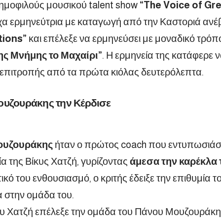
ημοφιλούς μουσικού talent show
“The Voice of Gr
α ερμηνεύτρια με καταγωγή από την Καστοριά ανέ
tions”
και επέλεξε να ερμηνεύσει με μοναδικό τρόπο
ης Μνήμης το Μαχαίρι”
. Η ερμηνεία της κατάφερε 
ς επιτροπής από τα πρώτα κιόλας δευτερόλεπτα.
ουζουράκης την Κέρδισε
ουζουράκης
ήταν ο πρώτος coach που εντυπωσιάσ
α της Βίκυς Χατζή, γυρίζοντας
άμεσα την καρέκλα 
κό του ενθουσιασμό, ο κριτής έδειξε την επιθυμία το
α στην ομάδα του.
ίκυ Χατζή επέλεξε την ομάδα του Πάνου Μουζουράκη,