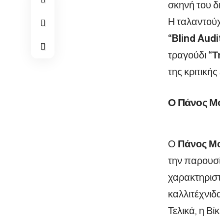
σκηνή του δ
Η ταλαντούχ
“Blind Audi
τραγούδι
“Τ
της κριτική
Ο Πάνος Μ
Ο
Πάνος Μ
την παρουσί
χαρακτηριστι
καλλιτέχνιδ
Τελικά, η Β