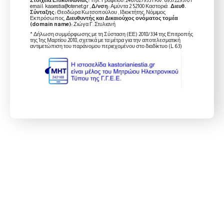
email: kasestia@otenet.gr ,
Δ/νση:
Αμύντα 2 52100 Καστοριά .
Διευθ.
Σύνταξης:
Θεοδώρα Κωτσοπούλου , Ιδιοκτήτης, Νόμιμος
Εκπρόσωπος,
Διευθυντής και Δικαιούχος ονόματος τομέα
(domain name):
Ζιώγα Γ. Στυλιανή
* Δήλωση συμμόρφωσης με τη Σύσταση (ΕΕ) 2018/334 της Επιτροπής
της 1ης Μαρτίου 2018, σχετικά με τα μέτρα για την αποτελεσματική
αντιμετώπιση του παράνομου περιεχομένου στο διαδίκτυο (L 63)