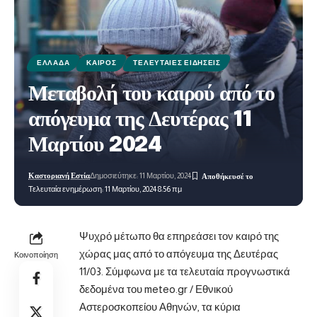
ΕΛΛΆΔΑ
ΚΑΙΡΌΣ
ΤΕΛΕΥΤΑΊΕΣ ΕΙΔΉΣΕΙΣ
Μεταβολή του καιρού από το
απόγευμα της Δευτέρας 11
Μαρτίου 2024
Καστοριανή Εστία
Δημοσιεύτηκε: 11 Μαρτίου, 2024
Τελευταία ενημέρωση: 11 Μαρτίου, 2024 8:56 πμ
Ψυχρό μέτωπο θα επηρεάσει τον καιρό της
χώρας μας από το απόγευμα της Δευτέρας
Κοινοποίηση
11/03. Σύμφωνα με τα τελευταία προγνωστικά
δεδομένα του meteo.gr / Εθνικού
Αστεροσκοπείου Αθηνών, τα κύρια