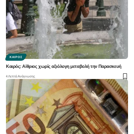
ΚΑΙΡΌΣ
Καιρός: Αίθριος χωρίς αξιόλογη μεταβολή την Παρασκευή
4 Λεπτά Ανάγνωσης