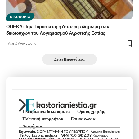
ΟΙΚΟΝΟΜΊΑ
ΟΠΕΚΑ: Την Παρασκευή η δεύτερη πληρωμή των
δικαιούχων του Λογαριασμού Αγροτικής Εστίας
1 Λεπτά Ανάγνωσης
Δείτε Περισσότερα
Πνευματικά δικαιώματα
Όρους χρήσης
Πολιτική απορρήτου
Επικοινωνία
Διαφήμιση
Επωνυμία:
ΖΙΩΓΑ ΣΤΥΛΙΑΝΗ ΤΟΥ ΓΕΩΡΓΙΟΥ – Ατομική Επιχείρηση
,
Τίτλος:
kastorianiestia.gr ,
ΑΦΜ:
103040910
ΔΟΥ
: Καστοριάς ,
Στοιχεία Επικοινωνίας:
Τηλ. Γραφείου: 2467027935 | Κιν. 6937229370 |