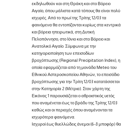
εκδηλωθούν και στη Θράκη και στο Βόρειο
Αιγαίο, όπου μάλιστα κατά τόπους θα είναι πολύ
ισχυρές. Από το πρωί της Τρίτης 12/03 τα
φαινόμενα θα εντοπίζονται κυρίως στα κεντρικά
και βόρεια ηπειρωτικά, στη Δυτική
Πελοπόννησο, στο Ιόνιο και στο Βόρειο και
Ανατολικό Αιγαίο. Σύμφωνα με την
κατηγοριοποίηση των επεισοδίων
βροχόπτωσης (Regional Precipitation Index), η
οποία εφαρμόζεται από τη μονάδα Meteo του
Εθνικού Αστεροσκοπείου Αθηνών, το επεισόδιο
βροχόπτωσης για την Τρίτη 12/03 κατατάσσεται
στην Κατηγορία 2 (Μέτρια). Στον χάρτη της
Εικόνας 1 παρουσιάζεται ο αθροιστικός υετός
που αναμένεται έως το βράδυ της Τρίτης 12/03
καθώς και οι περιοχές όπου αναμένονται τα
ισχυρότερα φαινόμενα.
Ισχυροί έως θυελλώδεις άνεμοι (6-8 μποφόρ) θα