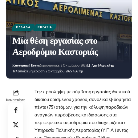
ΕΛΛΆΔΑ
ΕΡΓΑΣΊΑ
Μία θέση εργασίας στο
Αεροδρόμιο Καστοριάς
Καστοριανή Εστία
Δημοσιεύτηκε: 2 Οκτωβρίου, 2025
Τελευταία ενημέρωση: 2 Οκτωβρίου, 2025 7:56 πμ
Την πρόσληψη, με σύμβαση εργασίας ιδιωτικού
δικαίου ορισμένου χρόνου, συνολικά εβδομήντα
Κοινοποίηση
πέντε (75) ατόμων, για την κάλυψη παροδικών
αναγκών πυρόσβεσης και
διάσωσης στα
περιφερειακά αεροδρόμια που διαχειρίζεται η
Υπηρεσία Πολιτικής Αεροπορίας (Υ.Π.Α.) εντός
των Περιφερειακών Ενοτήτων Ρόδου,