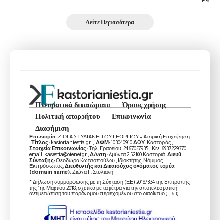
Δείτε Περισσότερα
Πνευματικά δικαιώματα
Όρους χρήσης
Πολιτική απορρήτου
Επικοινωνία
Διαφήμιση
Επωνυμία:
ΖΙΩΓΑ ΣΤΥΛΙΑΝΗ ΤΟΥ ΓΕΩΡΓΙΟΥ – Ατομική Επιχείρηση
,
Τίτλος:
kastorianiestia.gr ,
ΑΦΜ:
103040910
ΔΟΥ
: Καστοριάς ,
Στοιχεία Επικοινωνίας:
Τηλ. Γραφείου: 2467027935 | Κιν. 6937229370 |
email: kasestia@otenet.gr ,
Δ/νση:
Αμύντα 2 52100 Καστοριά .
Διευθ.
Σύνταξης:
Θεοδώρα Κωτσοπούλου , Ιδιοκτήτης, Νόμιμος
Εκπρόσωπος,
Διευθυντής και Δικαιούχος ονόματος τομέα
(domain name):
Ζιώγα Γ. Στυλιανή
* Δήλωση συμμόρφωσης με τη Σύσταση (ΕΕ) 2018/334 της Επιτροπής
της 1ης Μαρτίου 2018, σχετικά με τα μέτρα για την αποτελεσματική
αντιμετώπιση του παράνομου περιεχομένου στο διαδίκτυο (L 63)