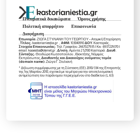
Πνευματικά δικαιώματα
Όρους χρήσης
Πολιτική απορρήτου
Επικοινωνία
Διαφήμιση
Επωνυμία:
ΖΙΩΓΑ ΣΤΥΛΙΑΝΗ ΤΟΥ ΓΕΩΡΓΙΟΥ – Ατομική Επιχείρηση
,
Τίτλος:
kastorianiestia.gr ,
ΑΦΜ:
103040910
ΔΟΥ
: Καστοριάς ,
Στοιχεία Επικοινωνίας:
Τηλ. Γραφείου: 2467027935 | Κιν. 6937229370 |
email: kasestia@otenet.gr ,
Δ/νση:
Αμύντα 2 52100 Καστοριά .
Διευθ.
Σύνταξης:
Θεοδώρα Κωτσοπούλου , Ιδιοκτήτης, Νόμιμος
Εκπρόσωπος,
Διευθυντής και Δικαιούχος ονόματος τομέα
(domain name):
Ζιώγα Γ. Στυλιανή
* Δήλωση συμμόρφωσης με τη Σύσταση (ΕΕ) 2018/334 της Επιτροπής
της 1ης Μαρτίου 2018, σχετικά με τα μέτρα για την αποτελεσματική
αντιμετώπιση του παράνομου περιεχομένου στο διαδίκτυο (L 63)