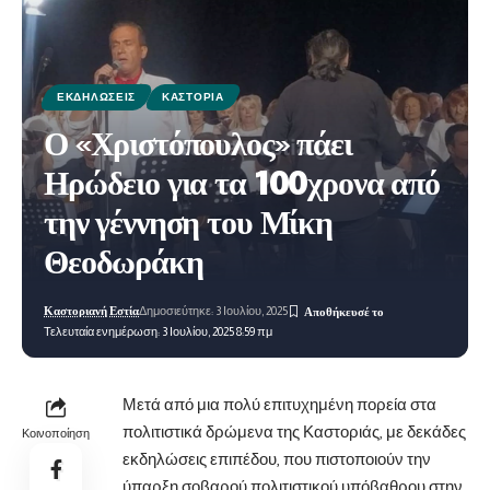
ΕΚΔΗΛΏΣΕΙΣ
ΚΑΣΤΟΡΙΆ
Ο «Χριστόπουλος» πάει
Ηρώδειο για τα 100χρονα από
την γέννηση του Μίκη
Θεοδωράκη
Καστοριανή Εστία
Δημοσιεύτηκε: 3 Ιουλίου, 2025
Τελευταία ενημέρωση: 3 Ιουλίου, 2025 8:59 πμ
Μετά από μια πολύ επιτυχημένη πορεία στα
πολιτιστικά δρώμενα της Καστοριάς, με δεκάδες
Κοινοποίηση
εκδηλώσεις επιπέδου, που πιστοποιούν την
ύπαρξη σοβαρού πολιτιστικού υπόβαθρου στην