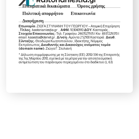
Πνευματικά δικαιώματα
Όρους χρήσης
Πολιτική απορρήτου
Επικοινωνία
Διαφήμιση
Επωνυμία:
ΖΙΩΓΑ ΣΤΥΛΙΑΝΗ ΤΟΥ ΓΕΩΡΓΙΟΥ – Ατομική Επιχείρηση
,
Τίτλος:
kastorianiestia.gr ,
ΑΦΜ:
103040910
ΔΟΥ
: Καστοριάς ,
Στοιχεία Επικοινωνίας:
Τηλ. Γραφείου: 2467027935 | Κιν. 6937229370 |
email: kasestia@otenet.gr ,
Δ/νση:
Αμύντα 2 52100 Καστοριά .
Διευθ.
Σύνταξης:
Θεοδώρα Κωτσοπούλου , Ιδιοκτήτης, Νόμιμος
Εκπρόσωπος,
Διευθυντής και Δικαιούχος ονόματος τομέα
(domain name):
Ζιώγα Γ. Στυλιανή
* Δήλωση συμμόρφωσης με τη Σύσταση (ΕΕ) 2018/334 της Επιτροπής
της 1ης Μαρτίου 2018, σχετικά με τα μέτρα για την αποτελεσματική
αντιμετώπιση του παράνομου περιεχομένου στο διαδίκτυο (L 63)