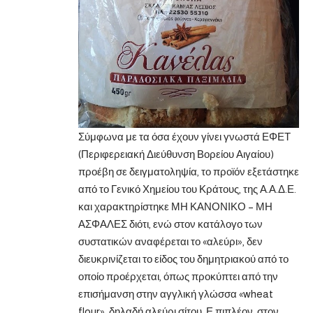
Σύμφωνα με τα όσα έχουν γίνει γνωστά ΕΦΕΤ
(Περιφερειακή Διεύθυνση Βορείου Αιγαίου)
προέβη σε δειγματοληψία, το προϊόν εξετάστηκε
από το Γενικό Χημείου του Κράτους, της Α.Α.Δ.Ε.
και χαρακτηρίστηκε ΜΗ ΚΑΝΟΝΙΚΟ – ΜΗ
ΑΣΦΑΛΕΣ διότι, ενώ στον κατάλογο των
συστατικών αναφέρεται το «αλεύρι», δεν
διευκρινίζεται το είδος του δημητριακού από το
οποίο προέρχεται, όπως προκύπτει από την
επισήμανση στην αγγλική γλώσσα «wheat
flour», δηλαδή αλεύρι σίτου. Ε πιπλέον, στον