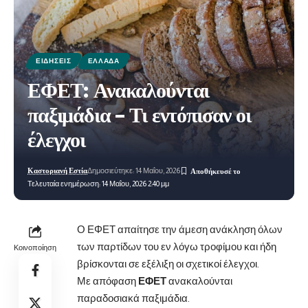
ΕΙΔΉΣΕΙΣ
ΕΛΛΆΔΑ
ΕΦΕΤ: Ανακαλούνται
παξιμάδια – Τι εντόπισαν οι
έλεγχοι
Καστοριανή Εστία
Δημοσιεύτηκε: 14 Μαΐου, 2026
Τελευταία ενημέρωση: 14 Μαΐου, 2026 2:40 μμ
Ο ΕΦΕΤ απαίτησε την άμεση ανάκληση όλων
των παρτίδων του εν λόγω τροφίμου και ήδη
Κοινοποίηση
βρίσκονται σε εξέλιξη οι σχετικοί έλεγχοι.
Με απόφαση
ΕΦΕΤ
ανακαλούνται
παραδοσιακά παξιμάδια.