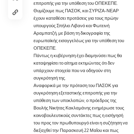
επιτροπής για την υπόθεση του
ΟΠΕΚΕΠΕ
.
Θυμίζουμε πως ΠΑΣΟΚ, και ΣΥΡΙΖΑ-ΝΕΑΡ
έχουν καταθέσει προτάσεις για τους πρώην
υπουργούς Σπήλιο Λιβανό και Φωτεινή
Αραμπατζή, με βάση τη δικογραφία της
ευρωπαϊκής εισαγγελέως για την υπόθεση του
ΟΠΕΚΕΠΕ.
Πάντως η κυβέρνηση έχει διαμηνύσει πως θα
καταψηφίσει το αίτημα εκτιμώντας ότι δεν
υπάρχουν στοιχεία που να οδηγούν στη
συγκρότησή της.
Αναφορικά με την πρόταση του ΠΑΣΟΚ για
συγκρότηση εξεταστικής επιτροπής για την
υπόθεση των υποκλοπών, ο πρόεδρος της
Βουλής Νικήτας Κακλαμάνης ενημέρωσε τους
κοινοβουλευτικούς συντάκτες πως η εισήγησή
του προς τον πρωθυπουργό είναι η συζήτηση να
διεξαχθεί την Παρασκευή 22 Μαΐου και πως