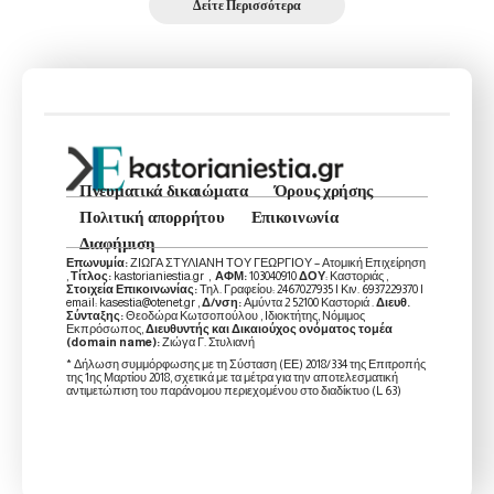
Δείτε Περισσότερα
Πνευματικά δικαιώματα
Όρους χρήσης
Πολιτική απορρήτου
Επικοινωνία
Διαφήμιση
Επωνυμία:
ΖΙΩΓΑ ΣΤΥΛΙΑΝΗ ΤΟΥ ΓΕΩΡΓΙΟΥ – Ατομική Επιχείρηση
,
Τίτλος:
kastorianiestia.gr ,
ΑΦΜ:
103040910
ΔΟΥ
: Καστοριάς ,
Στοιχεία Επικοινωνίας:
Τηλ. Γραφείου: 2467027935 | Κιν. 6937229370 |
email: kasestia@otenet.gr ,
Δ/νση:
Αμύντα 2 52100 Καστοριά .
Διευθ.
Σύνταξης:
Θεοδώρα Κωτσοπούλου , Ιδιοκτήτης, Νόμιμος
Εκπρόσωπος,
Διευθυντής και Δικαιούχος ονόματος τομέα
(domain name):
Ζιώγα Γ. Στυλιανή
* Δήλωση συμμόρφωσης με τη Σύσταση (ΕΕ) 2018/334 της Επιτροπής
της 1ης Μαρτίου 2018, σχετικά με τα μέτρα για την αποτελεσματική
αντιμετώπιση του παράνομου περιεχομένου στο διαδίκτυο (L 63)