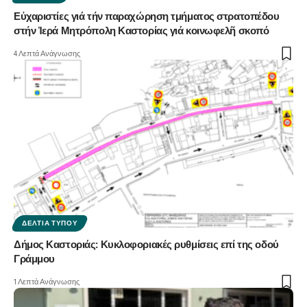
Εὐχαριστίες γιά τήν παραχώρηση τμήματος στρατοπέδου
στήν Ἱερά Μητρόπολη Καστορίας γιά κοινωφελῆ σκοπό
4 Λεπτά Ανάγνωσης
ΔΕΛΤΊΑ ΤΎΠΟΥ
Δήμος Καστοριάς: Κυκλοφοριακές ρυθμίσεις επί της οδού
Γράμμου
1 Λεπτά Ανάγνωσης