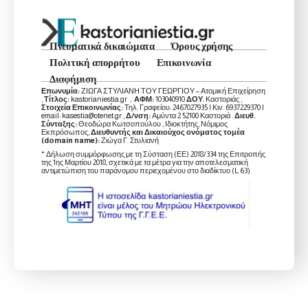
Πνευματικά δικαιώματα
Όρους χρήσης
Πολιτική απορρήτου
Επικοινωνία
Διαφήμιση
Επωνυμία:
ΖΙΩΓΑ ΣΤΥΛΙΑΝΗ ΤΟΥ ΓΕΩΡΓΙΟΥ – Ατομική Επιχείρηση
,
Τίτλος:
kastorianiestia.gr ,
ΑΦΜ:
103040910
ΔΟΥ
: Καστοριάς ,
Στοιχεία Επικοινωνίας:
Τηλ. Γραφείου: 2467027935 | Κιν. 6937229370 |
email: kasestia@otenet.gr ,
Δ/νση:
Αμύντα 2 52100 Καστοριά .
Διευθ.
Σύνταξης:
Θεοδώρα Κωτσοπούλου , Ιδιοκτήτης, Νόμιμος
Εκπρόσωπος,
Διευθυντής και Δικαιούχος ονόματος τομέα
(domain name):
Ζιώγα Γ. Στυλιανή
* Δήλωση συμμόρφωσης με τη Σύσταση (ΕΕ) 2018/334 της Επιτροπής
της 1ης Μαρτίου 2018, σχετικά με τα μέτρα για την αποτελεσματική
αντιμετώπιση του παράνομου περιεχομένου στο διαδίκτυο (L 63)