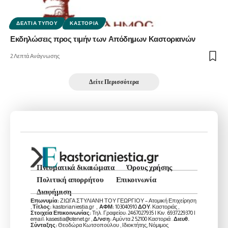
ΔΕΛΤΊΑ ΤΎΠΟΥ
ΚΑΣΤΟΡΙΆ
Εκδηλώσεις προς τιμήν των Απόδημων Καστοριανών
2 Λεπτά Ανάγνωσης
Δείτε Περισσότερα
Πνευματικά δικαιώματα
Όρους χρήσης
Πολιτική απορρήτου
Επικοινωνία
Διαφήμιση
Επωνυμία:
ΖΙΩΓΑ ΣΤΥΛΙΑΝΗ ΤΟΥ ΓΕΩΡΓΙΟΥ – Ατομική Επιχείρηση
,
Τίτλος:
kastorianiestia.gr ,
ΑΦΜ:
103040910
ΔΟΥ
: Καστοριάς ,
Στοιχεία Επικοινωνίας:
Τηλ. Γραφείου: 2467027935 | Κιν. 6937229370 |
email: kasestia@otenet.gr ,
Δ/νση:
Αμύντα 2 52100 Καστοριά .
Διευθ.
Σύνταξης:
Θεοδώρα Κωτσοπούλου , Ιδιοκτήτης, Νόμιμος