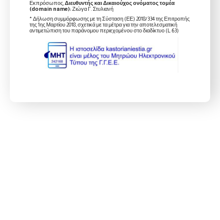
Εκπρόσωπος,
Διευθυντής και Δικαιούχος ονόματος τομέα
(domain name):
Ζιώγα Γ. Στυλιανή
* Δήλωση συμμόρφωσης με τη Σύσταση (ΕΕ) 2018/334 της Επιτροπής
της 1ης Μαρτίου 2018, σχετικά με τα μέτρα για την αποτελεσματική
αντιμετώπιση του παράνομου περιεχομένου στο διαδίκτυο (L 63)