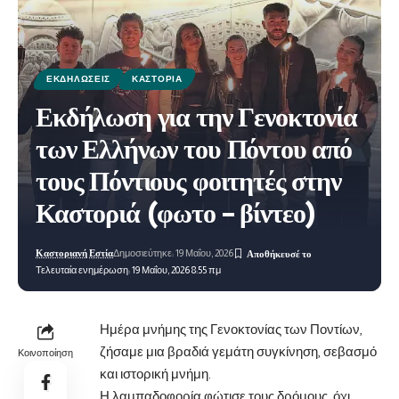
ΕΚΔΗΛΏΣΕΙΣ
ΚΑΣΤΟΡΙΆ
Εκδήλωση για την Γενοκτονία
των Ελλήνων του Πόντου από
τους Πόντιους φοιτητές στην
Καστοριά (φωτο – βίντεο)
Καστοριανή Εστία
Δημοσιεύτηκε: 19 Μαΐου, 2026
Τελευταία ενημέρωση: 19 Μαΐου, 2026 8:55 πμ
Ημέρα μνήμης της Γενοκτονίας των Ποντίων,
ζήσαμε μια βραδιά γεμάτη συγκίνηση, σεβασμό
Κοινοποίηση
και ιστορική μνήμη.
Η λαμπαδοφορία φώτισε τους δρόμους, όχι