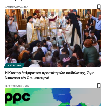
3 Λεπτά Ανάγνωσης
ΚΑΣΤΟΡΙΆ
Ἡ Καστοριὰ τίμησε τὸν προστάτη τῶν παιδιῶν της, Ἅγιο
Νικάνορα τὸν Θαυματουργό
16 Λεπτά Ανάγνωσης