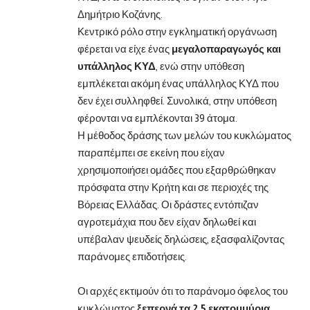
Δημήτριο Κοζάνης.
Κεντρικό ρόλο στην εγκληματική οργάνωση
φέρεται να είχε ένας
μεγαλοπαραγωγός και
υπάλληλος ΚΥΔ
, ενώ στην υπόθεση
εμπλέκεται ακόμη ένας υπάλληλος ΚΥΔ που
δεν έχει συλληφθεί. Συνολικά, στην υπόθεση
φέρονται να εμπλέκονται 39 άτομα.
Η μέθοδος δράσης των μελών του κυκλώματος
παραπέμπει σε εκείνη που είχαν
χρησιμοποιήσει ομάδες που εξαρθρώθηκαν
πρόσφατα στην Κρήτη και σε περιοχές της
Βόρειας Ελλάδας. Οι δράστες εντόπιζαν
αγροτεμάχια που δεν είχαν δηλωθεί και
υπέβαλαν ψευδείς δηλώσεις, εξασφαλίζοντας
παράνομες επιδοτήσεις.
Οι αρχές εκτιμούν ότι το παράνομο όφελος του
κυκλώματος
ξεπερνά τα 2,5 εκατομμύρια