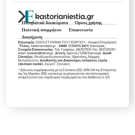
Πνευματικά δικαιώματα
Όρους χρήσης
Πολιτική απορρήτου
Επικοινωνία
Διαφήμιση
Επωνυμία:
ΖΙΩΓΑ ΣΤΥΛΙΑΝΗ ΤΟΥ ΓΕΩΡΓΙΟΥ – Ατομική Επιχείρηση
,
Τίτλος:
kastorianiestia.gr ,
ΑΦΜ:
103040910
ΔΟΥ
: Καστοριάς ,
Στοιχεία Επικοινωνίας:
Τηλ. Γραφείου: 2467027935 | Κιν. 6937229370 |
email: kasestia@otenet.gr ,
Δ/νση:
Αμύντα 2 52100 Καστοριά .
Διευθ.
Σύνταξης:
Θεοδώρα Κωτσοπούλου , Ιδιοκτήτης, Νόμιμος
Εκπρόσωπος,
Διευθυντής και Δικαιούχος ονόματος τομέα
(domain name):
Ζιώγα Γ. Στυλιανή
* Δήλωση συμμόρφωσης με τη Σύσταση (ΕΕ) 2018/334 της Επιτροπής
της 1ης Μαρτίου 2018, σχετικά με τα μέτρα για την αποτελεσματική
αντιμετώπιση του παράνομου περιεχομένου στο διαδίκτυο (L 63)