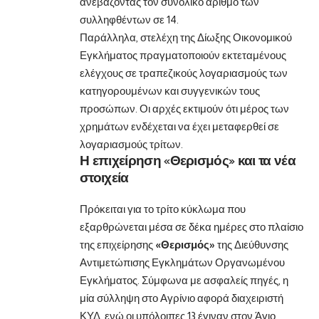
ανεβάζοντας τον συνολικό αριθμό των
συλληφθέντων σε 14.
Παράλληλα, στελέχη της Δίωξης Οικονομικού
Εγκλήματος πραγματοποιούν εκτεταμένους
ελέγχους σε τραπεζικούς λογαριασμούς των
κατηγορουμένων και συγγενικών τους
προσώπων. Οι αρχές εκτιμούν ότι μέρος των
χρημάτων ενδέχεται να έχει μεταφερθεί σε
λογαριασμούς τρίτων.
Η επιχείρηση «Θερισμός» και τα νέα
στοιχεία
Πρόκειται για το τρίτο κύκλωμα που
εξαρθρώνεται μέσα σε δέκα ημέρες στο πλαίσιο
της επιχείρησης
«Θερισμός»
της Διεύθυνσης
Αντιμετώπισης Εγκλημάτων Οργανωμένου
Εγκλήματος. Σύμφωνα με ασφαλείς πηγές, η
μία σύλληψη στο Αγρίνιο αφορά διαχειριστή
ΚΥΔ, ενώ οι υπόλοιπες 13 έγιναν στον Άγιο