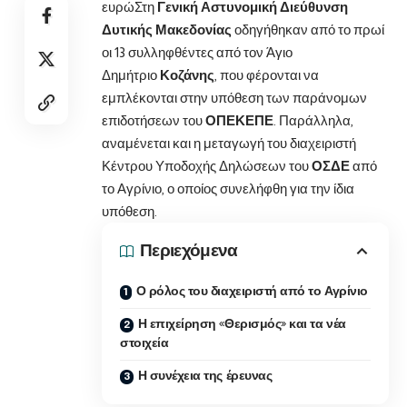
ευρώ
Στη
Γενική Αστυνομική Διεύθυνση
Δυτικής Μακεδονίας
οδηγήθηκαν από το πρωί
οι 13 συλληφθέντες από τον Άγιο
Δημήτριο
Κοζάνης
, που φέρονται να
εμπλέκονται στην υπόθεση των παράνομων
επιδοτήσεων του
ΟΠΕΚΕΠΕ
. Παράλληλα,
αναμένεται και η μεταγωγή του διαχειριστή
Κέντρου Υποδοχής Δηλώσεων του
ΟΣΔΕ
από
το Αγρίνιο, ο οποίος συνελήφθη για την ίδια
υπόθεση.
Περιεχόμενα
Ο ρόλος του διαχειριστή από το Αγρίνιο
Η επιχείρηση «Θερισμός» και τα νέα
στοιχεία
Η συνέχεια της έρευνας