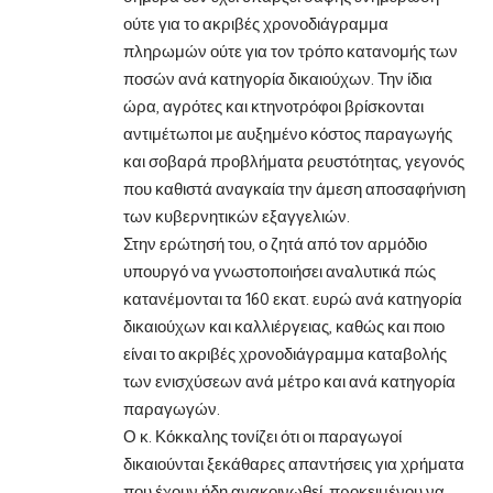
ούτε για το ακριβές χρονοδιάγραμμα
πληρωμών ούτε για τον τρόπο κατανομής των
ποσών ανά κατηγορία δικαιούχων. Την ίδια
ώρα, αγρότες και κτηνοτρόφοι βρίσκονται
αντιμέτωποι με αυξημένο κόστος παραγωγής
και σοβαρά προβλήματα ρευστότητας, γεγονός
που καθιστά αναγκαία την άμεση αποσαφήνιση
των κυβερνητικών εξαγγελιών.
Στην ερώτησή του, ο ζητά από τον αρμόδιο
υπουργό να γνωστοποιήσει αναλυτικά πώς
κατανέμονται τα 160 εκατ. ευρώ ανά κατηγορία
δικαιούχων και καλλιέργειας, καθώς και ποιο
είναι το ακριβές χρονοδιάγραμμα καταβολής
των ενισχύσεων ανά μέτρο και ανά κατηγορία
παραγωγών.
Ο κ. Κόκκαλης τονίζει ότι οι παραγωγοί
δικαιούνται ξεκάθαρες απαντήσεις για χρήματα
που έχουν ήδη ανακοινωθεί, προκειμένου να