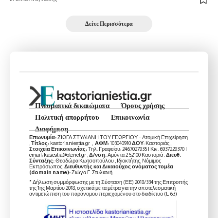
Δείτε Περισσότερα
Πνευματικά δικαιώματα
Όρους χρήσης
Πολιτική απορρήτου
Επικοινωνία
Διαφήμιση
Επωνυμία:
ΖΙΩΓΑ ΣΤΥΛΙΑΝΗ ΤΟΥ ΓΕΩΡΓΙΟΥ – Ατομική Επιχείρηση
,
Τίτλος:
kastorianiestia.gr ,
ΑΦΜ:
103040910
ΔΟΥ
: Καστοριάς ,
Στοιχεία Επικοινωνίας:
Τηλ. Γραφείου: 2467027935 | Κιν. 6937229370 |
email: kasestia@otenet.gr ,
Δ/νση:
Αμύντα 2 52100 Καστοριά .
Διευθ.
Σύνταξης:
Θεοδώρα Κωτσοπούλου , Ιδιοκτήτης, Νόμιμος
Εκπρόσωπος,
Διευθυντής και Δικαιούχος ονόματος τομέα
(domain name):
Ζιώγα Γ. Στυλιανή
* Δήλωση συμμόρφωσης με τη Σύσταση (ΕΕ) 2018/334 της Επιτροπής
της 1ης Μαρτίου 2018, σχετικά με τα μέτρα για την αποτελεσματική
αντιμετώπιση του παράνομου περιεχομένου στο διαδίκτυο (L 63)