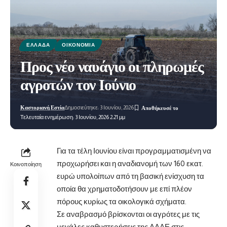
ΕΛΛΆΔΑ
ΟΙΚΟΝΟΜΊΑ
Προς νέο ναυάγιο οι πληρωμές
αγροτών τον Ιούνιο
Καστοριανή Εστία
Δημοσιεύτηκε: 3 Ιουνίου, 2026
Τελευταία ενημέρωση: 3 Ιουνίου, 2026 2:21 μμ
Για τα τέλη Ιουνίου είναι προγραμματισμένη να
προχωρήσει και η αναδιανομή των 160 εκατ.
Κοινοποίηση
ευρώ υπολοίπων από τη βασική ενίσχυση τα
οποία θα χρηματοδοτήσουν με επί πλέον
πόρους κυρίως τα οικολογικά σχήματα.
Σε αναβρασμό βρίσκονται οι αγρότες με τις
μεγάλες καθυστερήσεις της
ΑΑΔΕ
στις