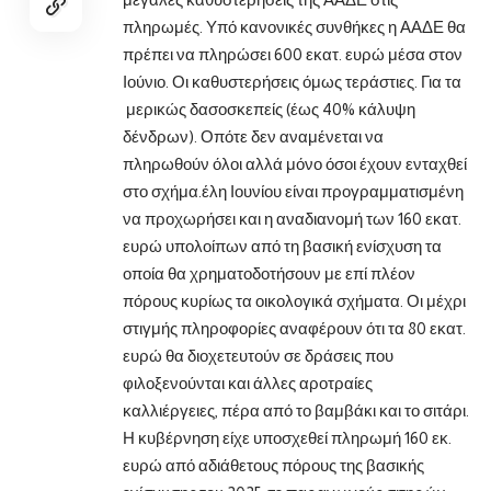
πληρωμές. Υπό κανονικές συνθήκες η ΑΑΔΕ θα
πρέπει να πληρώσει 600 εκατ. ευρώ μέσα στον
Ιούνιο. Οι καθυστερήσεις όμως τεράστιες.
Για τα
μερικώς δασοσκεπείς (έως 40% κάλυψη
δένδρων). Οπότε δεν αναμένεται να
πληρωθούν όλοι αλλά μόνο όσοι έχουν ενταχθεί
στο σχήμα.έλη Ιουνίου είναι προγραμματισμένη
να προχωρήσει και η αναδιανομή των 160 εκατ.
ευρώ υπολοίπων από τη βασική ενίσχυση τα
οποία θα χρηματοδοτήσουν με επί πλέον
πόρους κυρίως τα οικολογικά σχήματα. Οι μέχρι
στιγμής πληροφορίες αναφέρουν ότι τα 80 εκατ.
ευρώ θα διοχετευτούν σε δράσεις που
φιλοξενούνται και άλλες αροτραίες
καλλιέργειες, πέρα από το βαμβάκι και το σιτάρι.
Η κυβέρνηση είχε υποσχεθεί πληρωμή 160 εκ.
ευρώ από αδιάθετους πόρους της βασικής