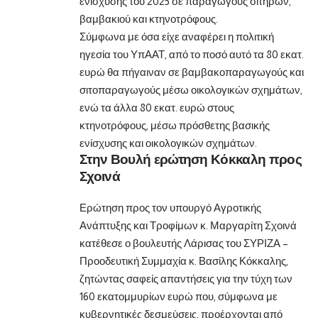
ενίσχυσης του 2025 σε παραγωγούς σιτηρών,
βαμβακιού και κτηνοτρόφους.
Σύμφωνα με όσα είχε αναφέρει η πολιτική
ηγεσία του ΥπΑΑΤ, από το ποσό αυτό τα 80 εκατ.
ευρώ θα πήγαιναν σε βαμβακοπαραγωγούς και
σιτοπαραγωγούς μέσω οικολογικών σχημάτων,
ενώ τα άλλα 80 εκατ. ευρώ στους
κτηνοτρόφους, μέσω πρόσθετης βασικής
ενίσχυσης και οικολογικών σχημάτων.
Στην Βουλή ερώτηση Κόκκαλη προς
Σχοινά
Ερώτηση προς τον υπουργό Αγροτικής
Ανάπτυξης και Τροφίμων κ. Μαργαρίτη Σχοινά
κατέθεσε ο βουλευτής Λάρισας του ΣΥΡΙΖΑ –
Προοδευτική Συμμαχία κ. Βασίλης Κόκκαλης,
ζητώντας σαφείς απαντήσεις για την τύχη των
160 εκατομμυρίων ευρώ που, σύμφωνα με
κυβερνητικές δεσμεύσεις, προέρχονται από