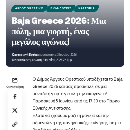
ΆΡΓΟΣ ΟΡΕΣΤΙΚΌ
ΕΚΔΗΛΏΣΕΙΣ
ΚΑΣΤΟΡΙΆ
Baja Greece 2026: Μια
πόλη, μια γιορτή, ένας
μεγάλος αγώνας!
Καστοριανή Εστία
Δημοσιεύτηκε: 3 Ιουνίου, 2026
Τελευταία ενημέρωση: 3 Ιουνίου, 2026 2:45 μμ
Ο Δήμος Άργους Ορεστικού υποδέχεται το Baja
Greece 2026 και σας προσκαλεί σε μια
Κοινοποίηση
μοναδική γιορτή για όλη την οικογένεια!
Παρασκευή 5 Ιουνίου, από τις 17:30 στο Πάρκο
Εθνικής Αντίστασης.
Ελάτε να ζήσουμε μαζί τη μαγεία και την
αδρεναλίνη της πανηγυρικής εκκίνησης, σε μια
βραδιά γεμάτη εκπλήξεις: