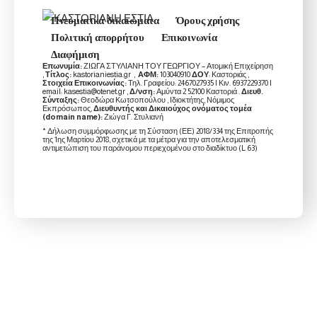
Πνευματικά δικαιώματα
Όρους χρήσης
Πολιτική απορρήτου
Επικοινωνία
Διαφήμιση
Επωνυμία:
ΖΙΩΓΑ ΣΤΥΛΙΑΝΗ ΤΟΥ ΓΕΩΡΓΙΟΥ – Ατομική Επιχείρηση
,
Τίτλος:
kastorianiestia.gr ,
ΑΦΜ:
103040910
ΔΟΥ
: Καστοριάς ,
Στοιχεία Επικοινωνίας:
Τηλ. Γραφείου: 2467027935 | Κιν. 6937229370 |
email: kasestia@otenet.gr ,
Δ/νση:
Αμύντα 2 52100 Καστοριά .
Διευθ.
Σύνταξης:
Θεοδώρα Κωτσοπούλου , Ιδιοκτήτης, Νόμιμος
Εκπρόσωπος,
Διευθυντής και Δικαιούχος ονόματος τομέα
(domain name):
Ζιώγα Γ. Στυλιανή
* Δήλωση συμμόρφωσης με τη Σύσταση (ΕΕ) 2018/334 της Επιτροπής
της 1ης Μαρτίου 2018, σχετικά με τα μέτρα για την αποτελεσματική
αντιμετώπιση του παράνομου περιεχομένου στο διαδίκτυο (L 63)