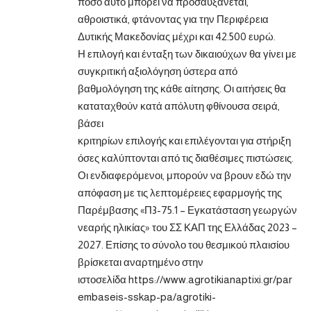
ποσό αυτό μπορεί να προσαυξάνεται,
αθροιστικά, φτάνοντας για την Περιφέρεια
Δυτικής Μακεδονίας μέχρι και 42.500 ευρώ.
Η επιλογή και ένταξη των δικαιούχων θα γίνει με
συγκριτική αξιολόγηση ύστερα από
βαθμολόγηση της κάθε αίτησης. Οι αιτήσεις θα
καταταχθούν κατά απόλυτη φθίνουσα σειρά,
βάσει
κριτηρίων επιλογής και επιλέγονται για στήριξη
όσες καλύπτονται από τις διαθέσιμες πιστώσεις.
Οι ενδιαφερόμενοι, μπορούν να βρουν
εδώ
την
απόφαση με τις λεπτομέρειες εφαρμογής της
Παρέμβασης «Π3-75.1 – Εγκατάσταση γεωργών
νεαρής ηλικίας» του ΣΣ ΚΑΠ της Ελλάδας 2023 –
2027. Επίσης το σύνολο του θεσμικού πλαισίου
βρίσκεται αναρτημένο στην
ιστοσελίδα
https://www.agrotikianaptixi.gr/par
embaseis-sskap-pa/agrotiki-