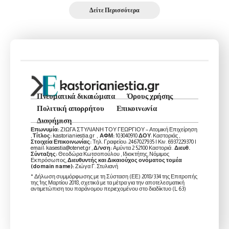
Δείτε Περισσότερα
Πνευματικά δικαιώματα
Όρους χρήσης
Πολιτική απορρήτου
Επικοινωνία
Διαφήμιση
Επωνυμία:
ΖΙΩΓΑ ΣΤΥΛΙΑΝΗ ΤΟΥ ΓΕΩΡΓΙΟΥ – Ατομική Επιχείρηση
,
Τίτλος:
kastorianiestia.gr ,
ΑΦΜ:
103040910
ΔΟΥ
: Καστοριάς ,
Στοιχεία Επικοινωνίας:
Τηλ. Γραφείου: 2467027935 | Κιν. 6937229370 |
email: kasestia@otenet.gr ,
Δ/νση:
Αμύντα 2 52100 Καστοριά .
Διευθ.
Σύνταξης:
Θεοδώρα Κωτσοπούλου , Ιδιοκτήτης, Νόμιμος
Εκπρόσωπος,
Διευθυντής και Δικαιούχος ονόματος τομέα
(domain name):
Ζιώγα Γ. Στυλιανή
* Δήλωση συμμόρφωσης με τη Σύσταση (ΕΕ) 2018/334 της Επιτροπής
της 1ης Μαρτίου 2018, σχετικά με τα μέτρα για την αποτελεσματική
αντιμετώπιση του παράνομου περιεχομένου στο διαδίκτυο (L 63)