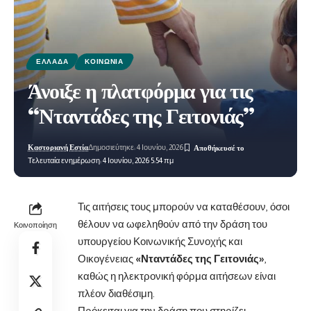
ΕΛΛΆΔΑ
ΚΟΙΝΩΝΊΑ
Άνοιξε η πλατφόρμα για τις
“Νταντάδες της Γειτονιάς”
Καστοριανή Εστία
Δημοσιεύτηκε: 4 Ιουνίου, 2026
Τελευταία ενημέρωση: 4 Ιουνίου, 2026 5:54 πμ
Τις αιτήσεις τους μπορούν να καταθέσουν, όσοι
θέλουν να ωφεληθούν από την δράση του
Κοινοποίηση
υπουργείου Κοινωνικής Συνοχής και
Οικογένειας
«Νταντάδες της Γειτονιάς»
,
καθώς η ηλεκτρονική φόρμα αιτήσεων είναι
πλέον διαθέσιμη.
Πρόκειται για την δράση που στηρίζει