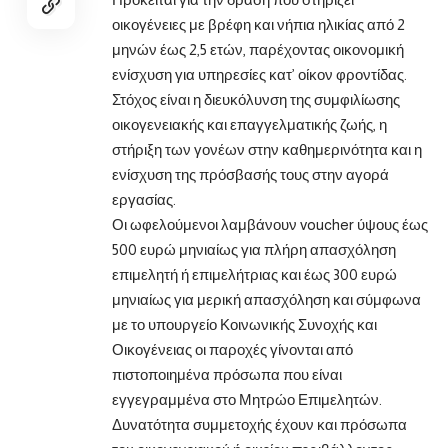
οικογένειες με βρέφη και νήπια ηλικίας από 2
μηνών έως 2,5 ετών, παρέχοντας οικονομική
ενίσχυση για υπηρεσίες κατ’ οίκον φροντίδας.
Στόχος είναι η διευκόλυνση της συμφιλίωσης
οικογενειακής και επαγγελματικής ζωής, η
στήριξη των γονέων στην καθημερινότητα και η
ενίσχυση της πρόσβασής τους στην αγορά
εργασίας.
Οι ωφελούμενοι λαμβάνουν voucher ύψους έως
500 ευρώ μηνιαίως για πλήρη απασχόληση
επιμελητή ή επιμελήτριας και έως 300 ευρώ
μηνιαίως για μερική απασχόληση και σύμφωνα
με το υπουργείο Κοινωνικής Συνοχής και
Οικογένειας οι παροχές γίνονται από
πιστοποιημένα πρόσωπα που είναι
εγγεγραμμένα στο Μητρώο Επιμελητών.
Δυνατότητα συμμετοχής έχουν και πρόσωπα