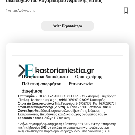
δικαιούχων του Λογαριασμού Αγροτικής Εστίας
1 Λεπτά Ανάγνωσης
Δείτε Περισσότερα
Πνευματικά δικαιώματα
Όρους χρήσης
Πολιτική απορρήτου
Επικοινωνία
Διαφήμιση
Επωνυμία:
ΖΙΩΓΑ ΣΤΥΛΙΑΝΗ ΤΟΥ ΓΕΩΡΓΙΟΥ – Ατομική Επιχείρηση
,
Τίτλος:
kastorianiestia.gr ,
ΑΦΜ:
103040910
ΔΟΥ
: Καστοριάς ,
Στοιχεία Επικοινωνίας:
Τηλ. Γραφείου: 2467027935 | Κιν. 6937229370 |
email: kasestia@otenet.gr ,
Δ/νση:
Αμύντα 2 52100 Καστοριά .
Διευθ.
Σύνταξης:
Θεοδώρα Κωτσοπούλου , Ιδιοκτήτης, Νόμιμος
Εκπρόσωπος,
Διευθυντής και Δικαιούχος ονόματος τομέα
(domain name):
Ζιώγα Γ. Στυλιανή
* Δήλωση συμμόρφωσης με τη Σύσταση (ΕΕ) 2018/334 της Επιτροπής
της 1ης Μαρτίου 2018, σχετικά με τα μέτρα για την αποτελεσματική
αντιμετώπιση του παράνομου περιεχομένου στο διαδίκτυο (L 63)