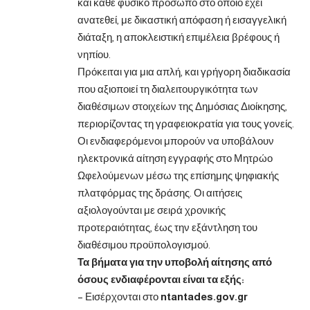
και κάθε φυσικό πρόσωπο στο οποίο έχει
ανατεθεί, με δικαστική απόφαση ή εισαγγελική
διάταξη, η αποκλειστική επιμέλεια βρέφους ή
νηπίου.
Πρόκειται για μια απλή, και γρήγορη διαδικασία
που αξιοποιεί τη διαλειτουργικότητα των
διαθέσιμων στοιχείων της Δημόσιας Διοίκησης,
περιορίζοντας τη γραφειοκρατία για τους γονείς.
Οι ενδιαφερόμενοι μπορούν να υποβάλουν
ηλεκτρονικά αίτηση εγγραφής στο Μητρώο
Ωφελούμενων μέσω της επίσημης ψηφιακής
πλατφόρμας της δράσης. Οι αιτήσεις
αξιολογούνται με σειρά χρονικής
προτεραιότητας, έως την εξάντληση του
διαθέσιμου προϋπολογισμού.
Τα βήματα για την υποβολή αίτησης από
όσους ενδιαφέρονται είναι τα εξής:
– Εισέρχονται στο
ntantades.gov.gr