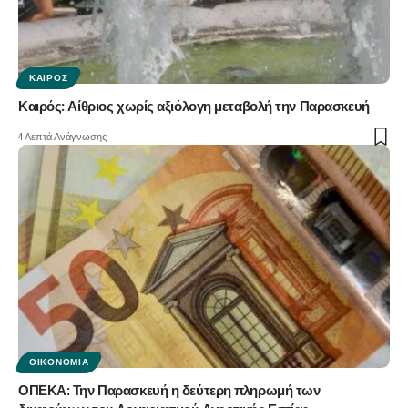
ΚΑΙΡΌΣ
Καιρός: Αίθριος χωρίς αξιόλογη μεταβολή την Παρασκευή
4 Λεπτά Ανάγνωσης
ΟΙΚΟΝΟΜΊΑ
ΟΠΕΚΑ: Την Παρασκευή η δεύτερη πληρωμή των