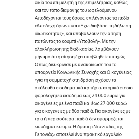
οικία του επιμελητή ή της επιμελήτριας, καθώς
και τον τόπο διαμονής του ωφελούμενου.
Αποδέχονται τους όρους, επιλέγοντας τα πεδία
«Αποδοχή όρων» και «Έχω διαβάσει τη δήλωση
ιδιωτικότητας», και υποβάλλουν την αίτηση
πατώντας το κουμπί «Υποβολή». Με την
ολοκλήρωση της διαδικασίας, λαμβάνουν
μήνυμα ότι η αίτηση έχει υποβληθεί επιτυχώς.
Όπως διευκρίνισε με ανακοίνωση του το
υπουργείο Κοινωνικής Συνοχής και Οικογένειας
«για τη συμμετοχή στη δράση ισχύουν τα
ακόλουθα εισοδηματικά κριτήρια: ατομικό ετήσιο
φορολογητέο εισόδημα έως 24.000 ευρώ για
οικογένειες με ένα παιδί και έως 27.000 ευρώ
για οικογένειες με δύο παιδιά. Για οικογένειες με
τρία ή περισσότερα παιδιά δεν εφαρμόζεται
εισοδηματικό όριο. Η δράση «Νταντάδες της
Γειτονιάς» αποτελεί ένα πρακτικό εργαλείο