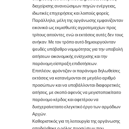
διαχείρισης ανανεώσιμων πηγών ενέργειας,
ιδιωτικές επιχειρήσεις και λοιπούς φορείς.
Παράλληλα, μέλη της οργάνωσης εμφανίζονταν
εικονικά ως εκμισθωτές αγροτεμαχίων προς
τρίτους αιτούντες, ενώ οι εκτάσεις αυτές δεν τους
ανήκαν. Με τον τρόπο αυτό δημιουργούνταν
ψευδές υπόβαθρο νομιμότητας για την υποβολή
αιτήσεων οικονομικής ενίσχυσης και την
παράνομη είσπραξη επιδοτήσεων.
Επιπλέον, φρόντιζαν οι παράνομα δηλωθείσες
εκτάσεις να κατανέμονται σε μεγάλο αριθμό
προσώπων και να υποβάλλονται διαφορετικές
αιτήσεις, με σκοπό αφενός να μεγιστοποιείταιτο
παράνομο κέρδος και αφετέρου να
δυσχεραίνεταιτο ελεγκτικό έργο των αρμόδιων
Αρχών.
Καθοριστικός για τη λειτουργία της οργάνωσης
αποδείχθηκε ο ρόλος προσώπων που