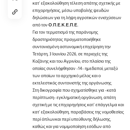
κατ’ εξακολούθηση τέλεση απάτης σχετικής με
επιχορηγήσεις, μέσω υποβολής ψευδών
δηλώσεων για τη λήψη αγροτικών ενισχύσεων
από τον
Ο.Π.Ε.Κ.Ε.Π.Ε.
Για τον τερματισμό της παράνομης
δραστηριότητας πραγματοποιήθηκε
συντονισμένη αστυνομική επιχείρηση την
Τετάρτη, 3 Ιουνίου 2026, σε περιοχές της
Κοζάνης και του Αγρινίου, στο πλαίσιο της
οποίας συνελήφθησαν -14- ημεδαποί, μεταξύ
των οποίων το αρχηγικό μέλος και ο
εκτελεστικός συντονιστής της οργάνωσης.
Στη δικογραφία που σχηματίσθηκε για -κατά
περίπτωση- εγκληματική οργάνωση, απάτη
σχετική με τις επιχορηγήσεις κατ’ επάγγελμα και
κατ’ εξακολούθηση, παραβάσεις της νομοθεσίας
περί όπλωνκαι περί υπεύθυνης δήλωσης,
καθώς και για νομιμοποίηση εσόδων από