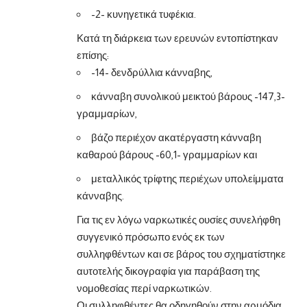
-2- κυνηγετικά τυφέκια.
Κατά τη διάρκεια των ερευνών εντοπίστηκαν
επίσης:
-14- δενδρύλλια κάνναβης,
κάνναβη συνολικού μεικτού βάρους -147,3-
γραμμαρίων,
βάζο περιέχον ακατέργαστη κάνναβη
καθαρού βάρους -60,1- γραμμαρίων και
μεταλλικός τρίφτης περιέχων υπολείμματα
κάνναβης.
Για τις εν λόγω ναρκωτικές ουσίες συνελήφθη
συγγενικό πρόσωπο ενός εκ των
συλληφθέντων και σε βάρος του σχηματίστηκε
αυτοτελής δικογραφία για παράβαση της
νομοθεσίας περί ναρκωτικών.
Οι συλληφθέντες θα οδηγηθούν στην αρμόδια