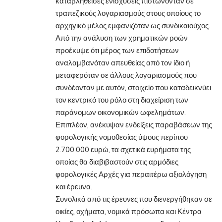
καταβληθείσες ενισχύσεις πιστώνονταν σε
τραπεζικούς λογαριασμούς στους οποίους το
αρχηγικό μέλος εμφανιζόταν ως συνδικαιούχος.
Από την ανάλυση των χρηματικών ροών
προέκυψε ότι μέρος των επιδοτήσεων
αναλαμβανόταν απευθείας από τον ίδιο ή
μεταφερόταν σε άλλους λογαριασμούς που
συνδέονταν με αυτόν, στοιχείο που καταδεικνύει
τον κεντρικό του ρόλο στη διαχείριση των
παράνομων οικονομικών ωφελημάτων.
Επιπλέον, ανέκυψαν ενδείξεις παραβάσεων της
φορολογικής νομοθεσίας ύψους περίπου
2.700.000 ευρώ, τα σχετικά ευρήματα της
οποίας θα διαβιβαστούν στις αρμόδιες
φορολογικές Αρχές για περαιτέρω αξιολόγηση
και έρευνα.
Συνολικά από τις έρευνες που διενεργήθηκαν σε
οικίες, οχήματα, νομικά πρόσωπα και Κέντρα