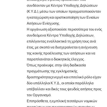
συνδέονταν με Κέντρα Υποδοχής Δηλώσεων
(Κ.Υ.Δ.), μέσω των οποίων πραγματοποιούνταν
η καταχώριση και οριστικοποίηση των Ενιαίων
Αιτήσεων Ενίσχυσης.
Η οργάνωση αξιοποιούσε περισσότερα του ενός
συνδεόμενα Κέντρα Υποδοχής Δηλώσεων,
επιλέγοντας εναλλακτικά τη χρήση τους ανά
έτος, με σκοπό να δυσχεραίνεται η ανίχνευση
της κοινής προέλευσης των αιτήσεων και να
παραπλανάται ο διοικητικός έλεγχος.
Όπως προέκυψε, στην όλη διαδικασία
πραγμάτωσης της εγκληματικής
δραστηριότηταςενεργό και επιτελικό ρόλο είχαν
δύο υπάλληλοι Κ.Υ.Δ., οι οποίοι παράλληλα
υπέβαλλαν και δικές τους ψευδείς αιτήσεις προς
τον Οργανισμό.
Επιπρόσθετα, η εμπλοκή τεσσάρων νομικών
προσώπων και συνεταιριστικών σχημάτων