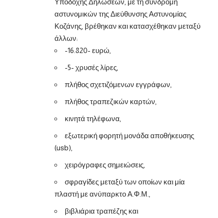
Υποδοχής Δηλώσεων, με τη συνδρομή
αστυνομικών της Διεύθυνσης Αστυνομίας
Κοζάνης, βρέθηκαν και κατασχέθηκαν μεταξύ
άλλων:
-16.820- ευρώ,
-5- χρυσές λίρες,
πλήθος σχετιζόμενων εγγράφων,
πλήθος τραπεζικών καρτών,
κινητά τηλέφωνα,
εξωτερική φορητή μονάδα αποθήκευσης
(usb),
χειρόγραφες σημειώσεις,
σφραγίδες μεταξύ των οποίων και μία
πλαστή με ανύπαρκτο Α.Φ.Μ.,
βιβλιάρια τραπέζης και