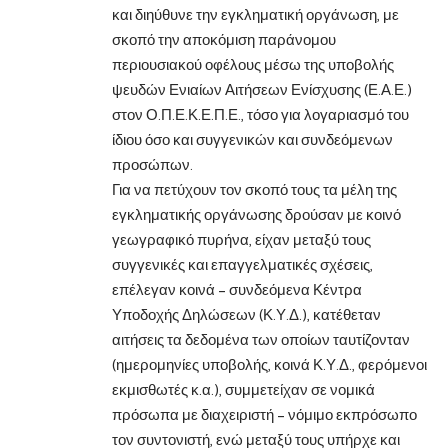
και διηύθυνε την εγκληματική οργάνωση, με
σκοπό την αποκόμιση παράνομου
περιουσιακού οφέλους μέσω της υποβολής
ψευδών Ενιαίων Αιτήσεων Ενίσχυσης (Ε.Α.Ε.)
στον Ο.Π.Ε.Κ.Ε.Π.Ε., τόσο για λογαριασμό του
ίδιου όσο και συγγενικών και συνδεόμενων
προσώπων.
Για να πετύχουν τον σκοπό τους τα μέλη της
εγκληματικής οργάνωσης δρούσαν με κοινό
γεωγραφικό πυρήνα, είχαν μεταξύ τους
συγγενικές και επαγγελματικές σχέσεις,
επέλεγαν κοινά – συνδεόμενα Κέντρα
Υποδοχής Δηλώσεων (Κ.Υ.Δ.), κατέθεταν
αιτήσεις τα δεδομένα των οποίων ταυτίζονταν
(ημερομηνίες υποβολής, κοινά Κ.Υ.Δ., φερόμενοι
εκμισθωτές κ.α.), συμμετείχαν σε νομικά
πρόσωπα με διαχειριστή – νόμιμο εκπρόσωπο
τον συντονιστή, ενώ μεταξύ τους υπήρχε και