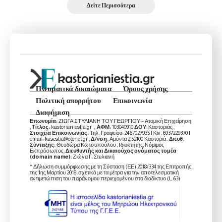
Δείτε Περισσότερα
Πνευματικά δικαιώματα
Όρους χρήσης
Πολιτική απορρήτου
Επικοινωνία
Διαφήμιση
Επωνυμία:
ΖΙΩΓΑ ΣΤΥΛΙΑΝΗ ΤΟΥ ΓΕΩΡΓΙΟΥ – Ατομική Επιχείρηση
,
Τίτλος:
kastorianiestia.gr ,
ΑΦΜ:
103040910
ΔΟΥ
: Καστοριάς ,
Στοιχεία Επικοινωνίας:
Τηλ. Γραφείου: 2467027935 | Κιν. 6937229370 |
email: kasestia@otenet.gr ,
Δ/νση:
Αμύντα 2 52100 Καστοριά .
Διευθ.
Σύνταξης:
Θεοδώρα Κωτσοπούλου , Ιδιοκτήτης, Νόμιμος
Εκπρόσωπος,
Διευθυντής και Δικαιούχος ονόματος τομέα
(domain name):
Ζιώγα Γ. Στυλιανή
* Δήλωση συμμόρφωσης με τη Σύσταση (ΕΕ) 2018/334 της Επιτροπής
της 1ης Μαρτίου 2018, σχετικά με τα μέτρα για την αποτελεσματική
αντιμετώπιση του παράνομου περιεχομένου στο διαδίκτυο (L 63)