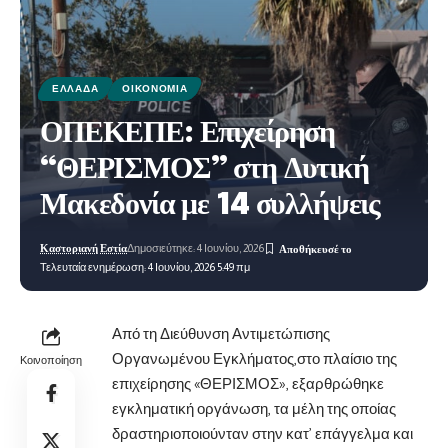
ΕΛΛΆΔΑ
ΟΙΚΟΝΟΜΊΑ
ΟΠΕΚΕΠΕ: Επιχείρηση
“ΘΕΡΙΣΜΟΣ” στη Δυτική
Μακεδονία με 14 συλλήψεις
Καστοριανή Εστία
Δημοσιεύτηκε: 4 Ιουνίου, 2026
Τελευταία ενημέρωση: 4 Ιουνίου, 2026 5:49 πμ
Από τη Διεύθυνση Αντιμετώπισης
Οργανωμένου Εγκλήματος,στο πλαίσιο της
Κοινοποίηση
επιχείρησης «ΘΕΡΙΣΜΟΣ», εξαρθρώθηκε
εγκληματική οργάνωση, τα μέλη της οποίας
δραστηριοποιούνταν στην κατ’ επάγγελμα και