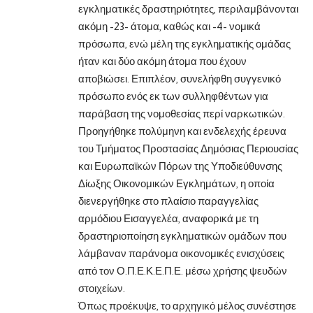
εγκληματικές δραστηριότητες, περιλαμβάνονται
ακόμη -23- άτομα, καθώς και -4- νομικά
πρόσωπα, ενώ μέλη της εγκληματικής ομάδας
ήταν και δύο ακόμη άτομα που έχουν
αποβιώσει. Επιπλέον, συνελήφθη συγγενικό
πρόσωπο ενός εκ των συλληφθέντων για
παράβαση της νομοθεσίας περί ναρκωτικών.
Προηγήθηκε πολύμηνη και ενδελεχής έρευνα
του Τμήματος Προστασίας Δημόσιας Περιουσίας
και Ευρωπαϊκών Πόρων της Υποδιεύθυνσης
Δίωξης Οικονομικών Εγκλημάτων, η οποία
διενεργήθηκε στο πλαίσιο παραγγελίας
αρμόδιου Εισαγγελέα, αναφορικά με τη
δραστηριοποίηση εγκληματικών ομάδων που
λάμβαναν παράνομα οικονομικές ενισχύσεις
από τον Ο.Π.Ε.Κ.Ε.Π.Ε. μέσω χρήσης ψευδών
στοιχείων.
Όπως προέκυψε, το αρχηγικό μέλος συνέστησε