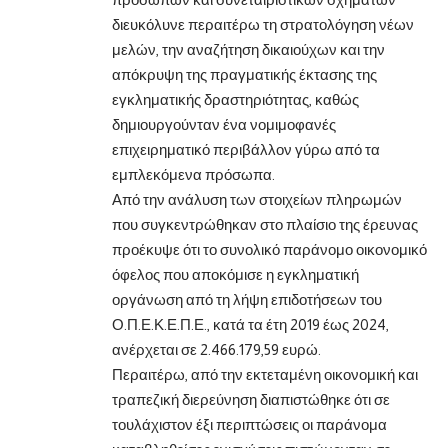
διευκόλυνε περαιτέρω τη στρατολόγηση νέων
μελών, την αναζήτηση δικαιούχων και την
απόκρυψη της πραγματικής έκτασης της
εγκληματικής δραστηριότητας, καθώς
δημιουργούνταν ένα νομιμοφανές
επιχειρηματικό περιβάλλον γύρω από τα
εμπλεκόμενα πρόσωπα.
Από την ανάλυση των στοιχείων πληρωμών
που συγκεντρώθηκαν στο πλαίσιο της έρευνας
προέκυψε ότι το συνολικό παράνομο οικονομικό
όφελος που αποκόμισε η εγκληματική
οργάνωση από τη λήψη επιδοτήσεων του
Ο.Π.Ε.Κ.Ε.Π.Ε., κατά τα έτη 2019 έως 2024,
ανέρχεται σε 2.466.179,59 ευρώ.
Περαιτέρω, από την εκτεταμένη οικονομική και
τραπεζική διερεύνηση διαπιστώθηκε ότι σε
τουλάχιστον έξι περιπτώσεις οι παράνομα