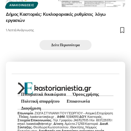
ΑΝΑΚΟΙΝΏΣΕΙΣ
Δήμος Καστοριάς: Κυκλοφοριακές ρυθμίσεις λόγω
εργασιών
1 Λεπτά Ανάγνωσης
Δείτε Περισσότερα
Πνευματικά δικαιώματα
Όρους χρήσης
Πολιτική απορρήτου
Επικοινωνία
Διαφήμιση
Επωνυμία:
ΖΙΩΓΑ ΣΤΥΛΙΑΝΗ ΤΟΥ ΓΕΩΡΓΙΟΥ – Ατομική Επιχείρηση
,
Τίτλος:
kastorianiestia.gr ,
ΑΦΜ:
103040910
ΔΟΥ
: Καστοριάς ,
Στοιχεία Επικοινωνίας:
Τηλ. Γραφείου: 2467027935 | Κιν. 6937229370 |
email: kasestia@otenet.gr ,
Δ/νση:
Αμύντα 2 52100 Καστοριά .
Διευθ.
Σύνταξης:
Θεοδώρα Κωτσοπούλου , Ιδιοκτήτης, Νόμιμος
Εκπρόσωπος,
Διευθυντής και Δικαιούχος ονόματος τομέα