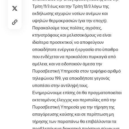
Τρίτη 11/3 έως και την Τρίτη 18/3 λόγω της
εκδήλωσης ισχυρών νοτίων ανέμων και
υψηλών θερμοκρασιών (για την εποχή).
Παρακαλούμε τους πολίτες, αγρότες,
κτηνοτρόφους και μελισσοκόμους να είναι
ιδιαίτερα προσεκτικοί, να αποφεύγουν
οποιαδήποτε ενέργεια ή εργασία στο ύπαιθρο
που ενδέχεται να προκαλέσει πυρκαγιά από
αμέλεια, και να ειδοποιούν άμεσα την
Πυροσβεστική Υπηρεσία στον τριψήφιο αριθμό
τηλεφώνου 199, για οποιοδήποτε γεγονός
υποπέσει στην αντίληψή τους.
Ενημερώνουμε επίσης ότι θα πραγματοποιείται
εκτεταμένος έλεγχος και περιπολίες από την
Πυροσβεστική Υπηρεσία για την τήρηση της
απαγόρευσης καύσης και σε περίπτωση μη
τήρησης των παραπάνω θα επιβάλλονται τα
προβλεπόμενα διοικητικά πρόστιμα σύμφωνα