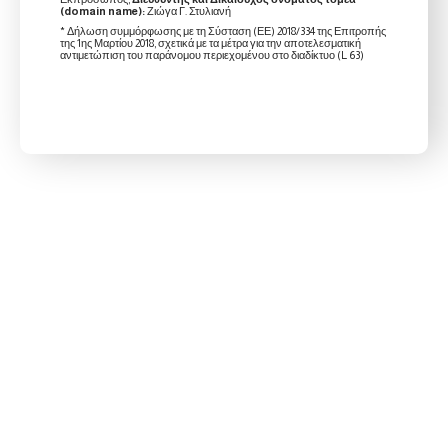
(domain name):
Ζιώγα Γ. Στυλιανή
* Δήλωση συμμόρφωσης με τη Σύσταση (ΕΕ) 2018/334 της Επιτροπής
της 1ης Μαρτίου 2018, σχετικά με τα μέτρα για την αποτελεσματική
αντιμετώπιση του παράνομου περιεχομένου στο διαδίκτυο (L 63)