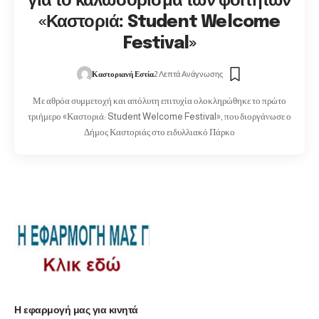
για το καλωσόρισμα των φοιτητών
«Καστοριά: Student Welcome
Festival»
Καστοριανή Εστία
2 Λεπτά Ανάγνωσης
Με αθρόα συμμετοχή και απόλυτη επιτυχία ολοκληρώθηκε το πρώτο
τριήμερο «Καστοριά: Student Welcome Festival», που διοργάνωσε ο
Δήμος Καστοριάς στο ειδυλλιακό Πάρκο
Η εφαρμογή μας για κινητά