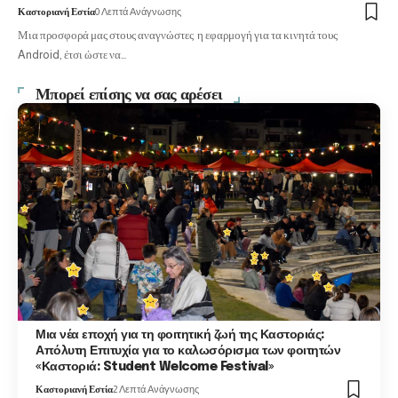
Καστοριανή Εστία
0 Λεπτά Ανάγνωσης
Μια προσφορά μας στους αναγνώστες η εφαρμογή για τα κινητά τους
Android, έτσι ώστε να…
Μπορεί επίσης να σας αρέσει
Μια νέα εποχή για τη φοιτητική ζωή της Καστοριάς:
Απόλυτη Επιτυχία για το καλωσόρισμα των φοιτητών
«Καστοριά: Student Welcome Festival»
Καστοριανή Εστία
2 Λεπτά Ανάγνωσης