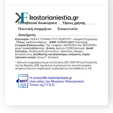
Πνευματικά δικαιώματα
Όρους χρήσης
Πολιτική απορρήτου
Επικοινωνία
Διαφήμιση
Επωνυμία:
ΖΙΩΓΑ ΣΤΥΛΙΑΝΗ ΤΟΥ ΓΕΩΡΓΙΟΥ – Ατομική Επιχείρηση
,
Τίτλος:
kastorianiestia.gr ,
ΑΦΜ:
103040910
ΔΟΥ
: Καστοριάς ,
Στοιχεία Επικοινωνίας:
Τηλ. Γραφείου: 2467027935 | Κιν. 6937229370 |
email: kasestia@otenet.gr ,
Δ/νση:
Αμύντα 2 52100 Καστοριά .
Διευθ.
Σύνταξης:
Θεοδώρα Κωτσοπούλου , Ιδιοκτήτης, Νόμιμος
Εκπρόσωπος,
Διευθυντής και Δικαιούχος ονόματος τομέα
(domain name):
Ζιώγα Γ. Στυλιανή
* Δήλωση συμμόρφωσης με τη Σύσταση (ΕΕ) 2018/334 της Επιτροπής
της 1ης Μαρτίου 2018, σχετικά με τα μέτρα για την αποτελεσματική
αντιμετώπιση του παράνομου περιεχομένου στο διαδίκτυο (L 63)